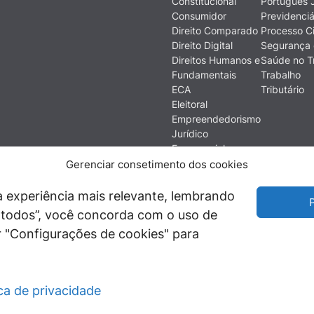
Constitucional
Português J
Consumidor
Previdenciá
Direito Comparado
Processo Ci
Direito Digital
Segurança 
Direitos Humanos e
Saúde no T
Fundamentais
Trabalho
ECA
Tributário
Eleitoral
Empreendedorismo
Jurídico
Empresarial
Ética
Gerenciar consetimento dos cookies
Filosofia do Direito
Financeiro e
 experiência mais relevante, lembrando
P
Econômico
ir todos”, você concorda com o uso de
História do Direito
 "Configurações de cookies" para
Imobiliário
ica de privacidade