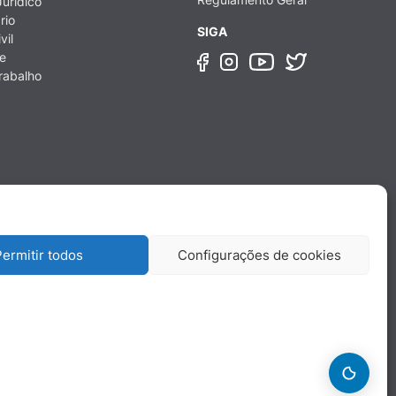
urídico
rio
SIGA
vil
e
rabalho
ermitir todos
Configurações de cookies