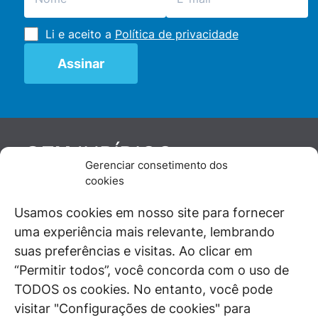
Li e aceito a
Política de privacidade
JURÍDICO
GEN
Gerenciar consetimento dos
De maneira independente, os autores e
cookies
colaboradores do GEN Jurídico, renomados
juristas e doutrinadores nacionais, se posicionam
Usamos cookies em nosso site para fornecer
diante de questões relevantes do cotidiano e
uma experiência mais relevante, lembrando
universo jurídico.
suas preferências e visitas. Ao clicar em
“Permitir todos”, você concorda com o uso de
TODOS os cookies. No entanto, você pode
visitar "Configurações de cookies" para