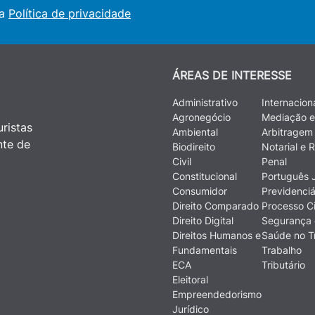
 a
Política de privacidade
ÁREAS DE INTERESSE
Administrativo
Internacion
Agronegócio
Mediação e
ristas
Ambiental
Arbitragem
nte de
Biodireito
Notarial e R
Civil
Penal
Constitucional
Português J
Consumidor
Previdenciá
Direito Comparado
Processo Ci
Direito Digital
Segurança 
Direitos Humanos e
Saúde no T
Fundamentais
Trabalho
ECA
Tributário
Eleitoral
Empreendedorismo
Jurídico