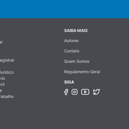
SAIBA MAIS
Autores
al
Contato
egistral
Quem Somos
Regulamento Geral
urídico
rio
SIGA
vil
e
rabalho