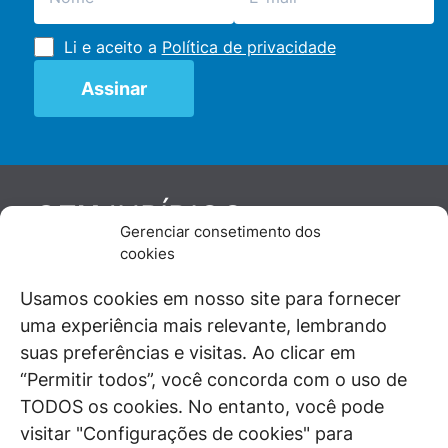
Li e aceito a
Política de privacidade
JURÍDICO
GEN
Gerenciar consetimento dos
De maneira independente, os autores e
cookies
colaboradores do GEN Jurídico, renomados
juristas e doutrinadores nacionais, se posicionam
Usamos cookies em nosso site para fornecer
diante de questões relevantes do cotidiano e
uma experiência mais relevante, lembrando
universo jurídico.
suas preferências e visitas. Ao clicar em
“Permitir todos”, você concorda com o uso de
TODOS os cookies. No entanto, você pode
visitar "Configurações de cookies" para