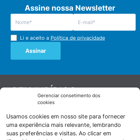
Assine nossa Newsletter
Li e aceito a
Política de privacidade
JURÍDICO
GEN
Gerenciar consetimento dos
De maneira independente, os autores e
cookies
colaboradores do GEN Jurídico, renomados
juristas e doutrinadores nacionais, se posicionam
Usamos cookies em nosso site para fornecer
diante de questões relevantes do cotidiano e
uma experiência mais relevante, lembrando
universo jurídico.
suas preferências e visitas. Ao clicar em