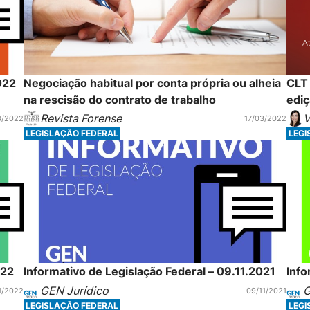
022
Negociação habitual por conta própria ou alheia
CLT 
na rescisão do contrato de trabalho
ediç
Revista Forense
V
8/2022
17/03/2022
LEGISLAÇÃO FEDERAL
LEGI
022
Informativo de Legislação Federal – 09.11.2021
Info
GEN Jurídico
G
1/2022
09/11/2021
LEGISLAÇÃO FEDERAL
LEGI