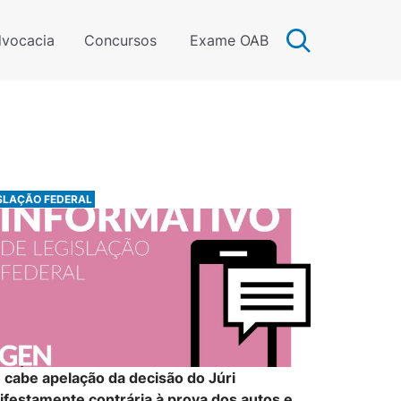
vocacia
Concursos
Exame OAB
SLAÇÃO FEDERAL
 cabe apelação da decisão do Júri
festamente contrária à prova dos autos e