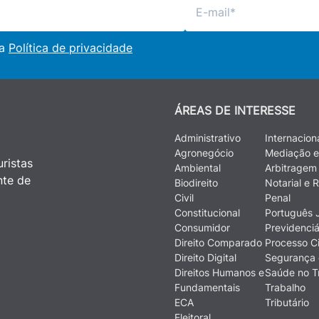
 a
Política de privacidade
ÁREAS DE INTERESSE
Administrativo
Internacion
Agronegócio
Mediação e
ristas
Ambiental
Arbitragem
nte de
Biodireito
Notarial e R
Civil
Penal
Constitucional
Português J
Consumidor
Previdenciá
Direito Comparado
Processo Ci
Direito Digital
Segurança 
Direitos Humanos e
Saúde no T
Fundamentais
Trabalho
ECA
Tributário
Eleitoral