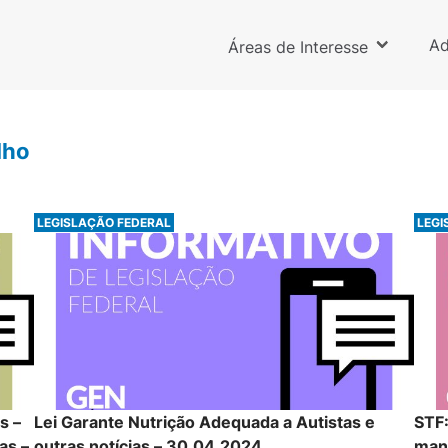
Ad
Áreas de Interesse
lho
LEGISLAÇÃO FEDERAL
LEGI
as –
Lei Garante Nutrição Adequada a Autistas e
STF:
as –
outras notícias – 30.04.2024
mani