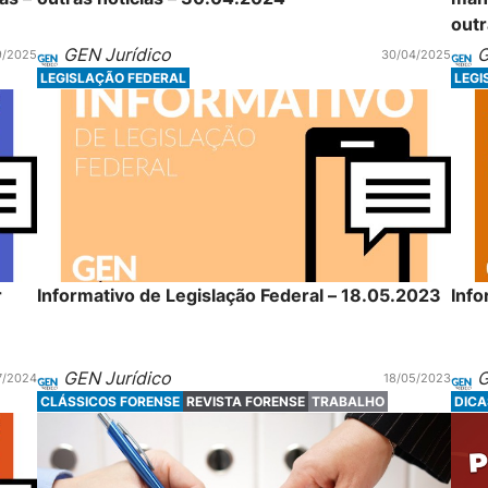
outr
GEN Jurídico
G
9/2025
30/04/2025
LEGISLAÇÃO FEDERAL
LEGI
r
Informativo de Legislação Federal – 18.05.2023
Info
GEN Jurídico
G
7/2024
18/05/2023
CLÁSSICOS FORENSE
REVISTA FORENSE
TRABALHO
DICA