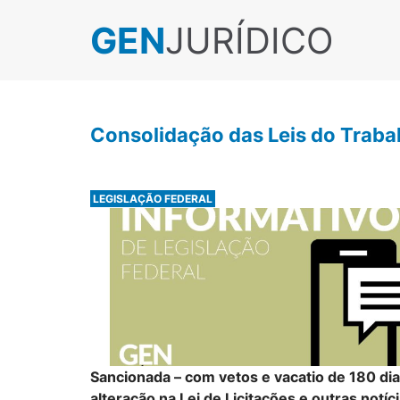
GEN
JURÍDICO
Consolidação das Leis do Traba
LEGISLAÇÃO FEDERAL
Sancionada – com vetos e vacatio de 180 di
alteração na Lei de Licitações e outras notíci