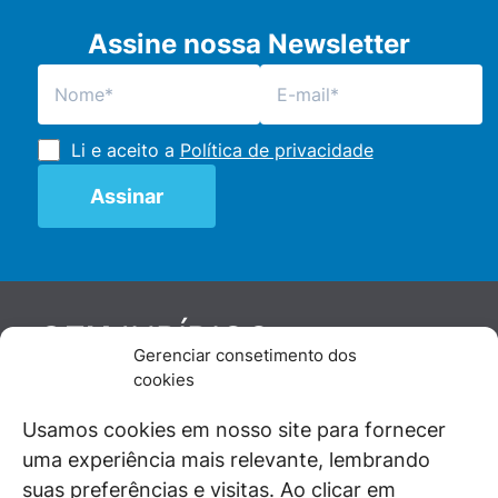
Assine nossa Newsletter
Li e aceito a
Política de privacidade
JURÍDICO
GEN
Gerenciar consetimento dos
De maneira independente, os autores e
cookies
colaboradores do GEN Jurídico, renomados
juristas e doutrinadores nacionais, se posicionam
Usamos cookies em nosso site para fornecer
diante de questões relevantes do cotidiano e
uma experiência mais relevante, lembrando
universo jurídico.
suas preferências e visitas. Ao clicar em