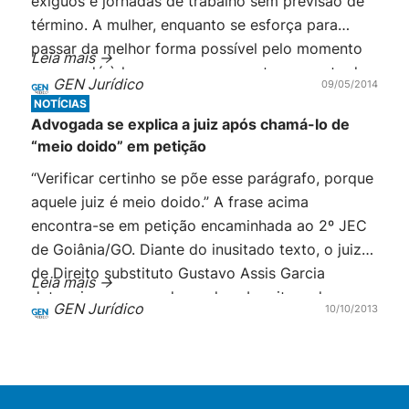
exíguos e jornadas de trabalho sem previsão de
término. A mulher, enquanto se esforça para
passar da melhor forma possível pelo momento
Leia mais ->
em que dá à luz, esquece momentaneamente do
GEN Jurídico
09/05/2014
trabalho ou qualquer outra atividade que não seja
NOTÍCIAS
o pequeno ser que […]
Advogada se explica a juiz após chamá-lo de
“meio doido” em petição
“Verificar certinho se põe esse parágrafo, porque
aquele juiz é meio doido.” A frase acima
encontra-se em petição encaminhada ao 2º JEC
de Goiânia/GO. Diante do inusitado texto, o juiz
de Direito substituto Gustavo Assis Garcia
Leia mais ->
determinou que a advogada subscritora da peça
GEN Jurídico
10/10/2013
explicasse, em 48 horas, a quem ela se refere e o
que […]