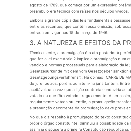
agôsto de 1789, que começa por um expressivo preâmbu
preâmbulo era técnica com raízes nos séculos vividos.
Embora a grande cópia das leis fundamentais passasse
entre as recentes, que contêm essa omissão, sobressaem 
entrada em vigor aos 15 de março de 1946.
3. A NATUREZA E EFEITOS DA 
Tècnicamente, a promulgação é o ato posterior à perfe
que faz a lei executória.2 Implica a promulgação num 
vencido e normas processuais para a elaboração da le
Gesetzesurkunde mit dem vom Gesetzgeber sanktioniert
Gesetzgebungsverfahrens”). Há opinião (CARRÉ DE MAL
de jure; outros, porém, admitem-na juris tantum. Entr
aceitável, uma vez que a lição contrária conduziria ao 
votado ou que fôra votado irregularmente. A ser assim,
regularmente votada ou, então, a promulgação transfo
a presunção decorrente da promulgação deve prevalece
No que diz respeito à promulgação do texto constituci
próprio órgão constituinte, diminuiu a possibilidade d
assim já dispusera a primeira Constituição republicana