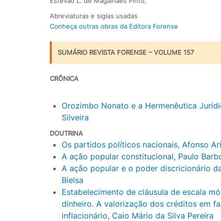
Estevão L. de Magalhães Pinto,
Abreviaturas e siglas usadas
Conheça outras obras da Editora Forense
SUMÁRIO REVISTA FORENSE – VOLUME 157
CRÔNICA
Orozimbo Nonato e a Hermenêutica Jurídi
Silveira
DOUTRINA
Os partidos políticos nacionais, Afonso A
A ação popular constitucional, Paulo Bar
A ação popular e o poder discricionário d
Bielsa
Estabelecimento de cláusula de escala m
dinheiro. A valorização dos créditos em 
inflacionário, Caio Mário da Silva Pereira