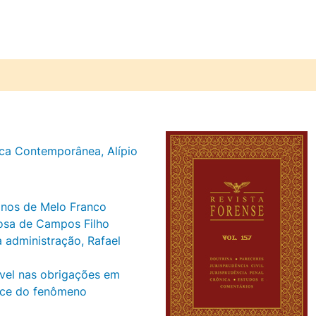
ca Contemporânea, Alípio
rinos de Melo Franco
bosa de Campos Filho
a administração, Rafael
óvel nas obrigações em
face do fenômeno