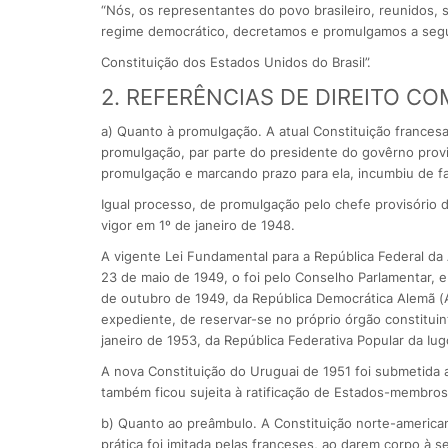
“Nós, os representantes do povo brasileiro, reunidos,
regime democrático, decretamos e promulgamos a seg
Constituição dos Estados Unidos do Brasil”.
2. REFERÊNCIAS DE DIREITO C
a) Quanto à promulgação. A atual Constituição france
promulgação, par parte do presidente do govêrno provis
promulgação e marcando prazo para ela, incumbiu de fa
Igual processo, de promulgação pelo chefe provisório d
vigor em 1º de janeiro de 1948.
A vigente Lei Fundamental para a República Federal da
23 de maio de 1949, o foi pelo Conselho Parlamentar, em
de outubro de 1949, da República Democrática Alemã (A
expediente, de reservar-se no próprio órgão constitui
janeiro de 1953, da República Federativa Popular da Iugo
A nova Constituição do Uruguai de 1951 foi submetida a
também ficou sujeita à ratificação de Estados-membros
b) Quanto ao preâmbulo. A Constituição norte-american
prática foi imitada pelas franceses, ao darem corpo à