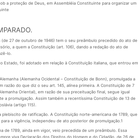
 sob a proteção de Deus, em Assembléia Constituinte para organizar um
uinte
OMPARADO.
sa (de 27 de outubro de 1946) tem o seu preâmbulo precedido do ato de
ório, a quem a Constituição (art. 106), dando a redação do ato de
zê-lo.
o Estado, foi adotado em relação à Constituição italiana, que entrou em
 Alemanha (Alemanha Ocidental – Constituição de Bonn), promulgada a
 razão do que diz o seu art. 145, alínea primeira. A Constituição de 7
lemanha Oriental), em razão de sua preceituação final, segue igual
nte a promulgação. Assim também a recentíssima Constituição de 13 de
slávia (artigo 115).
 plebiscito de ratificação. A Constituição norte-americana de 1789, que
 para a vigência, independeu de ato posterior de promulgação.1
a de 1789, ainda em vigor, veio precedida de um preâmbulo. Essa
 sempre viva Declaração dos Direitos do Homem e do Cidadão, de 26 de