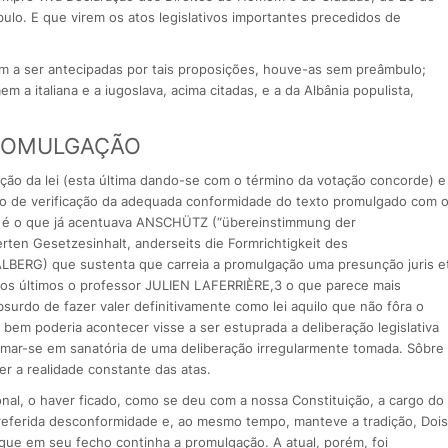
lo. E que virem os atos legislativos importantes precedidos de
m a ser antecipadas por tais proposições, houve-as sem preâmbulo;
a italiana e a iugoslava, acima citadas, e a da Albânia populista,
PROMULGAÇÃO
ição da lei (esta última dando-se com o término da votação concorde) e
ato de verificação da adequada conformidade do texto promulgado com 
i; é o que já acentuava ANSCHÜTZ (“übereinstimmung der
en Gesetzesinhalt, anderseits die Formrichtigkeit des
BERG) que sustenta que carreia a promulgação uma presunção juris e
e os últimos o professor JULIEN LAFERRIÈRE,3 o que parece mais
absurdo de fazer valer definitivamente como lei aquilo que não fôra o
 bem poderia acontecer visse a ser estuprada a deliberação legislativa
rmar-se em sanatória de uma deliberação irregularmente tomada. Sôbre
r a realidade constante das atas.
onal, o haver ficado, como se deu com a nossa Constituição, a cargo do
a referida desconformidade e, ao mesmo tempo, manteve a tradição, Dois
, que em seu fecho continha a promulgação. A atual, porém, foi