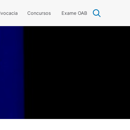
vocacia
Concursos
Exame OAB