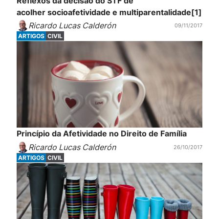
Reflexos da decisão do STF de
acolher socioafetividade e multiparentalidade[1]
Ricardo Lucas Calderón
09/11/2017
ARTIGOS
CIVIL
Princípio da Afetividade no Direito de Família
Ricardo Lucas Calderón
26/10/2017
ARTIGOS
CIVIL