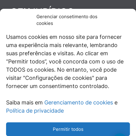
JURÍDICO
GEN
Gerenciar consetimento dos
De maneira independente, os autores e
cookies
colaboradores do GEN Jurídico, renomados
juristas e doutrinadores nacionais, se posicionam
Usamos cookies em nosso site para fornecer
diante de questões relevantes do cotidiano e
uma experiência mais relevante, lembrando
universo jurídico.
suas preferências e visitas. Ao clicar em
“Permitir todos”, você concorda com o uso de
TODOS os cookies. No entanto, você pode
visitar "Configurações de cookies" para
ÁREAS DE INTERESSE
fornecer um consentimento controlado.
SAIBA MAIS
Saiba mais em
Gerenciamento de cookies
e
SIGA
Política de privacidade
Permitir todos