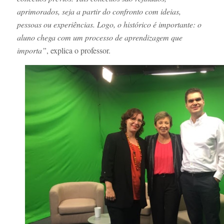
aprimorados, seja a partir do confronto com ideias,
pessoas ou experiências. Logo, o histórico é importante: o
aluno chega com um processo de aprendizagem que
importa”
, explica o professor.