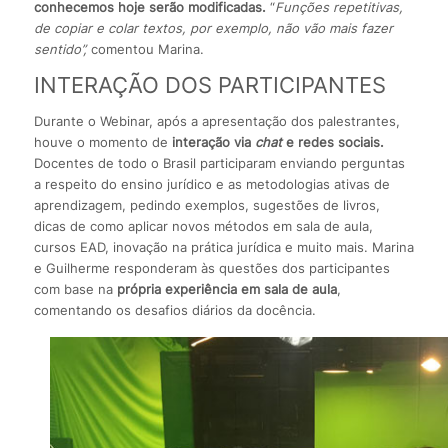
conhecemos hoje serão modificadas.
“
Funções repetitivas,
de copiar e colar textos, por exemplo, não vão mais fazer
sentido”,
comentou Marina.
INTERAÇÃO DOS PARTICIPANTES
Durante o Webinar, após a apresentação dos palestrantes,
houve o momento de
interação via
chat
e redes sociais.
Docentes de todo o Brasil participaram enviando perguntas
a respeito do ensino jurídico e as metodologias ativas de
aprendizagem, pedindo exemplos, sugestões de livros,
dicas de como aplicar novos métodos em sala de aula,
cursos EAD, inovação na prática jurídica e muito mais. Marina
e Guilherme responderam às questões dos participantes
com base na
própria experiência em sala de aula
,
comentando os desafios diários da docência.