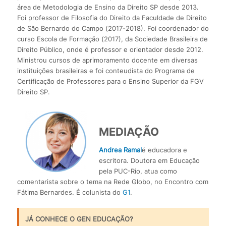
área de Metodologia de Ensino da Direito SP desde 2013.
Foi professor de Filosofia do Direito da Faculdade de Direito
de São Bernardo do Campo (2017-2018). Foi coordenador do
curso Escola de Formação (2017), da Sociedade Brasileira de
Direito Público, onde é professor e orientador desde 2012.
Ministrou cursos de aprimoramento docente em diversas
instituições brasileiras e foi conteudista do Programa de
Certificação de Professores para o Ensino Superior da FGV
Direito SP.
MEDIAÇÃO
Andrea Ramal
é educadora e
escritora. Doutora em Educação
pela PUC-Rio, atua como
comentarista sobre o tema na Rede Globo, no Encontro com
Fátima Bernardes. É colunista do
G1
.
JÁ CONHECE O GEN EDUCAÇÃO?