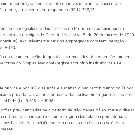
ham remuneração mensal de até duas vezes o limite máximo dos
S), o que, atualmente, corresponde a R$ 12.202,12.
nsão da exigibilidade das parcelas do Profut seja condicionada à
de entrada em vigor do Decreto Legislativo 6, de 20 de março de 2020
oronavírus), exclusivamente para os empregados com remuneração
 do RGPS.
uição ou à compensação de quantias já recolhidas. A suspensão também
 forma do Simples Nacional (regime tributário instituído pela Lei
de pública e por 180 dias após ela acabar, o não recolhimento do Fundo
ições previdenciárias pela entidade desportiva empregadora “não será
ei Pelé (Lei 9.615, de 1998)”.
ções previdenciárias pelo período de três meses dá ao atleta o direito
a se transferir para outro clube e exigir a cláusula compensatória. O
ossibilidade de rescisão indireta no caso de atraso do salário ou
s meses.