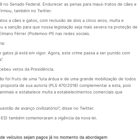
19 no Senado Federal. Endurecer as penas para maus-tratos de cães e
firmou, também no Twitter.
tos a cães e gatos, com reclusão de dois a cinco anos, multa e
ou a sanção para que nossa legislação seja mais severa na proteção de
Elmano Férrer (Podemos-PI) nas redes sociais.
ma:
 gatos já está em vigor. Agora, este crime passa a ser punido com
”.
cebeu vetos da Presidência.
o foi fruto de uma “luta árdua e de uma grande mobilização de todos
ou proposta de sua autoria (PLS 470/2018) complementar a esta, pois
 animais e estabelece multa a estabelecimentos comerciais que
stão de avanço civilizatório!”, disse no Twitter.
-ES) também comemoraram a vigência da nova lei.
s de veículos sejam pagos já no momento da abordagem