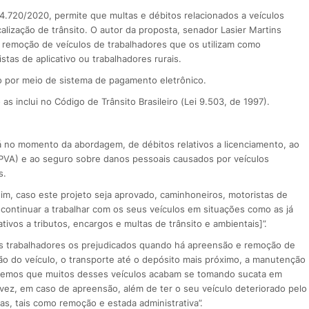
.720/2020, permite que multas e débitos relacionados a veículos
ização de trânsito. O autor da proposta, senador Lasier Martins
a remoção de veículos de trabalhadores que os utilizam como
as de aplicativo ou trabalhadores rurais.
o por meio de sistema de pagamento eletrônico.
 as inclui no Código de Trânsito Brasileiro (Lei 9.503, de 1997).
á no momento da abordagem, de débitos relativos a licenciamento, ao
PVA) e ao seguro sobre danos pessoais causados por veículos
s.
ssim, caso este projeto seja aprovado, caminhoneiros, motoristas de
de continuar a trabalhar com os seus veículos em situações como as já
ivos a tributos, encargos e multas de trânsito e ambientais]”.
es trabalhadores os prejudicados quando há apreensão e remoção de
ão do veículo, o transporte até o depósito mais próximo, a manutenção
Sabemos que muitos desses veículos acabam se tomando sucata em
 vez, em caso de apreensão, além de ter o seu veículo deteriorado pelo
s, tais como remoção e estada administrativa”.