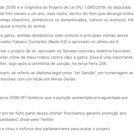
de 2018) e é originária do Projeto de Lei (PL) 1.095/2019, do deputado
 de três meses a um ano, mais multa, dentro do item que abrange todos
nimais silvestres, domésticos ou domesticados, nativos ou exóticos. Há
ausar a morte do animal.
 e gatos, animais domésticos mais comuns e principais vítimas desse
senador Fabiano Contarato (Rede-ES) e aprovado no último dia 9.
onar o projeto de lei, aprovado no Senado com meu relatório favorável,
eter crime de maus-tratos contra cães e gatos. Essa é uma importante
itter, logo após a cerimônia de sanção, na terça-feira (29).
sonaro, se referiu ao diploma legal como “Lei Sansão”, em homenagem ao
gressores com um facão em Minas Gerais.
Barros (PSB-DF) lembrou que a punição aumentada era aguardada por
em ter feito parte dessa vitória!! Precisamos garantir proteção aos
ueldades”, disse pelo Twitter.
a e citou o esforço dos parlamentares para acatar o projeto.