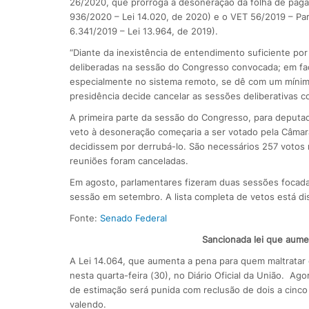
26/2020, que prorroga a desoneração da folha de pag
936/2020 – Lei 14.020, de 2020) e o VET 56/2019 – Par
6.341/2019 – Lei 13.964, de 2019).
“Diante da inexistência de entendimento suficiente po
deliberadas na sessão do Congresso convocada; em fac
especialmente no sistema remoto, se dê com um mínim
presidência decide cancelar as sessões deliberativas co
A primeira parte da sessão do Congresso, para deputa
veto à desoneração começaria a ser votado pela Câmar
decidissem por derrubá-lo. São necessários 257 votos
reuniões foram canceladas.
Em agosto, parlamentares fizeram duas sessões focadas
sessão em setembro. A lista completa de vetos está dis
Fonte:
Senado Federal
Sancionada lei que aume
A Lei 14.064, que aumenta a pena para quem maltratar c
nesta quarta-feira (30), no Diário Oficial da União. Ag
de estimação será punida com reclusão de dois a cinco 
valendo.