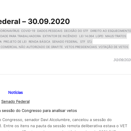
ederal – 30.09.2020
CORONAVÍRUS
COVID-19
DADOS PESSOAIS
DECISÃO DO STF
DIREITO AO ESQUECIMENT
LIDADE PARA TRABALHADORA
EXTINTOR DE INCÊNDIO
LEI 14.064
LGPD
MAUS-TRATOS
IA
PROJETO DE LEI
RENDA BÁSICA
SENADO FEDERAL
STF
STJ
 COMERCIAL NÃO AUTORIZADO DE GRAFITE
VETOS PRESIDENCIAIS
VOTAÇÃO DE VETOS
30/09/202
Notícias
Senado Federal
a sessão do Congresso para analisar vetos
do Congresso, senador Davi Alcolumbre, cancelou a sessão do
. Entre os itens na pauta da sessão remota deliberativa estava o VET