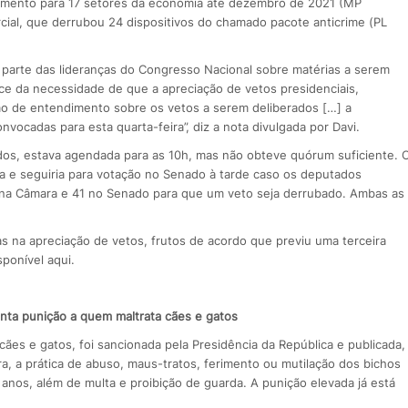
amento para 17 setores da economia até dezembro de 2021 (MP
cial, que derrubou 24 dispositivos do chamado pacote anticrime (PL
r parte das lideranças do Congresso Nacional sobre matérias a serem
e da necessidade de que a apreciação de vetos presidenciais,
o de entendimento sobre os vetos a serem deliberados […] a
nvocadas para esta quarta-feira”, diz a nota divulgada por Davi.
dos, estava agendada para as 10h, mas não obteve quórum suficiente. 
a e seguiria para votação no Senado à tarde caso os deputados
 na Câmara e 41 no Senado para que um veto seja derrubado. Ambas as
 na apreciação de vetos, frutos de acordo que previu uma terceira
ponível aqui.
nta punição a quem maltrata cães e gatos
ães e gatos, foi sancionada pela Presidência da República e publicada,
ora, a prática de abuso, maus-tratos, ferimento ou mutilação dos bichos
anos, além de multa e proibição de guarda. A punição elevada já está