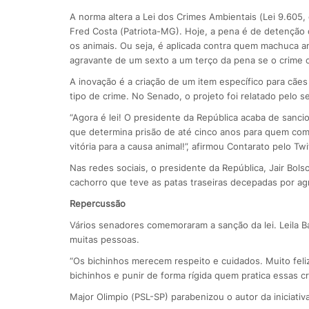
A norma altera a Lei dos Crimes Ambientais (Lei 9.605, 
Fred Costa (Patriota-MG). Hoje, a pena é de detenção
os animais. Ou seja, é aplicada contra quem machuca a
agravante de um sexto a um terço da pena se o crime c
A inovação é a criação de um item específico para cães
tipo de crime. No Senado, o projeto foi relatado pelo 
“Agora é lei! O presidente da República acaba de sanci
que determina prisão de até cinco anos para quem com
vitória para a causa animal!”, afirmou Contarato pelo Tw
Nas redes sociais, o presidente da República, Jair Bol
cachorro que teve as patas traseiras decepadas por a
Repercussão
Vários senadores comemoraram a sanção da lei. Leila 
muitas pessoas.
“Os bichinhos merecem respeito e cuidados. Muito feliz 
bichinhos e punir de forma rígida quem pratica essas cr
Major Olimpio (PSL-SP) parabenizou o autor da iniciativ