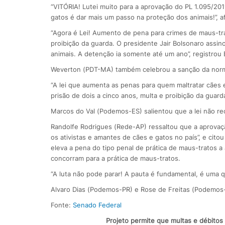
“VITÓRIA! Lutei muito para a aprovação do PL 1.095/20
gatos é dar mais um passo na proteção dos animais!”, a
“Agora é Lei! Aumento de pena para crimes de maus-tra
proibição da guarda. O presidente Jair Bolsonaro assin
animais. A detenção ia somente até um ano”, registrou 
Weverton (PDT-MA) também celebrou a sanção da nor
“A lei que aumenta as penas para quem maltratar cães e
prisão de dois a cinco anos, multa e proibição da guarda
Marcos do Val (Podemos-ES) salientou que a lei não re
Randolfe Rodrigues (Rede-AP) ressaltou que a aprovaçã
os ativistas e amantes de cães e gatos no país”, e cit
eleva a pena do tipo penal de prática de maus-tratos a
concorram para a prática de maus-tratos.
“A luta não pode parar! A pauta é fundamental, é uma que
Alvaro Dias (Podemos-PR) e Rose de Freitas (Podemos
Fonte:
Senado Federal
Projeto permite que multas e débito