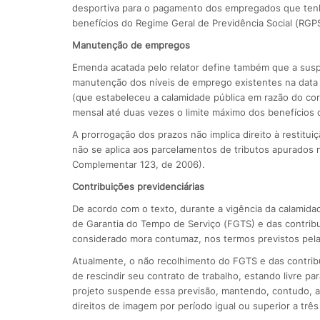
desportiva para o pagamento dos empregados que ten
benefícios do Regime Geral de Previdência Social (RGP
Manutenção de empregos
Emenda acatada pelo relator define também que a suspe
manutenção dos níveis de emprego existentes na data 
(que estabeleceu a calamidade pública em razão do c
mensal até duas vezes o limite máximo dos benefícios
A prorrogação dos prazos não implica direito à restit
não se aplica aos parcelamentos de tributos apurados na
Complementar 123, de 2006).
Contribuições previdenciárias
De acordo com o texto, durante a vigência da calamida
de Garantia do Tempo de Serviço (FGTS) e das contribu
considerado mora contumaz, nos termos previstos pela L
Atualmente, o não recolhimento do FGTS e das contribui
de rescindir seu contrato de trabalho, estando livre par
projeto suspende essa previsão, mantendo, contudo, a p
direitos de imagem por período igual ou superior a trê