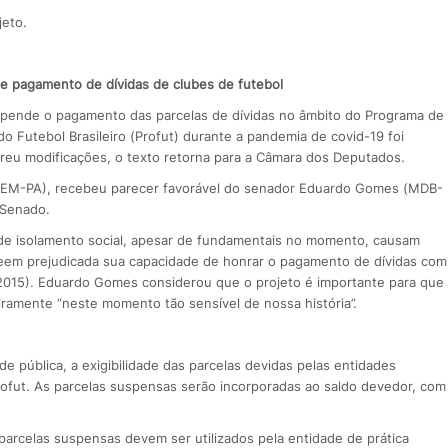
jeto.
 pagamento de dívidas de clubes de futebol
uspende o pagamento das parcelas de dívidas no âmbito do Programa de
 Futebol Brasileiro (Profut) durante a pandemia de covid-19 foi
reu modificações, o texto retorna para a Câmara dos Deputados.
 (DEM-PA), recebeu parecer favorável do senador Eduardo Gomes (MDB-
 Senado.
s de isolamento social, apesar de fundamentais no momento, causam
veem prejudicada sua capacidade de honrar o pagamento de dívidas com
 2015). Eduardo Gomes considerou que o projeto é importante para que
iramente “neste momento tão sensível de nossa história”.
 pública, a exigibilidade das parcelas devidas pelas entidades
Profut. As parcelas suspensas serão incorporadas ao saldo devedor, com
arcelas suspensas devem ser utilizados pela entidade de prática