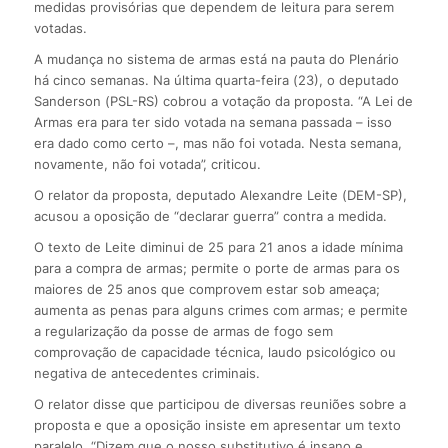
medidas provisórias que dependem de leitura para serem
votadas.
A mudança no sistema de armas está na pauta do Plenário
há cinco semanas. Na última quarta-feira (23), o deputado
Sanderson (PSL-RS) cobrou a votação da proposta. “A Lei de
Armas era para ter sido votada na semana passada – isso
era dado como certo –, mas não foi votada. Nesta semana,
novamente, não foi votada”, criticou.
O relator da proposta, deputado Alexandre Leite (DEM-SP),
acusou a oposição de “declarar guerra” contra a medida.
O texto de Leite diminui de 25 para 21 anos a idade mínima
para a compra de armas; permite o porte de armas para os
maiores de 25 anos que comprovem estar sob ameaça;
aumenta as penas para alguns crimes com armas; e permite
a regularização da posse de armas de fogo sem
comprovação de capacidade técnica, laudo psicológico ou
negativa de antecedentes criminais.
O relator disse que participou de diversas reuniões sobre a
proposta e que a oposição insiste em apresentar um texto
paralelo. “Dizem que o nosso substitutivo é insano e