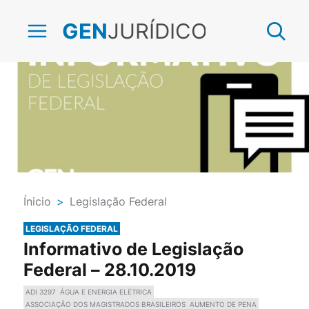
JURÍDICO
GEN
Ínicio
>
Legislação Federal
LEGISLAÇÃO FEDERAL
Informativo de Legislação
Federal – 28.10.2019
ADI 3297
ÁGUA E ENERGIA ELÉTRICA
ASSOCIAÇÃO DOS MAGISTRADOS BRASILEIROS
AUMENTO DE PENA