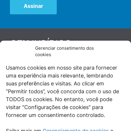
JURÍDICO
GEN
Gerenciar consetimento dos
De maneira independente, os autores e
cookies
colaboradores do GEN Jurídico, renomados
juristas e doutrinadores nacionais, se posicionam
Usamos cookies em nosso site para fornecer
diante de questões relevantes do cotidiano e
uma experiência mais relevante, lembrando
universo jurídico.
suas preferências e visitas. Ao clicar em
“Permitir todos”, você concorda com o uso de
TODOS os cookies. No entanto, você pode
visitar "Configurações de cookies" para
ÁREAS DE INTERESSE
fornecer um consentimento controlado.
SAIBA MAIS
Saiba mais em
Gerenciamento de cookies
e