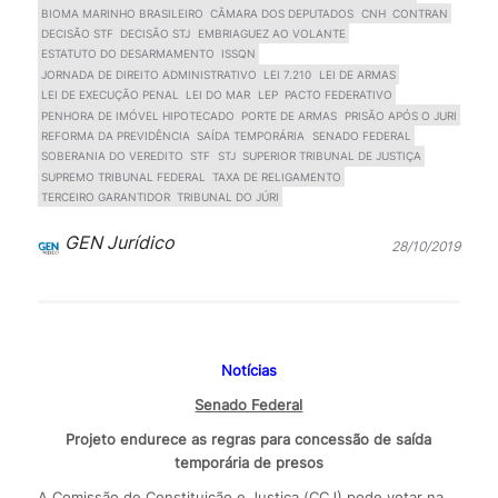
BIOMA MARINHO BRASILEIRO
CÂMARA DOS DEPUTADOS
CNH
CONTRAN
DECISÃO STF
DECISÃO STJ
EMBRIAGUEZ AO VOLANTE
ESTATUTO DO DESARMAMENTO
ISSQN
JORNADA DE DIREITO ADMINISTRATIVO
LEI 7.210
LEI DE ARMAS
LEI DE EXECUÇÃO PENAL
LEI DO MAR
LEP
PACTO FEDERATIVO
PENHORA DE IMÓVEL HIPOTECADO
PORTE DE ARMAS
PRISÃO APÓS O JURI
REFORMA DA PREVIDÊNCIA
SAÍDA TEMPORÁRIA
SENADO FEDERAL
SOBERANIA DO VEREDITO
STF
STJ
SUPERIOR TRIBUNAL DE JUSTIÇA
SUPREMO TRIBUNAL FEDERAL
TAXA DE RELIGAMENTO
TERCEIRO GARANTIDOR
TRIBUNAL DO JÚRI
GEN Jurídico
28/10/2019
Notícias
Senado Federal
Projeto endurece as regras para concessão de saída
temporária de presos
A Comissão de Constituição e Justiça (CCJ) pode votar na