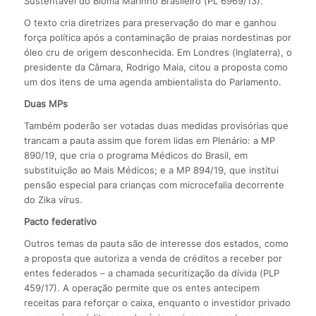
Sustentável do Bioma Marinho Brasileiro (PL 6969/13).
O texto cria diretrizes para preservação do mar e ganhou
força política após a contaminação de praias nordestinas por
óleo cru de origem desconhecida. Em Londres (Inglaterra), o
presidente da Câmara, Rodrigo Maia, citou a proposta como
um dos itens de uma agenda ambientalista do Parlamento.
Duas MPs
Também poderão ser votadas duas medidas provisórias que
trancam a pauta assim que forem lidas em Plenário: a MP
890/19, que cria o programa Médicos do Brasil, em
substituição ao Mais Médicos; e a MP 894/19, que institui
pensão especial para crianças com microcefalia decorrente
do Zika vírus.
Pacto federativo
Outros temas da pauta são de interesse dos estados, como
a proposta que autoriza a venda de créditos a receber por
entes federados – a chamada securitização da dívida (PLP
459/17). A operação permite que os entes antecipem
receitas para reforçar o caixa, enquanto o investidor privado