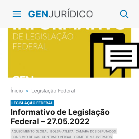
JURÍDICO
GEN
Ínicio
>
Legislação Federal
LEGISLAÇÃO FEDERAL
Informativo de Legislação
Federal – 27.05.2022
AQUECIMENTO GLOBAL
BOLSA-ATLETA
CÂMARA DOS DEPUTADOS
CONSUMO DE GÁS
CONTRATO VERBAL
CRIME DE MAUS-TRATOS