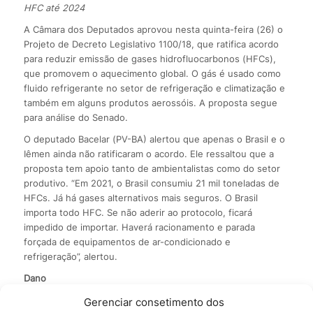
HFC até 2024
A Câmara dos Deputados aprovou nesta quinta-feira (26) o
Projeto de Decreto Legislativo 1100/18, que ratifica acordo
para reduzir emissão de gases hidrofluocarbonos (HFCs),
que promovem o aquecimento global. O gás é usado como
fluido refrigerante no setor de refrigeração e climatização e
também em alguns produtos aerossóis. A proposta segue
para análise do Senado.
O deputado Bacelar (PV-BA) alertou que apenas o Brasil e o
Iêmen ainda não ratificaram o acordo. Ele ressaltou que a
proposta tem apoio tanto de ambientalistas como do setor
produtivo. “Em 2021, o Brasil consumiu 21 mil toneladas de
HFCs. Já há gases alternativos mais seguros. O Brasil
importa todo HFC. Se não aderir ao protocolo, ficará
impedido de importar. Haverá racionamento e parada
forçada de equipamentos de ar-condicionado e
refrigeração”, alertou.
Dano
O projeto ratifica a Emenda de Kigali, assinada em 2016 na
Gerenciar consetimento dos