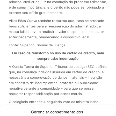
principal auxiliar do juiz na condução do processo falimentar,
é de suma importância, e o perito não pode ser obrigado a
exercer seu ofício gratuitamente.
Villas Bôas Cueva também ressaltou que, caso se arrecade
bens suficientes para a remuneração do administrador, a
massa falida deverá restituir o valor despendido pelo autor
antecipadamente, obedecendo a dispositivo legal.
Fonte: Superior Tribunal de Justiça
Em caso de transtorno no uso de cartão de crédito, nem
sempre cabe indenização
A Quarta Turma do Superior Tribunal de Justiça (STJ) definiu
que, na cobrança indevida inserida em cartão de crédito, é
necessária a comprovação de danos imateriais – inscrição
em cadastro de inadimplentes, protesto ou publicidade
negativa perante a comunidade – para que se possa
requerer responsabilização por danos morais.
O colegiado entendeu, seguindo voto da ministra Isabel
Gallotti, que a inscrição indevida em cadastro de
Gerenciar consetimento dos
inadimplentes configura dano moral in re ipsa. Isso porque a