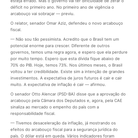
esteja errado. Mas o governo vai ter dificuldade de zerar o
déficit no primeiro ano. No primeiro ano de vigência o
arcabouço vai sobraçar — previu.
O relator, senador Omar Aziz, defendeu o novo arcabouço
fiscal.
— Não sou tão pessimista. Acredito que o Brasil tem um
potencial enorme para crescer. Diferente de outros
governos, temos uma regra agora, e espero que ela perdure
por muito tempo. Espero que esta dívida fique abaixo de
70% do PIB. Hoje, temos 73%. Nos últimos meses, o Brasil
voltou a ter credibilidade. Existe sim a intenção de grandes
investimentos. A expectativa de juros futuros é cair e cair
muito. A expectativa de inflação é cair — afirmou.
O senador Otto Alencar (PSD-BA) disse que a aprovação do
arcabouço pela Câmara dos Deputados e, agora, pela CAE
sinaliza ao mercado o empenho do país com a
responsabilidade fiscal.
— Tivemos desaceleração da inflação, já mostrando os
efeitos do arcabouço fiscal para a segurança jurídica do
país. O dólar está em queda. Vários indicadores foram