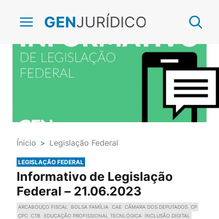
JURÍDICO
GEN
Ínicio
>
Legislação Federal
LEGISLAÇÃO FEDERAL
Informativo de Legislação
Federal – 21.06.2023
ARCABOUÇO FISCAL
BOLSA FAMÍLIA
CAE
CÂMARA DOS DEPUTADOS
CP
CPC
CTB
EDUCAÇÃO PROFISSIONAL TECNLÓGICA
INCLUSÃO DIGITAL