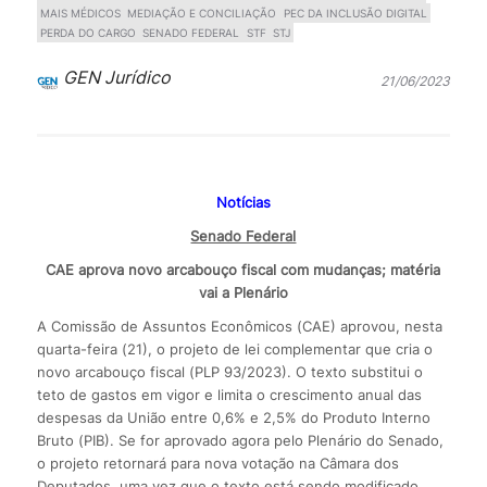
MAIS MÉDICOS
MEDIAÇÃO E CONCILIAÇÃO
PEC DA INCLUSÃO DIGITAL
PERDA DO CARGO
SENADO FEDERAL
STF
STJ
GEN Jurídico
21/06/2023
Notícias
Senado Federal
CAE aprova novo arcabouço fiscal com mudanças; matéria
vai a Plenário
A Comissão de Assuntos Econômicos (CAE) aprovou, nesta
quarta-feira (21), o projeto de lei complementar que cria o
novo arcabouço fiscal (PLP 93/2023). O texto substitui o
teto de gastos em vigor e limita o crescimento anual das
despesas da União entre 0,6% e 2,5% do Produto Interno
Bruto (PIB). Se for aprovado agora pelo Plenário do Senado,
o projeto retornará para nova votação na Câmara dos
Deputados, uma vez que o texto está sendo modificado.