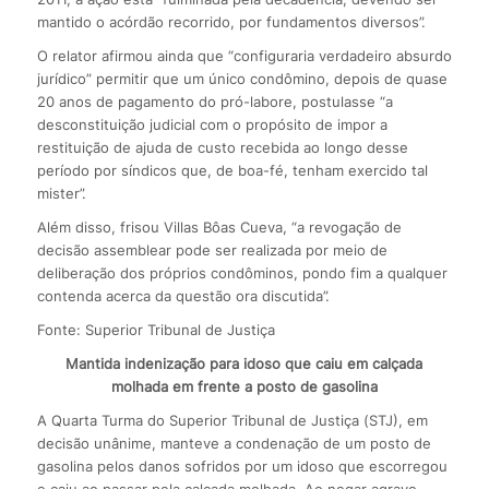
mantido o acórdão recorrido, por fundamentos diversos”.
O relator afirmou ainda que “configuraria verdadeiro absurdo
jurídico” permitir que um único condômino, depois de quase
20 anos de pagamento do pró-labore, postulasse “a
desconstituição judicial com o propósito de impor a
restituição de ajuda de custo recebida ao longo desse
período por síndicos que, de boa-fé, tenham exercido tal
mister”.
Além disso, frisou Villas Bôas Cueva, “a revogação de
decisão assemblear pode ser realizada por meio de
deliberação dos próprios condôminos, pondo fim a qualquer
contenda acerca da questão ora discutida”.
Fonte: Superior Tribunal de Justiça
Mantida indenização para idoso que caiu em calçada
molhada em frente a posto de gasolina
A Quarta Turma do Superior Tribunal de Justiça (STJ), em
decisão unânime, manteve a condenação de um posto de
gasolina pelos danos sofridos por um idoso que escorregou
e caiu ao passar pela calçada molhada. Ao negar agravo