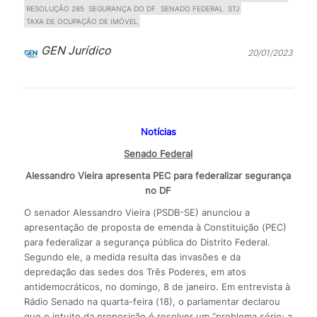
RESOLUÇÃO 285
SEGURANÇA DO DF
SENADO FEDERAL
STJ
TAXA DE OCUPAÇÃO DE IMÓVEL
GEN Jurídico
20/01/2023
Notícias
Senado Federal
Alessandro Vieira apresenta PEC para federalizar segurança
no DF
O senador Alessandro Vieira (PSDB-SE) anunciou a
apresentação de proposta de emenda à Constituição (PEC)
para federalizar a segurança pública do Distrito Federal.
Segundo ele, a medida resulta das invasões e da
depredação das sedes dos Três Poderes, em atos
antidemocráticos, no domingo, 8 de janeiro. Em entrevista à
Rádio Senado na quarta-feira (18), o parlamentar declarou
que o intuito da proposição é resolver um “problema sério: a