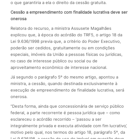
o que garantiria a ela o direito da cessão gratuita.
Cessão a empreendimento com finalidade lucrativa deve ser
onerosa
Relatora do recurso, a ministra Assusete Magalhães
explicou que, à época do acórdão do TRF5, o artigo 18 da
Lei 9.636/1998 previa que, a critério do Poder Executivo,
poderão ser cedidos, gratuitamente ou em condições
especiais, imóveis da União a pessoas físicas ou jurídicas,
no caso de interesse público ou social ou de
aproveitamento econômico de interesse nacional.
Já segundo o parágrafo 5º do mesmo artigo, apontou a
ministra, a cessão, quando destinada exclusivamente à
execução de empreendimento de finalidade lucrativa, será
onerosa.
“Desta forma, ainda que concessionária de serviço público
federal, a parte recorrente é pessoa jurídica que – como
esclareceu o acórdão recorrido – ‘passou a ser
integralmente privada e executa atividade com fim lucrativo’,
motivo pelo qual, nos termos do artigo 18, parágrafo 5º, da
Lei 9.636/98, a cessão de uso do imóvel em questão deve