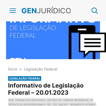
JURÍDICO
GEN
Ínicio
>
Legislação Federal
LEGISLAÇÃO FEDERAL
Informativo de Legislação
Federal – 20.01.2023
BSB
CÂMARA DOS DEPUTADOS
DECISÃO STJ
EMENDA REGIMENTAL 58
PATENTE DE MICRORGANISMOS
PEC
PEC 336/2017
REGIMENTO INTERNO