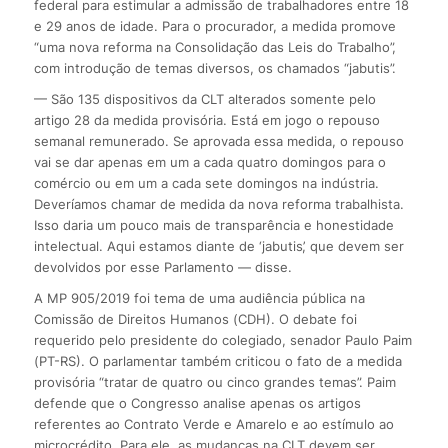
federal para estimular a admissão de trabalhadores entre 18
e 29 anos de idade. Para o procurador, a medida promove
“uma nova reforma na Consolidação das Leis do Trabalho”,
com introdução de temas diversos, os chamados “jabutis”.
— São 135 dispositivos da CLT alterados somente pelo
artigo 28 da medida provisória. Está em jogo o repouso
semanal remunerado. Se aprovada essa medida, o repouso
vai se dar apenas em um a cada quatro domingos para o
comércio ou em um a cada sete domingos na indústria.
Deveríamos chamar de medida da nova reforma trabalhista.
Isso daria um pouco mais de transparência e honestidade
intelectual. Aqui estamos diante de ‘jabutis’, que devem ser
devolvidos por esse Parlamento — disse.
A MP 905/2019 foi tema de uma audiência pública na
Comissão de Direitos Humanos (CDH). O debate foi
requerido pelo presidente do colegiado, senador Paulo Paim
(PT-RS). O parlamentar também criticou o fato de a medida
provisória “tratar de quatro ou cinco grandes temas”. Paim
defende que o Congresso analise apenas os artigos
referentes ao Contrato Verde e Amarelo e ao estímulo ao
microcrédito. Para ele, as mudanças na CLT devem ser