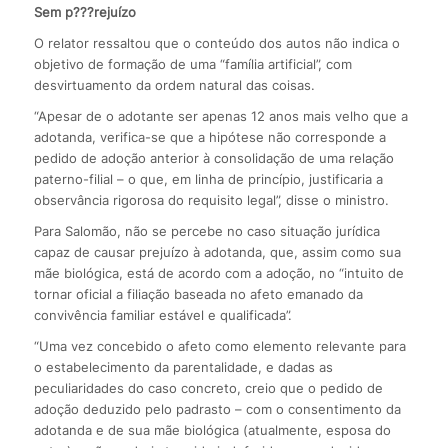
Sem p???rejuízo
O relator ressaltou que o conteúdo dos autos não indica o
objetivo de formação de uma “família artificial”, com
desvirtuamento da ordem natural das coisas.
“Apesar de o adotante ser apenas 12 anos mais velho que a
adotanda, verifica-se que a hipótese não corresponde a
pedido de adoção anterior à consolidação de uma relação
paterno-filial – o que, em linha de princípio, justificaria a
observância rigorosa do requisito legal”, disse o ministro.
Para Salomão, não se percebe no caso situação jurídica
capaz de causar prejuízo à adotanda, que, assim como sua
mãe biológica, está de acordo com a adoção, no “intuito de
tornar oficial a filiação baseada no afeto emanado da
convivência familiar estável e qualificada”.
“Uma vez concebido o afeto como elemento relevante para
o estabelecimento da parentalidade, e dadas as
peculiaridades do caso concreto, creio que o pedido de
adoção deduzido pelo padrasto – com o consentimento da
adotanda e de sua mãe biológica (atualmente, esposa do