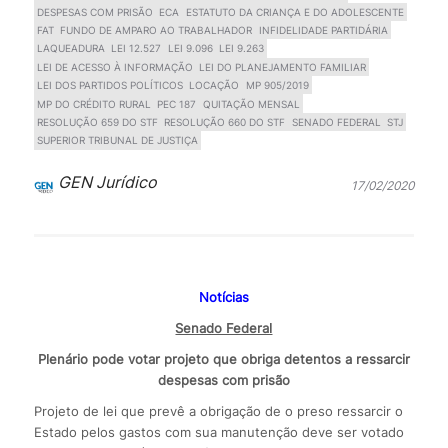
DESPESAS COM PRISÃO
ECA
ESTATUTO DA CRIANÇA E DO ADOLESCENTE
FAT
FUNDO DE AMPARO AO TRABALHADOR
INFIDELIDADE PARTIDÁRIA
LAQUEADURA
LEI 12.527
LEI 9.096
LEI 9.263
LEI DE ACESSO À INFORMAÇÃO
LEI DO PLANEJAMENTO FAMILIAR
LEI DOS PARTIDOS POLÍTICOS
LOCAÇÃO
MP 905/2019
MP DO CRÉDITO RURAL
PEC 187
QUITAÇÃO MENSAL
RESOLUÇÃO 659 DO STF
RESOLUÇÃO 660 DO STF
SENADO FEDERAL
STJ
SUPERIOR TRIBUNAL DE JUSTIÇA
GEN Jurídico
17/02/2020
Notícias
Senado Federal
Plenário pode votar projeto que obriga detentos a ressarcir
despesas com prisão
Projeto de lei que prevê a obrigação de o preso ressarcir o
Estado pelos gastos com sua manutenção deve ser votado