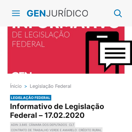
JURÍDICO
GEN
Ínicio
>
Legislação Federal
LEGISLAÇÃO FEDERAL
Informativo de Legislação
Federal – 17.02.2020
ADIN 3.845
CÂMARA DOS DEPUTADOS
CLT
CONTRATO DE TRABALHO VERDE E AMARELO
CRÉDITO RURAL