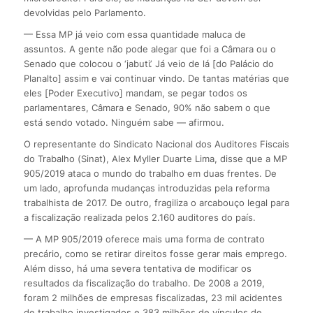
devolvidas pelo Parlamento.
— Essa MP já veio com essa quantidade maluca de
assuntos. A gente não pode alegar que foi a Câmara ou o
Senado que colocou o ‘jabuti’. Já veio de lá [do Palácio do
Planalto] assim e vai continuar vindo. De tantas matérias que
eles [Poder Executivo] mandam, se pegar todos os
parlamentares, Câmara e Senado, 90% não sabem o que
está sendo votado. Ninguém sabe — afirmou.
O representante do Sindicato Nacional dos Auditores Fiscais
do Trabalho (Sinat), Alex Myller Duarte Lima, disse que a MP
905/2019 ataca o mundo do trabalho em duas frentes. De
um lado, aprofunda mudanças introduzidas pela reforma
trabalhista de 2017. De outro, fragiliza o arcabouço legal para
a fiscalização realizada pelos 2.160 auditores do país.
— A MP 905/2019 oferece mais uma forma de contrato
precário, como se retirar direitos fosse gerar mais emprego.
Além disso, há uma severa tentativa de modificar os
resultados da fiscalização do trabalho. De 2008 a 2019,
foram 2 milhões de empresas fiscalizadas, 23 mil acidentes
de trabalho investigados e 383 milhões de vínculos de