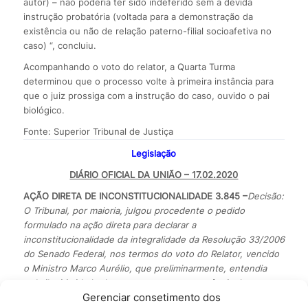
autor) – não poderia ter sido indeferido sem a devida
instrução probatória (voltada para a demonstração da
existência ou não de relação paterno-filial socioafetiva no
caso) “, concluiu.
Acompanhando o voto do relator, a Quarta Turma
determinou que o processo volte à primeira instância para
que o juiz prossiga com a instrução do caso, ouvido o pai
biológico.
Fonte: Superior Tribunal de Justiça
Legislação
DIÁRIO OFICIAL DA UNIÃO – 17.02.2020
AÇÃO DIRETA DE INCONSTITUCIONALIDADE 3.845 –
Decisão:
O Tribunal, por maioria, julgou procedente o pedido
formulado na ação direta para declarar a
inconstitucionalidade da integralidade da Resolução 33/2006
do Senado Federal, nos termos do voto do Relator, vencido
o Ministro Marco Aurélio, que preliminarmente, entendia
pela ilegitimidade da requerente ante a ausência de
Gerenciar consetimento dos
pertinência temática, e, no mérito, julgava improcedente o