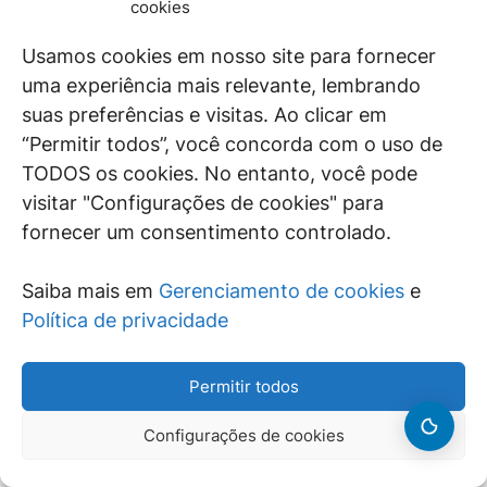
pedido. Não participou, justificadamente, deste julgamento,
cookies
a Ministra Cármen Lúcia. Ausentes, justificadamente, os
Ministros Celso de Mello e Ricardo Lewandowski.
Usamos cookies em nosso site para fornecer
Presidência do Ministro Dias Toffoli. Plenário, 03.10.2019.
uma experiência mais relevante, lembrando
DIÁRIO DA JUSTIÇA ELETRÔNICO – SUPREMO TRIBUNAL
suas preferências e visitas. Ao clicar em
FEDERAL – 17.02.2020
“Permitir todos”, você concorda com o uso de
RESOLUÇÃO 659 DE 9 DE FEVEREIRO DE 2019, DO STF –
TODOS os cookies. No entanto, você pode
Dispõe sobre cessão, exercício provisório e redistribuição
visitar "Configurações de cookies" para
por reciprocidade de cargos efetivos do Supremo Tribunal
fornecer um consentimento controlado.
Federal.
RESOLUÇÃO 660 DE 9 DE FEVEREIRO DE 2020, DO STF –
Saiba mais em
Gerenciamento de cookies
e
Dispõe sobre o deposito prévio em ação rescisória e as
multas processuais em agravo interno e embargos de
Política de privacidade
declaração.
Veja outros informativos
(
clique aqui!
)
Permitir todos
Configurações de cookies