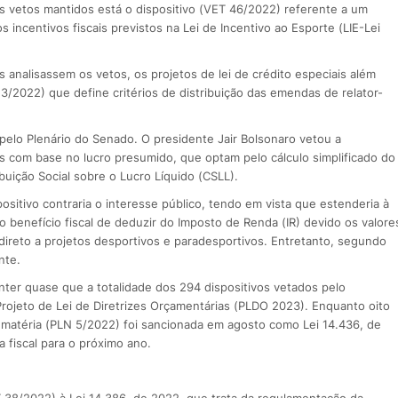
 os vetos mantidos está o dispositivo (VET 46/2022) referente a um
 incentivos fiscais previstos na Lei de Incentivo ao Esporte (LIE-Lei
analisassem os vetos, os projetos de lei de crédito especiais além
3/2022) que define critérios de distribuição das emendas de relator-
elo Plenário do Senado. O presidente Jair Bolsonaro vetou a
as com base no lucro presumido, que optam pelo cálculo simplificado do
buição Social sobre o Lucro Líquido (CSLL).
sitivo contraria o interesse público, tendo em vista que estenderia à
o benefício fiscal de deduzir do Imposto de Renda (IR) devido os valore
direto a projetos desportivos e paradesportivos. Entretanto, segundo
nte.
ter quase que a totalidade dos 294 dispositivos vetados pelo
rojeto de Lei de Diretrizes Orçamentárias (PLDO 2023). Enquanto oito
A matéria (PLN 5/2022) foi sancionada em agosto como Lei 14.436, de
 fiscal para o próximo ano.
 38/2022) à Lei 14.386, de 2022, que trata da regulamentação da