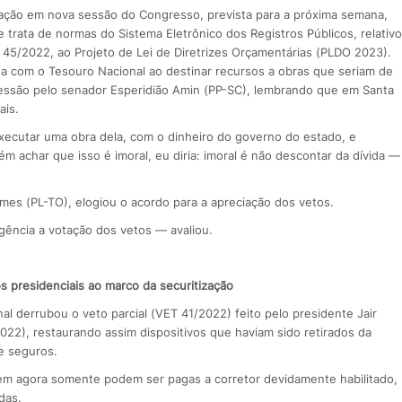
ação em nova sessão do Congresso, prevista para a próxima semana,
e trata de normas do Sistema Eletrônico dos Registros Públicos, relativo
al 45/2022, ao Projeto de Lei de Diretrizes Orçamentárias (PLDO 2023).
ida com o Tesouro Nacional ao destinar recursos a obras que seriam de
sessão pelo senador Esperidião Amin (PP-SC), lembrando que em Santa
ais.
ecutar uma obra dela, com o dinheiro do governo do estado, e
ém achar que isso é imoral, eu diria: imoral é não descontar da dívida —
es (PL-TO), elogiou o acordo para a apreciação dos vetos.
ência a votação dos vetos — avaliou.
s presidenciais ao marco da securitização
al derrubou o veto parcial (VET 41/2022) feito pelo presidente Jair
2022), restaurando assim dispositivos que haviam sido retirados da
e seguros.
em agora somente podem ser pagas a corretor devidamente habilitado,
das.