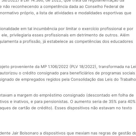
egue não reconhecendo a competência dada ao Conselho Federal de
normativo próprio, a lista de atividades e modalidades esportivas que
onalidade em tal incumbência por limitar o exercício profissional e por
e, privilegiaria esses profissionais em detrimento de outros. Além
regulamenta a profissão, já estabelece as competências dos educadores
ojeto proveniente da MP 1.106/2022 (PLV 18/2022), transformada na Le
autorizou o crédito consignado para beneficiários de programas sociais
signado de empregados regidos pela Consolidação das Leis do Trabalho
entavam a margem do empréstimo consignado (descontado em folha de
ativos e inativos, e para pensionistas. O aumento seria de 35% para 40%
ques de cartão de crédito). Esses dispositivos não estavam no texto
ente Jair Bolsonaro a dispositivos que mexiam nas regras de gestão d