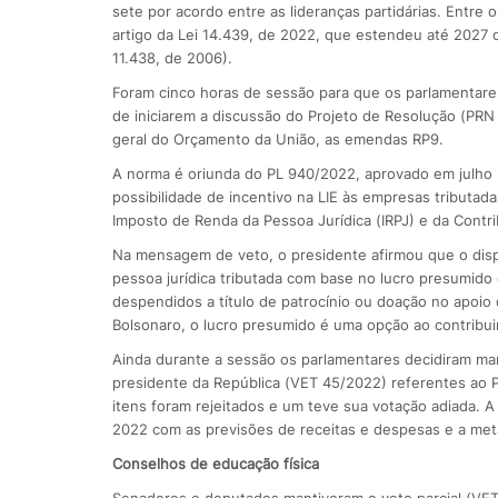
sete por acordo entre as lideranças partidárias. Entre
artigo da Lei 14.439, de 2022, que estendeu até 2027 os
11.438, de 2006).
Foram cinco horas de sessão para que os parlamentares 
de iniciarem a discussão do Projeto de Resolução (PRN 
geral do Orçamento da União, as emendas RP9.
A norma é oriunda do PL 940/2022, aprovado em julho p
possibilidade de incentivo na LIE às empresas tributad
Imposto de Renda da Pessoa Jurídica (IRPJ) e da Contri
Na mensagem de veto, o presidente afirmou que o dispo
pessoa jurídica tributada com base no lucro presumido 
despendidos a título de patrocínio ou doação no apoio 
Bolsonaro, o lucro presumido é uma opção ao contribui
Ainda durante a sessão os parlamentares decidiram man
presidente da República (VET 45/2022) referentes ao P
itens foram rejeitados e um teve sua votação adiada. 
2022 com as previsões de receitas e despesas e a meta
Conselhos de educação física
Senadores e deputados mantiveram o veto parcial (VET