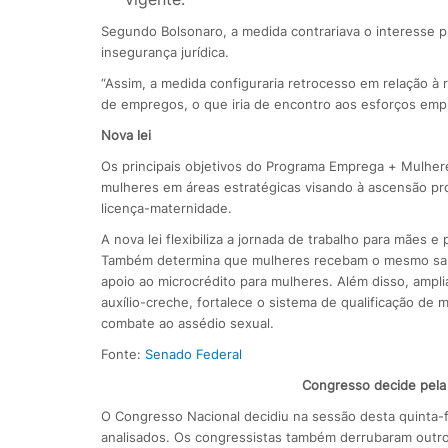
Segundo Bolsonaro, a medida contrariava o interesse pú
insegurança jurídica.
“Assim, a medida configuraria retrocesso em relação à
de empregos, o que iria de encontro aos esforços empre
Nova lei
Os principais objetivos do Programa Emprega + Mulheres 
mulheres em áreas estratégicas visando à ascensão prof
licença-maternidade.
A nova lei flexibiliza a jornada de trabalho para mães 
Também determina que mulheres recebam o mesmo sal
apoio ao microcrédito para mulheres. Além disso, amplia
auxílio-creche, fortalece o sistema de qualificação de
combate ao assédio sexual.
Fonte:
Senado Federal
Congresso decide pela 
O Congresso Nacional decidiu na sessão desta quinta-fe
analisados. Os congressistas também derrubaram outros 