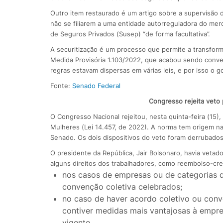
Outro item restaurado é um artigo sobre a supervisão 
não se filiarem a uma entidade autorreguladora do me
de Seguros Privados (Susep) “de forma facultativa”.
A securitização é um processo que permite a transforma
Medida Provisória 1.103/2022, que acabou sendo conver
regras estavam dispersas em várias leis, e por isso o g
Fonte:
Senado Federal
Congresso rejeita veto
O Congresso Nacional rejeitou, nesta quinta-feira (15),
Mulheres (Lei 14.457, de 2022). A norma tem origem na
Senado. Os dois dispositivos do veto foram derrubad
O presidente da República, Jair Bolsonaro, havia vetado
alguns direitos dos trabalhadores, como reembolso-cre
nos casos de empresas ou de categorias de
convenção coletiva celebrados;
no caso de haver acordo coletivo ou conve
contiver medidas mais vantajosas à empr
vigente.