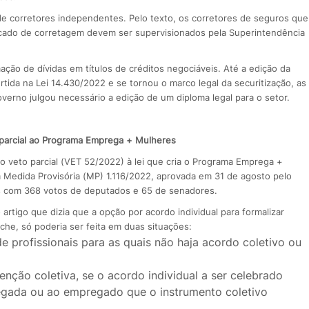
de corretores independentes. Pelo texto, os corretores de seguros que
rcado de corretagem devem ser supervisionados pela Superintendência
ção de dívidas em títulos de créditos negociáveis. Até a edição da
tida na Lei 14.430/2022 e se tornou o marco legal da securitização, as
overno julgou necessário a edição de um diploma legal para o setor.
 parcial ao Programa Emprega + Mulheres
 o veto parcial (VET 52/2022) à lei que cria o Programa Emprega +
 Medida Provisória (MP) 1.116/2022, aprovada em 31 de agosto pelo
os com 368 votos de deputados e 65 de senadores.
 artigo que dizia que a opção por acordo individual para formalizar
che, só poderia ser feita em duas situações:
 profissionais para as quais não haja acordo coletivo ou
nção coletiva, se o acordo individual a ser celebrado
egada ou ao empregado que o instrumento coletivo