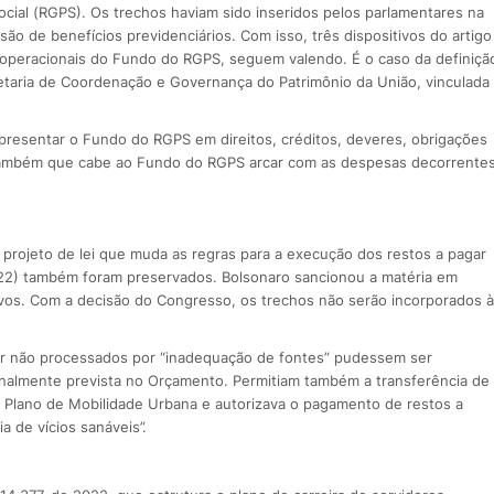
cial (RGPS). Os trechos haviam sido inseridos pelos parlamentares na
ão de benefícios previdenciários. Com isso, três dispositivos do artigo
 operacionais do Fundo do RGPS, seguem valendo. É o caso da definiçã
etaria de Coordenação e Governança do Patrimônio da União, vinculada
presentar o Fundo do RGPS em direitos, créditos, deveres, obrigações
 também que cabe ao Fundo do RGPS arcar com as despesas decorrente
projeto de lei que muda as regras para a execução dos restos a pagar
022) também foram preservados. Bolsonaro sancionou a matéria em
tivos. Com a decisão do Congresso, os trechos não serão incorporados à
ar não processados por “inadequação de fontes” pudessem ser
iginalmente prevista no Orçamento. Permitiam também a transferência de
o Plano de Mobilidade Urbana e autorizava o pagamento de restos a
 de vícios sanáveis”.