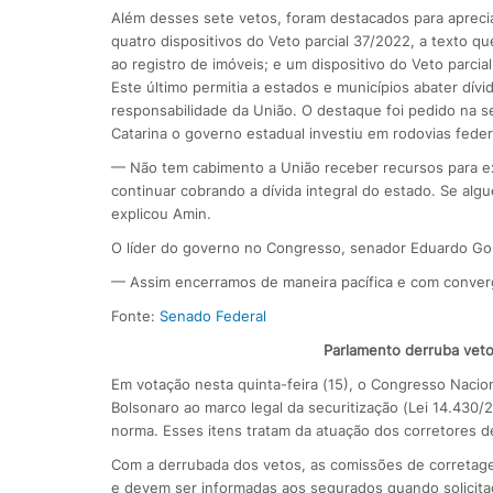
Além desses sete vetos, foram destacados para apreci
quatro dispositivos do Veto parcial 37/2022, a texto qu
ao registro de imóveis; e um dispositivo do Veto parci
Este último permitia a estados e municípios abater dív
responsabilidade da União. O destaque foi pedido na 
Catarina o governo estadual investiu em rodovias feder
— Não tem cabimento a União receber recursos para ex
continuar cobrando a dívida integral do estado. Se algu
explicou Amin.
O líder do governo no Congresso, senador Eduardo Gom
— Assim encerramos de maneira pacífica e com converg
Fonte:
Senado Federal
Parlamento derruba veto
Em votação nesta quinta-feira (15), o Congresso Nacion
Bolsonaro ao marco legal da securitização (Lei 14.430/
norma. Esses itens tratam da atuação dos corretores d
Com a derrubada dos vetos, as comissões de corretag
e devem ser informadas aos segurados quando solicita