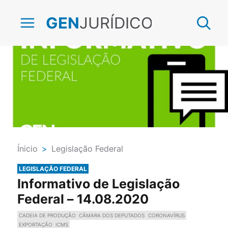
JURÍDICO
GEN
Ínicio
>
Legislação Federal
LEGISLAÇÃO FEDERAL
Informativo de Legislação
Federal – 14.08.2020
CADEIA DE PRODUÇÃO
CÂMARA DOS DEPUTADOS
CORONAVÍRUS
EXPORTAÇÃO
ICMS