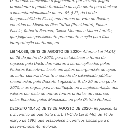
O Tribunal, concluindo o julgamento, por maioria, julgou
procedente o pedido formulado na ação direta para declarar
a inconstitucionalidade do art. 9º, § 3º, da Lei de
Responsabilidade Fiscal, nos termos do voto do Relator,
vencidos os Ministros Dias Toffoli (Presidente), Edson
Fachin, Roberto Barroso, Gilmar Mendes e Marco Aurélio,
que julgavam parcialmente procedente a ação para fixar
interpretação conforme, no
LEI 14.036, DE 13 DE AGOSTO DE 2020
–
Altera a Lei 14.017,
de 29 de junho de 2020, para estabelecer a forma de
repasse pela União dos valores a serem aplicados pelos
Poderes Executivos locais em ações emergenciais de apoio
ao setor cultural durante o estado de calamidade pública
reconhecido pelo Decreto Legislativo 6, de 20 de março de
2020, e as regras para a restituição ou a suplementação dos
valores por meio de outras fontes próprias de recursos
pelos Estados, pelos Municípios ou pelo Distrito Federal.
DECRETO 10.457, DE 13 DE AGOSTO DE 2020
–
Regulamenta
o incentivo de que trata o art. 11-C da Lei 9.440, de 14 de
março de 1997, que estabelece incentivos fiscais para o
desenvolvimento regional.