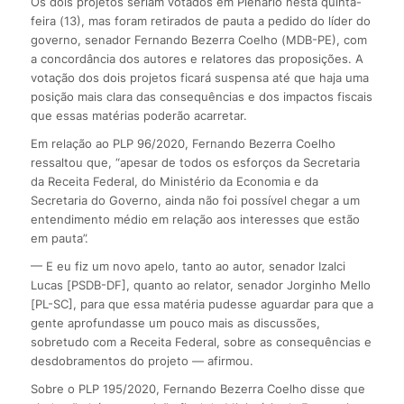
Os dois projetos seriam votados em Plenário nesta quinta-
feira (13), mas foram retirados de pauta a pedido do líder do
governo, senador Fernando Bezerra Coelho (MDB-PE), com
a concordância dos autores e relatores das proposições. A
votação dos dois projetos ficará suspensa até que haja uma
posição mais clara das consequências e dos impactos fiscais
que essas matérias poderão acarretar.
Em relação ao PLP 96/2020, Fernando Bezerra Coelho
ressaltou que, “apesar de todos os esforços da Secretaria
da Receita Federal, do Ministério da Economia e da
Secretaria do Governo, ainda não foi possível chegar a um
entendimento médio em relação aos interesses que estão
em pauta”.
— E eu fiz um novo apelo, tanto ao autor, senador Izalci
Lucas [PSDB-DF], quanto ao relator, senador Jorginho Mello
[PL-SC], para que essa matéria pudesse aguardar para que a
gente aprofundasse um pouco mais as discussões,
sobretudo com a Receita Federal, sobre as consequências e
desdobramentos do projeto — afirmou.
Sobre o PLP 195/2020, Fernando Bezerra Coelho disse que