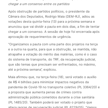
chegar a um consenso entre os partidos
Após obstrução de partidos políticos, o presidente da
Câmara dos Deputados, Rodrigo Maia (DEM-RJ), adiou as
votações desta quinta-feira (13) para a próxima semana e
anunciou que vai dividir a pauta em dois dias, a fim de tentar
chegar a um consenso. A sessão de hoje foi encerrada após
aprovação de requerimentos de urgência.
“Organizamos a pauta com uma parte dos projetos na terça
e a outra na quarta, para que a obstrução, se mantida, não
atrapalhe a votação do mérito das matérias, como é o caso
do sistema de transporte, do TRF, da recuperação judicial,
que são temas que precisam ser enfrentados, no máximo,
até a próxima semana”, explicou.
Maia afirmou que, na terça-feira (18), será votado o auxílio
de R$ 4 bilhões para minimizar impactos negativos da
pandemia de Covid-19 no transporte coletivo (PL 3364/20) e
a proposta que aumenta penas de crimes contra
administração pública cometidos durante a crise sanitária
(PL 1485/20). Também poderá ser votado o projeto que
altera regras de recuperação judicial (PL 6229/05). “Vamos