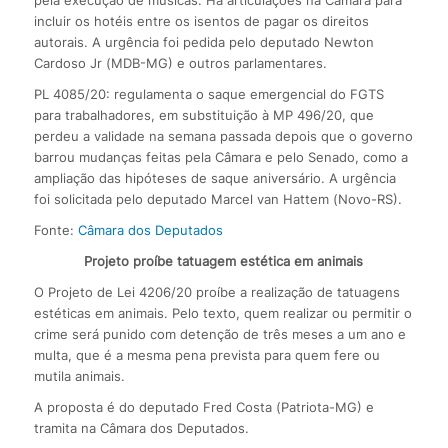
pela execução de músicas. Há articulações na Câmara para
incluir os hotéis entre os isentos de pagar os direitos
autorais. A urgência foi pedida pelo deputado Newton
Cardoso Jr (MDB-MG) e outros parlamentares.
PL 4085/20: regulamenta o saque emergencial do FGTS
para trabalhadores, em substituição à MP 496/20, que
perdeu a validade na semana passada depois que o governo
barrou mudanças feitas pela Câmara e pelo Senado, como a
ampliação das hipóteses de saque aniversário. A urgência
foi solicitada pelo deputado Marcel van Hattem (Novo-RS).
Fonte:
Câmara dos Deputados
Projeto proíbe tatuagem estética em animais
O Projeto de Lei 4206/20 proíbe a realização de tatuagens
estéticas em animais. Pelo texto, quem realizar ou permitir o
crime será punido com detenção de três meses a um ano e
multa, que é a mesma pena prevista para quem fere ou
mutila animais.
A proposta é do deputado Fred Costa (Patriota-MG) e
tramita na Câmara dos Deputados.