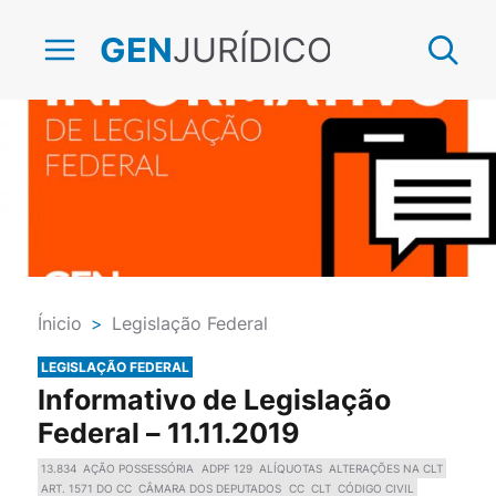
JURÍDICO
GEN
Ínicio
>
Legislação Federal
LEGISLAÇÃO FEDERAL
Informativo de Legislação
Federal – 11.11.2019
13.834
AÇÃO POSSESSÓRIA
ADPF 129
ALÍQUOTAS
ALTERAÇÕES NA CLT
ART. 1571 DO CC
CÂMARA DOS DEPUTADOS
CC
CLT
CÓDIGO CIVIL