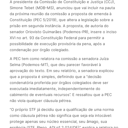
A presidente da Comissão de Constituição e Justiça (CCJ),
Simone Tebet (MDB-MS), anunciou que vai incluir na pauta
da próxima reunião da comissão a proposta de emenda à
Constituição (PEC 5/2019), que altera a legislação sobre a
prisão em segunda instância. A proposta, de autoria do
senador Oriovisto Guimarães (Podemos-PR), insere o inciso
XVI no art. 93 da Constituição Federal para permitir a
possibilidade de execução provisória da pena, após a
condenação por órgão colegiado.
A PEC tem como relatora na comissão a senadora Juíza
Selma (Podemos-MT), que deu parecer favorável à
aprovação do texto. Em seu relatório, a senadora explicou
que a proposta é simples, definindo que a “decisão
condenatória proferida por órgãos colegiados deve ser
executada imediatamente, independentemente do
cabimento de eventuais recursos”. E ressaltou que a PEC
não viola qualquer cláusula pétrea.
“O próprio STF já decidiu que a qualificação de uma norma
como cláusula pétrea não significa que seja ela intocável:
protege apenas seu núcleo essencial, seu âmago, sua
essência (STF, Pleno, ADI nº 2.024/DF)”, explica a relatora no