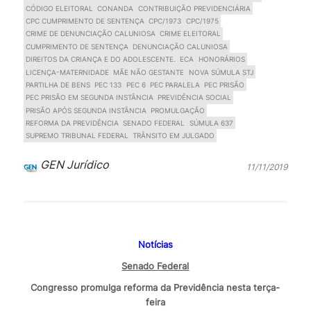
CÓDIGO ELEITORAL
CONANDA
CONTRIBUIÇÃO PREVIDENCIÁRIA
CPC CUMPRIMENTO DE SENTENÇA
CPC/1973
CPC/1975
CRIME DE DENUNCIAÇÃO CALUNIOSA
CRIME ELEITORAL
CUMPRIMENTO DE SENTENÇA
DENUNCIAÇÃO CALUNIOSA
DIREITOS DA CRIANÇA E DO ADOLESCENTE.
ECA
HONORÁRIOS
LICENÇA-MATERNIDADE
MÃE NÃO GESTANTE
NOVA SÚMULA STJ
PARTILHA DE BENS
PEC 133
PEC 6
PEC PARALELA
PEC PRISÃO
PEC PRISÃO EM SEGUNDA INSTÂNCIA
PREVIDÊNCIA SOCIAL
PRISÃO APÓS SEGUNDA INSTÂNCIA
PROMULGAÇÃO
REFORMA DA PREVIDÊNCIA
SENADO FEDERAL
SÚMULA 637
SUPREMO TRIBUNAL FEDERAL
TRÂNSITO EM JULGADO
GEN Jurídico
11/11/2019
Notícias
Senado Federal
Congresso promulga reforma da Previdência nesta terça-
feira