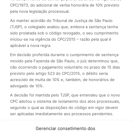
CPC/1973, do adicional de verba honorária de 10% previsto
pela nova legislação processual.
Ao manter acórdão do Tribunal de Justiça de São Paulo
(TJSP), o colegiado avaliou que, embora a sentença tenha
sido prolatada sob o código revogado, o seu cumprimento
iniciou-se na vigência do CPC/2015 – razão pela qual é
aplicável a nova regra.
Em decisão proferida durante o cumprimento de sentença
movido pela Fazenda de São Paulo, o juiz determinou que,
não ocorrendo o pagamento voluntário no prazo de 15 dias
previsto pelo artigo 523 do CPC/2015, o débito seria
acrescido de multa de 10% e, também, de honorários de
advogado de 10%.
A decisão foi mantida pelo TJSP, que entendeu que o novo
CPC adotou o sistema de isolamento dos atos processuais,
segundo o qual as disposições do código em vigor devem
ser aplicadas imediatamente aos processos pendentes.
Por meio de recurso especial, a parte executada alegou que
Gerenciar consetimento dos
o acórdão do TJSP reconheceu textualmente que a