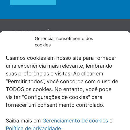
JURÍDICO
GEN
Gerenciar consetimento dos
De maneira independente, os autores e
cookies
colaboradores do GEN Jurídico, renomados
juristas e doutrinadores nacionais, se posicionam
Usamos cookies em nosso site para fornecer
diante de questões relevantes do cotidiano e
uma experiência mais relevante, lembrando
universo jurídico.
suas preferências e visitas. Ao clicar em
“Permitir todos”, você concorda com o uso de
TODOS os cookies. No entanto, você pode
visitar "Configurações de cookies" para
ÁREAS DE INTERESSE
fornecer um consentimento controlado.
SAIBA MAIS
Saiba mais em
Gerenciamento de cookies
e
SIGA
Política de privacidade