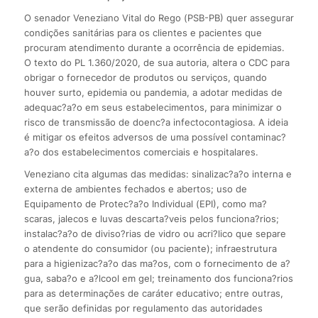
O senador Veneziano Vital do Rego (PSB-PB) quer assegurar
condições sanitárias para os clientes e pacientes que
procuram atendimento durante a ocorrência de epidemias.
O texto do PL 1.360/2020, de sua autoria, altera o CDC para
obrigar o fornecedor de produtos ou serviços, quando
houver surto, epidemia ou pandemia, a adotar medidas de
adequac?a?o em seus estabelecimentos, para minimizar o
risco de transmissão de doenc?a infectocontagiosa. A ideia
é mitigar os efeitos adversos de uma possível contaminac?
a?o dos estabelecimentos comerciais e hospitalares.
Veneziano cita algumas das medidas: sinalizac?a?o interna e
externa de ambientes fechados e abertos; uso de
Equipamento de Protec?a?o Individual (EPI), como ma?
scaras, jalecos e luvas descarta?veis pelos funciona?rios;
instalac?a?o de diviso?rias de vidro ou acri?lico que separe
o atendente do consumidor (ou paciente); infraestrutura
para a higienizac?a?o das ma?os, com o fornecimento de a?
gua, saba?o e a?lcool em gel; treinamento dos funciona?rios
para as determinações de caráter educativo; entre outras,
que serão definidas por regulamento das autoridades