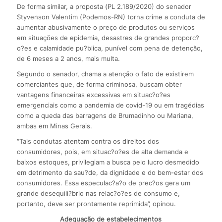
De forma similar, a proposta (PL 2.189/2020) do senador
Styvenson Valentim (Podemos-RN) torna crime a conduta de
aumentar abusivamente o preço de produtos ou serviços
em situações de epidemia, desastres de grandes proporc?
o?es e calamidade pu?blica, punível com pena de detenção,
de 6 meses a 2 anos, mais multa.
Segundo o senador, chama a atenção o fato de existirem
comerciantes que, de forma criminosa, buscam obter
vantagens financeiras excessivas em situac?o?es
emergenciais como a pandemia de covid-19 ou em tragédias
como a queda das barragens de Brumadinho ou Mariana,
ambas em Minas Gerais.
“Tais condutas atentam contra os direitos dos
consumidores, pois, em situac?o?es de alta demanda e
baixos estoques, privilegiam a busca pelo lucro desmedido
em detrimento da sau?de, da dignidade e do bem-estar dos
consumidores. Essa especulac?a?o de prec?os gera um
grande desequili?brio nas relac?o?es de consumo e,
portanto, deve ser prontamente reprimida”, opinou.
Adequação de estabelecimentos