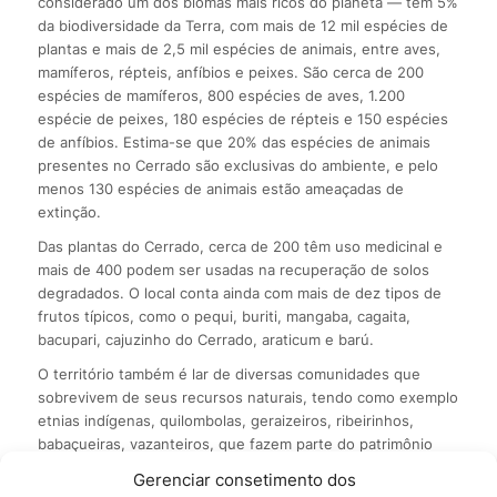
considerado um dos biomas mais ricos do planeta — tem 5%
da biodiversidade da Terra, com mais de 12 mil espécies de
plantas e mais de 2,5 mil espécies de animais, entre aves,
mamíferos, répteis, anfíbios e peixes. São cerca de 200
espécies de mamíferos, 800 espécies de aves, 1.200
espécie de peixes, 180 espécies de répteis e 150 espécies
de anfíbios. Estima-se que 20% das espécies de animais
presentes no Cerrado são exclusivas do ambiente, e pelo
menos 130 espécies de animais estão ameaçadas de
extinção.
Das plantas do Cerrado, cerca de 200 têm uso medicinal e
mais de 400 podem ser usadas na recuperação de solos
degradados. O local conta ainda com mais de dez tipos de
frutos típicos, como o pequi, buriti, mangaba, cagaita,
bacupari, cajuzinho do Cerrado, araticum e barú.
O território também é lar de diversas comunidades que
sobrevivem de seus recursos naturais, tendo como exemplo
etnias indígenas, quilombolas, geraizeiros, ribeirinhos,
babaçueiras, vazanteiros, que fazem parte do patrimônio
histórico e cultural brasileiro.
Gerenciar consetimento dos