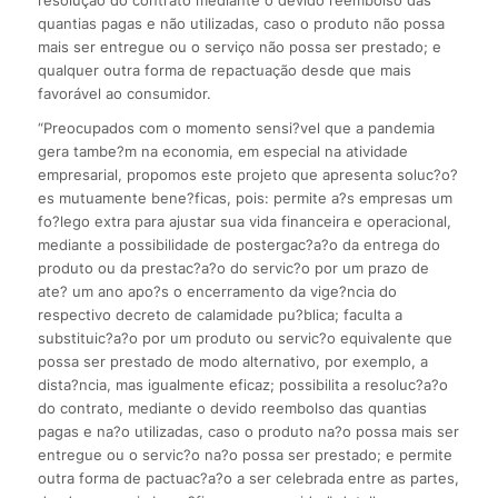
quantias pagas e não utilizadas, caso o produto não possa
mais ser entregue ou o serviço não possa ser prestado; e
qualquer outra forma de repactuação desde que mais
favorável ao consumidor.
“Preocupados com o momento sensi?vel que a pandemia
gera tambe?m na economia, em especial na atividade
empresarial, propomos este projeto que apresenta soluc?o?
es mutuamente bene?ficas, pois: permite a?s empresas um
fo?lego extra para ajustar sua vida financeira e operacional,
mediante a possibilidade de postergac?a?o da entrega do
produto ou da prestac?a?o do servic?o por um prazo de
ate? um ano apo?s o encerramento da vige?ncia do
respectivo decreto de calamidade pu?blica; faculta a
substituic?a?o por um produto ou servic?o equivalente que
possa ser prestado de modo alternativo, por exemplo, a
dista?ncia, mas igualmente eficaz; possibilita a resoluc?a?o
do contrato, mediante o devido reembolso das quantias
pagas e na?o utilizadas, caso o produto na?o possa mais ser
entregue ou o servic?o na?o possa ser prestado; e permite
outra forma de pactuac?a?o a ser celebrada entre as partes,