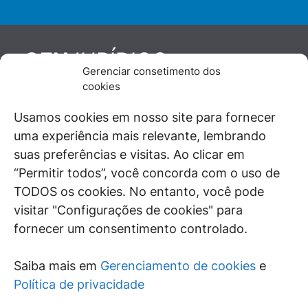
JURÍDICO
GEN
Gerenciar consetimento dos
De maneira independente, os autores e
cookies
colaboradores do GEN Jurídico, renomados
juristas e doutrinadores nacionais, se posicionam
Usamos cookies em nosso site para fornecer
diante de questões relevantes do cotidiano e
uma experiência mais relevante, lembrando
universo jurídico.
suas preferências e visitas. Ao clicar em
“Permitir todos”, você concorda com o uso de
TODOS os cookies. No entanto, você pode
visitar "Configurações de cookies" para
ÁREAS DE INTERESSE
fornecer um consentimento controlado.
SAIBA MAIS
Saiba mais em
Gerenciamento de cookies
e
SIGA
Política de privacidade