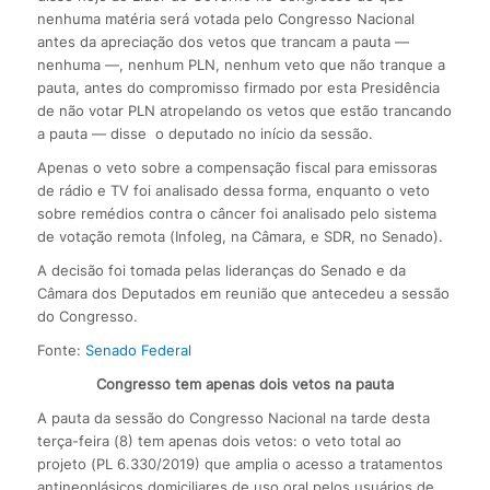
nenhuma matéria será votada pelo Congresso Nacional
antes da apreciação dos vetos que trancam a pauta —
nenhuma —, nenhum PLN, nenhum veto que não tranque a
pauta, antes do compromisso firmado por esta Presidência
de não votar PLN atropelando os vetos que estão trancando
a pauta — disse o deputado no início da sessão.
Apenas o veto sobre a compensação fiscal para emissoras
de rádio e TV foi analisado dessa forma, enquanto o veto
sobre remédios contra o câncer foi analisado pelo sistema
de votação remota (Infoleg, na Câmara, e SDR, no Senado).
A decisão foi tomada pelas lideranças do Senado e da
Câmara dos Deputados em reunião que antecedeu a sessão
do Congresso.
Fonte:
Senado Federal
Congresso tem apenas dois vetos na pauta
A pauta da sessão do Congresso Nacional na tarde desta
terça-feira (8) tem apenas dois vetos: o veto total ao
projeto (PL 6.330/2019) que amplia o acesso a tratamentos
antineoplásicos domiciliares de uso oral pelos usuários de