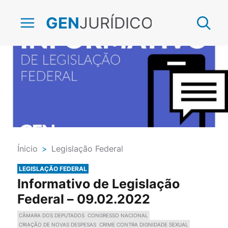
JURÍDICO
GEN
Ínicio
>
Legislação Federal
LEGISLAÇÃO FEDERAL
Informativo de Legislação
Federal – 09.02.2022
CÂMARA DOS DEPUTADOS
CONGRESSO NACIONAL
CRIAÇÃO DE NOVAS DESPESAS
CRIME CONTRA DIGNIDADE SEXUAL