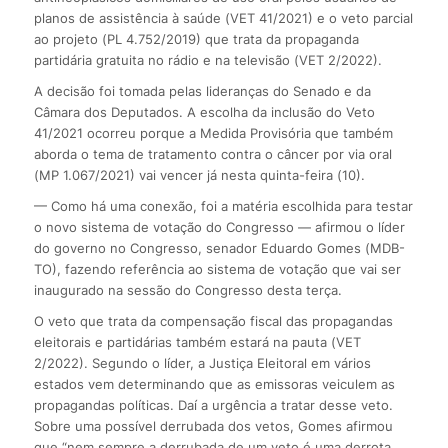
planos de assistência à saúde (VET 41/2021) e o veto parcial
ao projeto (PL 4.752/2019) que trata da propaganda
partidária gratuita no rádio e na televisão (VET 2/2022).
A decisão foi tomada pelas lideranças do Senado e da
Câmara dos Deputados. A escolha da inclusão do Veto
41/2021 ocorreu porque a Medida Provisória que também
aborda o tema de tratamento contra o câncer por via oral
(MP 1.067/2021) vai vencer já nesta quinta-feira (10).
— Como há uma conexão, foi a matéria escolhida para testar
o novo sistema de votação do Congresso — afirmou o líder
do governo no Congresso, senador Eduardo Gomes (MDB-
TO), fazendo referência ao sistema de votação que vai ser
inaugurado na sessão do Congresso desta terça.
O veto que trata da compensação fiscal das propagandas
eleitorais e partidárias também estará na pauta (VET
2/2022). Segundo o líder, a Justiça Eleitoral em vários
estados vem determinando que as emissoras veiculem as
propagandas políticas. Daí a urgência a tratar desse veto.
Sobre uma possível derrubada dos vetos, Gomes afirmou
que “nem sempre a derrubada de um veto é uma derrota