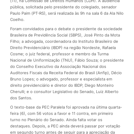
(11), na Comissão de Direitos Humanos (CDH). A audiência
pública, solicitada pelo presidente do colegiado, senador
Paulo Paim (PT-RS), será realizada às 9h na sala 6 da Ala Nilo
Coelho.
Foram convidados para o debate o presidente da sociedade
Brasileira de Previdência Social (SBPS), José Pinto da Mota
Filho; a advogada, coordenadora do Instituto Brasileiro de
Direito Previdenciário (IBDP) na região Nordeste, Rafaela
Cosme; o juiz federal, professor e membro da Turma
Nacional de Uniformização (TNU), Fábio Souza; o presidente
do Conselho Executivo da Associação Nacional dos
Auditores Fiscais da Receita Federal do Brasil (Anfip), Décio
Bruno Lopes; o advogado, professor e especialista em
direito previdenciário e diretor do IBDP, Diego Monteiro
Cherulli; e o consultor Legislativo do Senado, Luiz Alberto
dos Santos.
O texto-base da PEC Paralela foi aprovada na última quarta-
feira (6), com 56 votos a favor e 11 contra, em primeiro
turno no Plenário do Senado. Ainda falta votar os
destaques. Depois, a PEC ainda deverá passar por votação
em segundo turno antes de seguir para a apreciação da