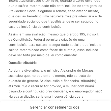
Inconstitucionalidade (ADI) 1946, quando a Corte entendeu
que o salário-maternidade não está incluído no teto geral da
Previdência Social. Segundo o relator, esse entendimento,
que deu ao benefício uma natureza mais previdenciária e de
seguridade social do que trabalhista, deve ser seguido no
caso da incidência da contribuição.
Assim, em sua avaliação, mesmo que o artigo 195, inciso II,
da Constituição Federal permita a criação de uma
contribuição para custear a seguridade social e que inclua o
salário-maternidade como fonte de custeio, essa inclusão
deve ser feita por meio de lei complementar.
Questão tributária
Ao abrir a divergência, o ministro Alexandre de Moraes
assinalou que, no seu entendimento, não se trata de
questão de gênero. “A discussão é financeira, tributária”,
afirmou. “Se o recurso for provido, a mulher continuará
pagando a contribuição previdenciária, e o empregador não”.
Na sua avaliação, seria uma incongruência que a
contribuição patronal incidisse sobre base econômica mais
restrita do que a aplicada às empregadas, especialmente se
Gerenciar consetimento dos