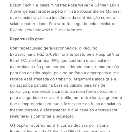
Edson Fachin e pelas ministras Rosa Weber e Cármen Lúcia.
A divergência foi aberta pelo ministro Alexandre de Moraes,
que considera válida a incidência da contribuição sobre o
salário-maternidade. Seu voto foi seguido pelos ministros
Ricardo Lewandowski e Gilmar Mendes.
Repercussão geral
Com repercussão geral reconhecida, o Recurso
Extraordinário (RE) 576967 foi interposto pelo Hospital Vita
Batel S/A, de Curitiba (PR), que sustenta que o salário-
maternidade não pode ser considerado como remuneração
para fins de tributação, pois no período a empregada que o
recebe está afastada do trabalho. Argumenta ainda que a
utilização da parcela na base de cálculo para fins de
cobrança previdenciária caracteriza nova fonte de custeio
para a seguridade social. A União, por outro lado, argumenta
que a empregada continua a fazer parte da folha de salários
mesmo durante o afastamento e que cabe ao empregador
remunerá-la conforme a legislação.
O hospital recorreu ao STF contra decisão do Tribunal
Regional Federal da 4ª Região (TRF-4), que manteve a