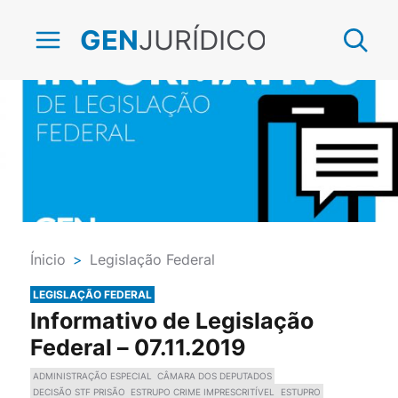
JURÍDICO
GEN
Ínicio
>
Legislação Federal
LEGISLAÇÃO FEDERAL
Informativo de Legislação
Federal – 07.11.2019
ADMINISTRAÇÃO ESPECIAL
CÂMARA DOS DEPUTADOS
DECISÃO STF PRISÃO
ESTRUPO CRIME IMPRESCRITÍVEL
ESTUPRO