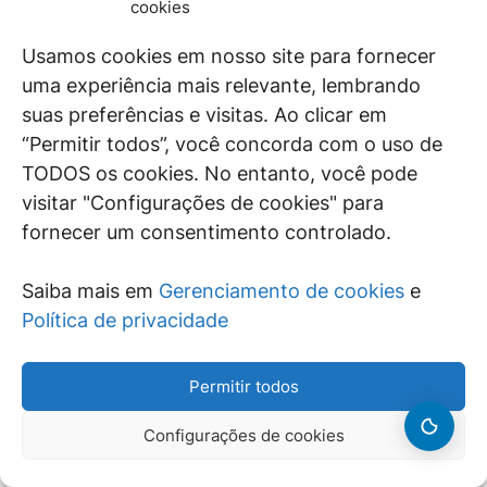
cookies
divulgar o resultado das contestações. É preciso que ele
republique os índices definitivos, incorporando as eventuais
mudanças, dando mais transparência ao processo.
Usamos cookies em nosso site para fornecer
uma experiência mais relevante, lembrando
Tramitação
suas preferências e visitas. Ao clicar em
O projeto será analisado agora pela Comissão de
“Permitir todos”, você concorda com o uso de
Constituição e Justiça e de Cidadania (CCJ). Depois seguirá
para o Plenário da Câmara.
TODOS os cookies. No entanto, você pode
Fonte: Câmara dos Deputados
visitar "Configurações de cookies" para
fornecer um consentimento controlado.
Supremo Tribunal Federal
Plenário retoma nesta quinta-feira (7) julgamento de ações
Saiba mais em
Gerenciamento de cookies
e
sobre prisão em segunda instância
Política de privacidade
Com placar de quatro votos a favor e três contra prisão
após condenação em segunda instância, o Supremo Tribunal
Federal (STF) prossegue na tarde de hoje (7) com o
Permitir todos
julgamento das Ações Declaratórias de Constitucionalidade
(ADC) 43, 44 e 54, nas quais se discute a possibilidade de
Configurações de cookies
início do cumprimento da pena antes de serem esgotadas
todas as possibilidades de recurso (trânsito em julgado).