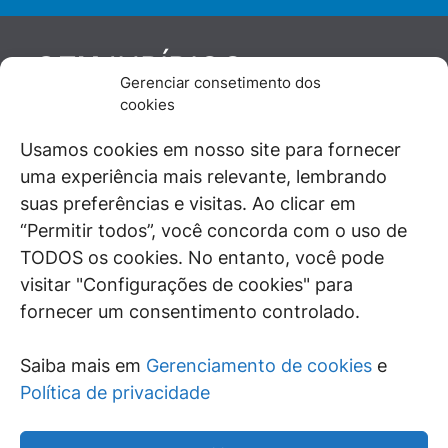
JURÍDICO
GEN
Gerenciar consetimento dos
De maneira independente, os autores e
cookies
colaboradores do GEN Jurídico, renomados
juristas e doutrinadores nacionais, se posicionam
Usamos cookies em nosso site para fornecer
diante de questões relevantes do cotidiano e
uma experiência mais relevante, lembrando
universo jurídico.
suas preferências e visitas. Ao clicar em
“Permitir todos”, você concorda com o uso de
TODOS os cookies. No entanto, você pode
visitar "Configurações de cookies" para
ÁREAS DE INTERESSE
fornecer um consentimento controlado.
SAIBA MAIS
Saiba mais em
Gerenciamento de cookies
e
SIGA
Política de privacidade