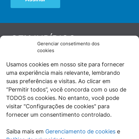
JURÍDICO
GEN
Gerenciar consetimento dos
De maneira independente, os autores e
cookies
colaboradores do GEN Jurídico, renomados
juristas e doutrinadores nacionais, se posicionam
Usamos cookies em nosso site para fornecer
diante de questões relevantes do cotidiano e
uma experiência mais relevante, lembrando
universo jurídico.
suas preferências e visitas. Ao clicar em
“Permitir todos”, você concorda com o uso de
TODOS os cookies. No entanto, você pode
visitar "Configurações de cookies" para
ÁREAS DE INTERESSE
fornecer um consentimento controlado.
SAIBA MAIS
Saiba mais em
Gerenciamento de cookies
e
SIGA