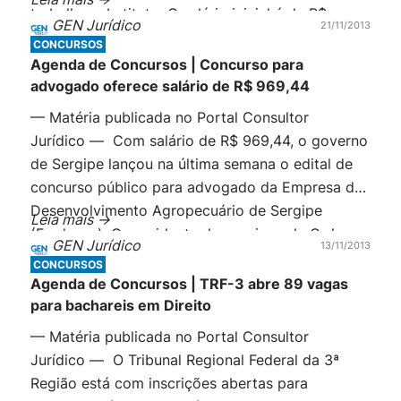
trabalho substituto. O salário inicial é de R$
GEN Jurídico
21/11/2013
21.766,15 e os aprovados irão trabalhar na área
CONCURSOS
de jurisdição do tribunal, que […]
Agenda de Concursos | Concurso para
advogado oferece salário de R$ 969,44
— Matéria publicada no Portal Consultor
Jurídico — Com salário de R$ 969,44, o governo
de Sergipe lançou na última semana o edital de
concurso público para advogado da Empresa de
Desenvolvimento Agropecuário de Sergipe
Leia mais ->
(Emdagro). O presidente da secciona da Ordem
GEN Jurídico
13/11/2013
dos Advogados do Brasil no estado Carlos
CONCURSOS
Augusto Monteiro Nascimento, reclama: “o valor
Agenda de Concursos | TRF-3 abre 89 vagas
irrisório é um […]
para bachareis em Direito
— Matéria publicada no Portal Consultor
Jurídico — O Tribunal Regional Federal da 3ª
Região está com inscrições abertas para