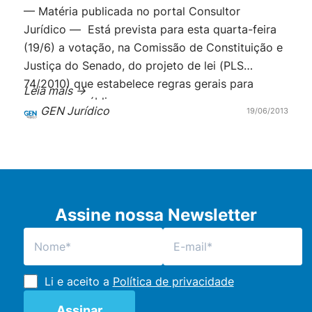
— Matéria publicada no portal Consultor
Jurídico — Está prevista para esta quarta-feira
(19/6) a votação, na Comissão de Constituição e
Justiça do Senado, do projeto de lei (PLS
74/2010) que estabelece regras gerais para
Leia mais ->
concursos públicos para cargos e empregos
GEN Jurídico
19/06/2013
públicos no âmbito da União, dos estados, dos
municípios e do Distrito Federal. A votação do
projeto […]
Assine nossa Newsletter
Li e aceito a
Política de privacidade