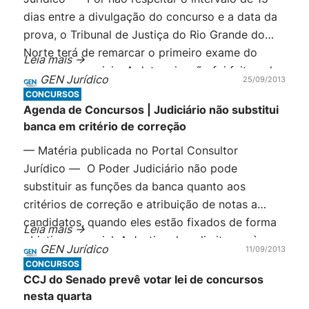
dias entre a divulgação do concurso e a data da
prova, o Tribunal de Justiça do Rio Grande do
Norte terá de remarcar o primeiro exame do
Leia mais ->
concurso para juiz. A determinação foi feita pelo
GEN Jurídico
25/09/2013
Conselho nacional de Justiça, pois o intervalo
CONCURSOS
mínimo […]
Agenda de Concursos | Judiciário não substitui
banca em critério de correção
— Matéria publicada no Portal Consultor
Jurídico — O Poder Judiciário não pode
substituir as funções da banca quanto aos
critérios de correção e atribuição de notas a
candidatos, quando eles estão fixados de forma
Leia mais ->
objetiva e parcial. A Justiça deve limitar-se à
GEN Jurídico
11/09/2013
verificação dos quesitos relativos à legalidade do
CONCURSOS
edital e dos atos da comissão responsável pelo
CCJ do Senado prevê votar lei de concursos
[…]
nesta quarta