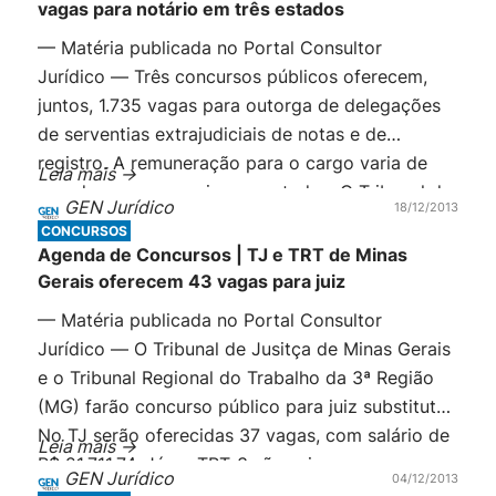
vagas para notário em três estados
— Matéria publicada no Portal Consultor
Jurídico — Três concursos públicos oferecem,
juntos, 1.735 vagas para outorga de delegações
de serventias extrajudiciais de notas e de
registro. A remuneração para o cargo varia de
Leia mais ->
acordo com os serviços prestados. O Tribunal de
GEN Jurídico
18/12/2013
Justiça da Bahia é o que oferece o maior número
CONCURSOS
de vagas: 1.383. Para este concurso, […]
Agenda de Concursos | TJ e TRT de Minas
Gerais oferecem 43 vagas para juiz
— Matéria publicada no Portal Consultor
Jurídico — O Tribunal de Jusitça de Minas Gerais
e o Tribunal Regional do Trabalho da 3ª Região
(MG) farão concurso público para juiz substituto.
No TJ serão oferecidas 37 vagas, com salário de
Leia mais ->
R$ 21.711,74. Já no TRT-3 são seis vagas com
GEN Jurídico
04/12/2013
salário incial de R$ 22.854,47. Em ambos é