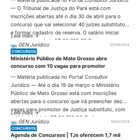
— O Tribunal de Justiça do Pará está com
inscrições abertas até o dia 30 de abril para o
concurso que vai selecionar 40 juízes substitutos
e formar cadastro de reserva. O salário inicial
Leia mais ->
para o cargo é de R$ 20.705,07. Para se
GEN Jurídico
02/04/2014
inscrever, é preciso ser bacharel […]
CONCURSOS
Ministério Público de Mato Grosso abre
concurso com 10 vagas para promotor
— Matéria publicada no Portal Consultor
Jurídico — Até o dia 19 de março o Ministério
Público de Mato Grosso está com inscrições
abertas para o concurso que irá preencher dez
vagas para promotor de Justiça substituto, com
Leia mais ->
salário inicial de R$ 20.759,86. Podem se
GEN Jurídico
19/02/2014
inscrever bacharéis em Direito com no mínimo
CONCURSOS
três anos de atividade jurídica. As […]
Agenda de Concursos | TJs oferecem 1,7 mil