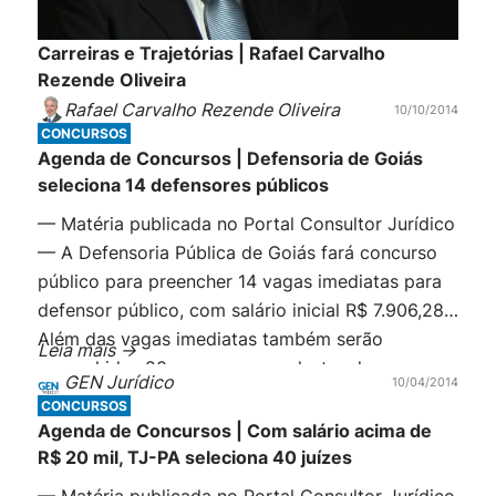
Carreiras e Trajetórias | Rafael Carvalho
Rezende Oliveira
Rafael Carvalho Rezende Oliveira
10/10/2014
CONCURSOS
Agenda de Concursos | Defensoria de Goiás
seleciona 14 defensores públicos
— Matéria publicada no Portal Consultor Jurídico
— A Defensoria Pública de Goiás fará concurso
público para preencher 14 vagas imediatas para
defensor público, com salário inicial R$ 7.906,28.
Além das vagas imediatas também serão
Leia mais ->
preenchidas 20 vagas para cadastro de reserva.
GEN Jurídico
10/04/2014
Para concorrer é necessário ser bacharel em
CONCURSOS
Direito e ter registro na Ordem […]
Agenda de Concursos | Com salário acima de
R$ 20 mil, TJ-PA seleciona 40 juízes
— Matéria publicada no Portal Consultor Jurídico