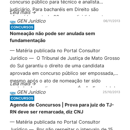
concurso público para técnico e analista
judiciário. Para bacharéis em Direito são
Leia mais ->
oferecidas ao todo 89 vagas divididas entre
GEN Jurídico
06/11/2013
Analista Judiciário — Área Judiciária e Oficial de
CONCURSOS
Justiça Avaliador Federal. As vagas são
Nomeação não pode ser anulada sem
distribuídas em São Paulo e […]
fundamentação
— Matéria publicada no Portal Consultor
Jurídico — O Tribunal de Justiça de Mato Grosso
do Sul garantiu o direito de uma candidata
aprovada em concurso público ser empossada,
mesmo após o ato de nomeação ter sido
Leia mais ->
anulado. Ao analisar o caso, o Órgão Especial do
GEN Jurídico
25/10/2013
TJ-MS entendeu, por unanimidade, que não
CONCURSOS
houve fundamentação no ato que anulou […]
Agenda de Concursos | Prova para juiz do TJ-
RN deve ser remarcada, diz CNJ
— Matéria publicada no Portal Consultor
Jurídico — Por não respeitar o intervalo de 15