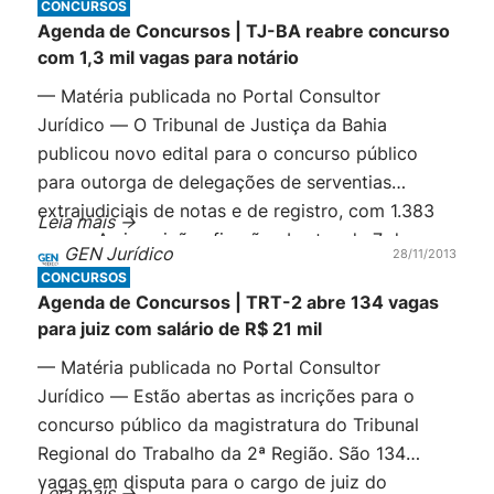
CONCURSOS
necessário […]
Agenda de Concursos | TJ-BA reabre concurso
com 1,3 mil vagas para notário
— Matéria publicada no Portal Consultor
Jurídico — O Tribunal de Justiça da Bahia
publicou novo edital para o concurso público
para outorga de delegações de serventias
extrajudiciais de notas e de registro, com 1.383
Leia mais ->
vagas. As inscrições ficarão abertas de 7 de
GEN Jurídico
28/11/2013
janeiro a 5 de fevereiro de 2014. A taxa é de R$
CONCURSOS
200. A remuneração […]
Agenda de Concursos | TRT-2 abre 134 vagas
para juiz com salário de R$ 21 mil
— Matéria publicada no Portal Consultor
Jurídico — Estão abertas as incrições para o
concurso público da magistratura do Tribunal
Regional do Trabalho da 2ª Região. São 134
vagas em disputa para o cargo de juiz do
Leia mais ->