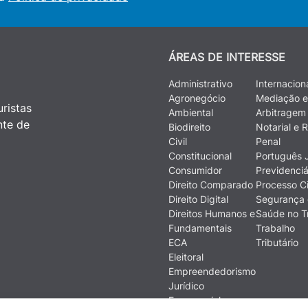
ÁREAS DE INTERESSE
Administrativo
Internacion
Agronegócio
Mediação e
ristas
Ambiental
Arbitragem
nte de
Biodireito
Notarial e R
Civil
Penal
Constitucional
Português J
Consumidor
Previdenciá
Direito Comparado
Processo Ci
Direito Digital
Segurança 
Direitos Humanos e
Saúde no T
Fundamentais
Trabalho
ECA
Tributário
Eleitoral
Empreendedorismo
Jurídico
Empresarial