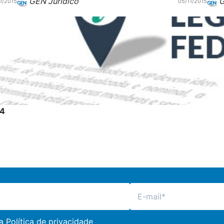
GEN Jurídico
G
11/2015
05/11/2015
14
 a
Política de privacidade