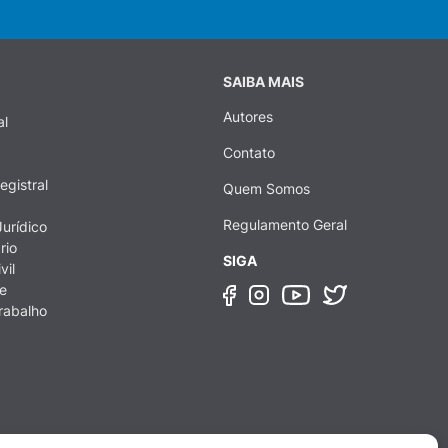
SAIBA MAIS
Autores
al
Contato
egistral
Quem Somos
Regulamento Geral
urídico
rio
SIGA
vil
e
rabalho