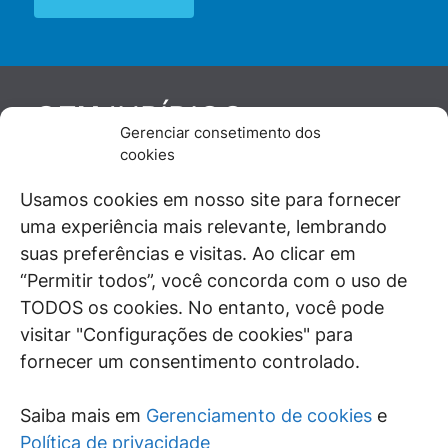
JURÍDICO
GEN
Gerenciar consetimento dos
De maneira independente, os autores e
cookies
colaboradores do GEN Jurídico, renomados
juristas e doutrinadores nacionais, se posicionam
Usamos cookies em nosso site para fornecer
diante de questões relevantes do cotidiano e
uma experiência mais relevante, lembrando
universo jurídico.
suas preferências e visitas. Ao clicar em
“Permitir todos”, você concorda com o uso de
TODOS os cookies. No entanto, você pode
visitar "Configurações de cookies" para
ÁREAS DE INTERESSE
fornecer um consentimento controlado.
SAIBA MAIS
Saiba mais em
Gerenciamento de cookies
e
SIGA
Política de privacidade