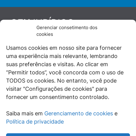
JURÍDICO
GEN
Gerenciar consetimento dos
De maneira independente, os autores e
cookies
colaboradores do GEN Jurídico, renomados
juristas e doutrinadores nacionais, se posicionam
Usamos cookies em nosso site para fornecer
diante de questões relevantes do cotidiano e
uma experiência mais relevante, lembrando
universo jurídico.
suas preferências e visitas. Ao clicar em
“Permitir todos”, você concorda com o uso de
TODOS os cookies. No entanto, você pode
visitar "Configurações de cookies" para
ÁREAS DE INTERESSE
fornecer um consentimento controlado.
SAIBA MAIS
Saiba mais em
Gerenciamento de cookies
e
SIGA
Política de privacidade