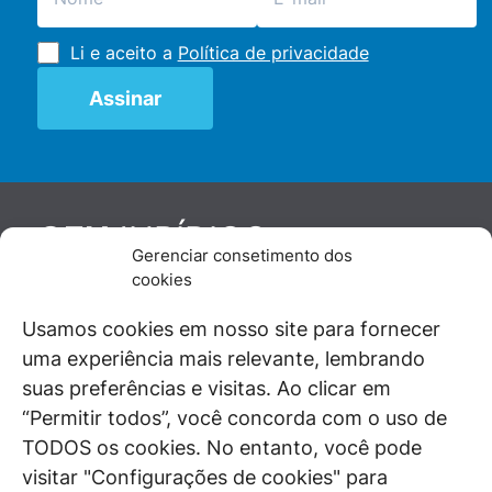
Li e aceito a
Política de privacidade
JURÍDICO
GEN
Gerenciar consetimento dos
De maneira independente, os autores e
cookies
colaboradores do GEN Jurídico, renomados
juristas e doutrinadores nacionais, se posicionam
Usamos cookies em nosso site para fornecer
diante de questões relevantes do cotidiano e
uma experiência mais relevante, lembrando
universo jurídico.
suas preferências e visitas. Ao clicar em
“Permitir todos”, você concorda com o uso de
TODOS os cookies. No entanto, você pode
visitar "Configurações de cookies" para