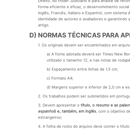
Direito, do Poder Judiciário e para análise de refo
forma eficiente e eficaz, o desenvolvimento socia
Inglês, Francês, italiano e Espanhol, com sistema 
identidade de autores e avaliadores e garantindo a
artigo.
D) NORMAS TÉCNICAS PARA A
1. Os originais devem ser encaminhados em arqui
a) A fonte adotada deverá ser Times New Rom
utilizado o tamanho 12, e nas notas de rodap
b) Espaçamento entre linhas de 1,5 cm;
c) Formato A4;
d) Margens superior e inferior de 2,0 cm e es
2. Os trabalhos podem ser submetidos em português
3. Devem apresentar o
título, o resumo e as pala
espanhol
) e, também, em inglês
, com o objetivo d
estrangeiros;
4. A folha de rosto do arquivo deve conter o título