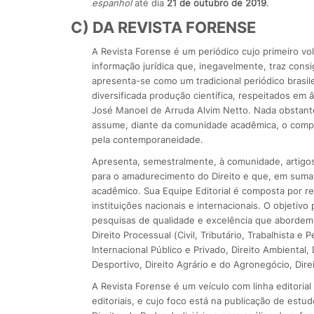
espanhol
até dia
21 de outubro de 2019
.
C) DA REVISTA FORENSE
A Revista Forense é um periódico cujo primeiro vo
informação jurídica que, inegavelmente, traz consig
apresenta-se como um tradicional periódico brasile
diversificada produção científica, respeitados em 
José Manoel de Arruda Alvim Netto. Nada obstante
assume, diante da comunidade acadêmica, o compr
pela contemporaneidade.
Apresenta, semestralmente, à comunidade, artigo
para o amadurecimento do Direito e que, em suma
acadêmico. Sua Equipe Editorial é composta por r
instituições nacionais e internacionais. O objetivo
pesquisas de qualidade e excelência que abordem, 
Direito Processual (Civil, Tributário, Trabalhista e P
Internacional Público e Privado, Direito Ambiental, D
Desportivo, Direito Agrário e do Agronegócio, Dire
A Revista Forense é um veículo com linha editori
editoriais, e cujo foco está na publicação de est