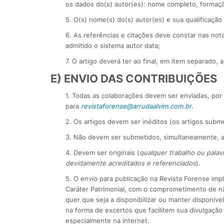
os dados do(s) autor(es): nome completo, formação
5. O(s) nome(s) do(s) autor(es) e sua qualificação
6. As referências e citações deve constar nas not
admitido o sistema autor data;
7. O artigo deverá ter ao final, em item separado, a
E) ENVIO DAS CONTRIBUIÇÕES
1. Todas as colaborações devem ser enviadas, por
para
revistaforense@arrudaalvim.com.br
.
2. Os artigos devem ser inéditos (os artigos sub
3. Não devem ser submetidos, simultaneamente, a
4. Devem ser originais (
qualquer trabalho ou palav
devidamente acreditados e referenciados
).
5. O envio para publicação na Revista Forense imp
Caráter Patrimonial, com o comprometimento de nã
quer que seja a disponibilizar ou manter disponív
na forma de excertos que facilitem sua divulgação
especialmente na internet.