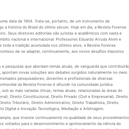
lume data de 1904. Trata-se, portanto, de um instrumento de
o a história do Brasil do último século. Hoje em dia, a Revista Forense
iro. Seus diretores editoriais são juristas e acadêmicos com vasta e
âmbito nacional e internacional: Professores Eduardo Arruda Alvim e
 toda a tradição acumulada nos últimos anos, a Revista Forense
omisso de se adaptar, continuamente, aos novos desafios impostos
s e pesquisas que abordam temas atuais, de vanguarda que contribuirã
, apontam novas soluções aos debates surgidos naturalmente no meio
enomados pesquisadores, docentes e profissionais de diversas
 primordial da Revista Forense é difundir na comunidade jurídica
sob as mais variadas óticas, temas atuais, relacionadas às áreas do
enal), Direito Constitucional, Direito Privado (Civil e Empresarial), Direito
ireito Tributário, Direito Administrativo, Direito Trabalhista, Direito
ito Digital e Inovação Tecnológica, Mediação e Arbitragem.
al ampla, que investe continuamente na qualidade de seus procedimento
udos voltados para o desenvolvimento e aprimoramento da ciência do