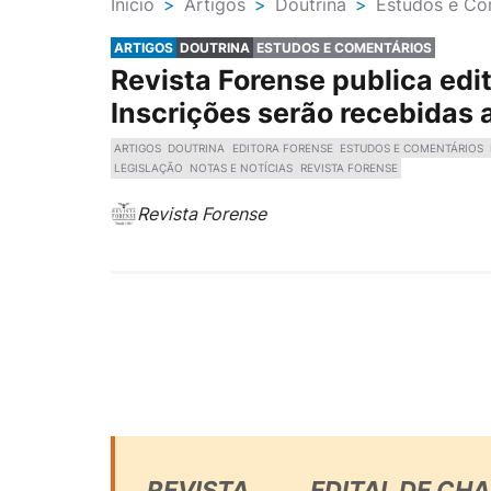
Ínicio
>
Artigos
>
Doutrina
>
Estudos e Co
ARTIGOS
DOUTRINA
ESTUDOS E COMENTÁRIOS
Revista Forense publica edi
Inscrições serão recebidas 
ARTIGOS
DOUTRINA
EDITORA FORENSE
ESTUDOS E COMENTÁRIOS
LEGISLAÇÃO
NOTAS E NOTÍCIAS
REVISTA FORENSE
Revista Forense
REVISTA
EDITAL DE CH