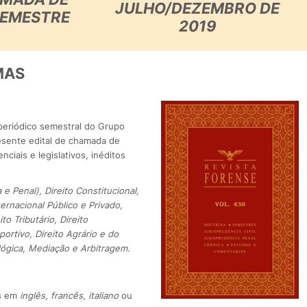
JULHO/DEZEMBRO DE
SEMESTRE
2019
MAS
 periódico semestral do Grupo
resente edital de chamada de
ciais e legislativos, inéditos
a e Penal), Direito Constitucional,
nternacional Público e Privado,
to Tributário, Direito
portivo, Direito Agrário e do
lógica, Mediação e Arbitragem.
os em
inglês, francês, italiano
ou