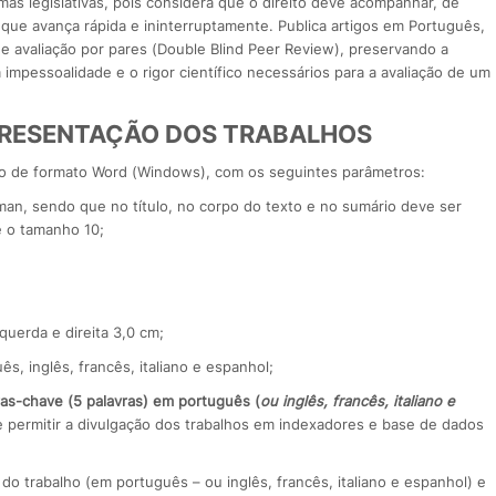
rmas legislativas, pois considera que o direito deve acompanhar, de
l que avança rápida e ininterruptamente. Publica artigos em Português,
de avaliação por pares (Double Blind Peer Review), preservando a
 impessoalidade e o rigor científico necessários para a avaliação de um
PRESENTAÇÃO DOS TRABALHOS
vo de formato Word (Windows), com os seguintes parâmetros:
an, sendo que no título, no corpo do texto e no sumário deve ser
é o tamanho 10;
querda e direita 3,0 cm;
, inglês, francês, italiano e espanhol;
vras-chave (5 palavras) em português (
ou inglês, francês, italiano e
e permitir a divulgação dos trabalhos em indexadores e base de dados
 do trabalho (em português – ou inglês, francês, italiano e espanhol) e