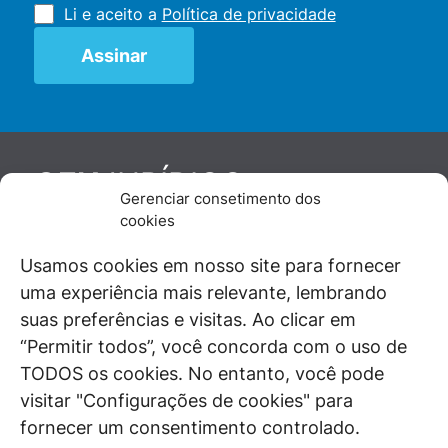
Li e aceito a
Política de privacidade
JURÍDICO
GEN
Gerenciar consetimento dos
De maneira independente, os autores e
cookies
colaboradores do GEN Jurídico, renomados
juristas e doutrinadores nacionais, se posicionam
Usamos cookies em nosso site para fornecer
diante de questões relevantes do cotidiano e
uma experiência mais relevante, lembrando
universo jurídico.
suas preferências e visitas. Ao clicar em
“Permitir todos”, você concorda com o uso de
TODOS os cookies. No entanto, você pode
visitar "Configurações de cookies" para
ÁREAS DE INTERESSE
fornecer um consentimento controlado.