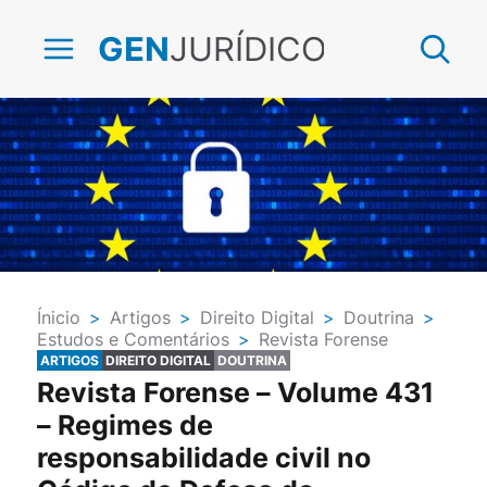
JURÍDICO
GEN
Ínicio
>
Artigos
>
Direito Digital
>
Doutrina
>
Estudos e Comentários
>
Revista Forense
ARTIGOS
DIREITO DIGITAL
DOUTRINA
Revista Forense – Volume 431
– Regimes de
responsabilidade civil no