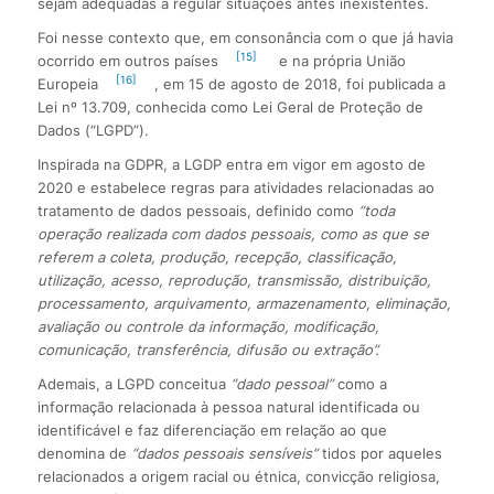
sejam adequadas a regular situações antes inexistentes.
Foi nesse contexto que, em consonância com o que já havia
[15]
ocorrido em outros países
e na própria União
[16]
Europeia
, em 15 de agosto de 2018, foi publicada a
Lei nº 13.709, conhecida como Lei Geral de Proteção de
Dados (“LGPD”).
Inspirada na GDPR, a LGDP entra em vigor em agosto de
2020 e estabelece regras para atividades relacionadas ao
tratamento de dados pessoais, definido como
“toda
operação realizada com dados pessoais, como as que se
referem a coleta, produção, recepção, classificação,
utilização, acesso, reprodução, transmissão, distribuição,
processamento, arquivamento, armazenamento, eliminação,
avaliação ou controle da informação, modificação,
comunicação, transferência, difusão ou extração”.
Ademais, a LGPD conceitua
“dado pessoal”
como a
informação relacionada à pessoa natural identificada ou
identificável e faz diferenciação em relação ao que
denomina de
“dados pessoais sensíveis”
tidos por aqueles
relacionados a origem racial ou étnica, convicção religiosa,