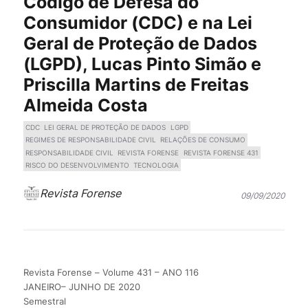
Código de Defesa do
Consumidor (CDC) e na Lei
Geral de Proteção de Dados
(LGPD), Lucas Pinto Simão e
Priscilla Martins de Freitas
Almeida Costa
CDC
LEI GERAL DE PROTEÇÃO DE DADOS
LGPD
REGIMES DE RESPONSABILIDADE CIVIL
RELAÇÕES DE CONSUMO
RESPONSABILIDADE CIVIL
REVISTA FORENSE
REVISTA FORENSE 431
RISCO DO DESENVOLVIMENTO
TECNOLOGIA
Revista Forense
09/09/2020
Revista Forense – Volume 431 – ANO 116
JANEIRO– JUNHO DE 2020
Semestral