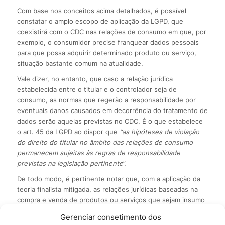
Com base nos conceitos acima detalhados, é possível
constatar o amplo escopo de aplicação da LGPD, que
coexistirá com o CDC nas relações de consumo em que, por
exemplo, o consumidor precise franquear dados pessoais
para que possa adquirir determinado produto ou serviço,
situação bastante comum na atualidade.
Vale dizer, no entanto, que caso a relação jurídica
estabelecida entre o titular e o controlador seja de
consumo, as normas que regerão a responsabilidade por
eventuais danos causados em decorrência do tratamento de
dados serão aquelas previstas no CDC. É o que estabelece
o art. 45 da LGPD ao dispor que
“as hipóteses de violação
do direito do titular no âmbito das relações de consumo
permanecem sujeitas às regras de responsabilidade
previstas na legislação pertinente
”.
De todo modo, é pertinente notar que, com a aplicação da
teoria finalista mitigada, as relações jurídicas baseadas na
compra e venda de produtos ou serviços que sejam insumo
de produção não são sujeitas ao CDC, pelo qual a LGPD será
Gerenciar consetimento dos
inteiramente aplicável.