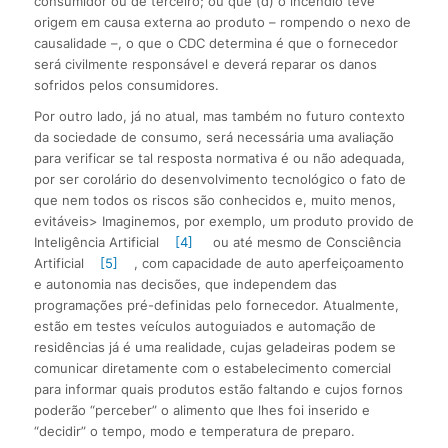
consumidor ou de terceiro; ou que (d) o incêndio teve
origem em causa externa ao produto – rompendo o nexo de
causalidade –, o que o CDC determina é que o fornecedor
será civilmente responsável e deverá reparar os danos
sofridos pelos consumidores.
Por outro lado, já no atual, mas também no futuro contexto
da sociedade de consumo, será necessária uma avaliação
para verificar se tal resposta normativa é ou não adequada,
por ser corolário do desenvolvimento tecnológico o fato de
que nem todos os riscos são conhecidos e, muito menos,
evitáveis> Imaginemos, por exemplo, um produto provido de
Inteligência Artificial
[4]
ou até mesmo de Consciência
Artificial
[5]
, com capacidade de auto aperfeiçoamento
e autonomia nas decisões, que independem das
programações pré-definidas pelo fornecedor. Atualmente,
estão em testes veículos autoguiados e automação de
residências já é uma realidade, cujas geladeiras podem se
comunicar diretamente com o estabelecimento comercial
para informar quais produtos estão faltando e cujos fornos
poderão “perceber” o alimento que lhes foi inserido e
“decidir” o tempo, modo e temperatura de preparo.