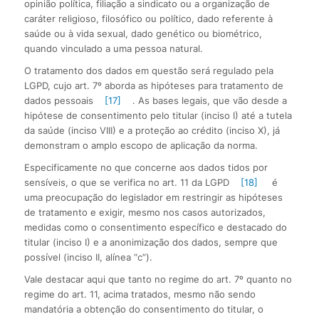
opinião política, filiação a sindicato ou a organização de
caráter religioso, filosófico ou político, dado referente à
saúde ou à vida sexual, dado genético ou biométrico,
quando vinculado a uma pessoa natural.
O tratamento dos dados em questão será regulado pela
LGPD, cujo art. 7º aborda as hipóteses para tratamento de
dados pessoais
[17]
. As bases legais, que vão desde a
hipótese de consentimento pelo titular (inciso I) até a tutela
da saúde (inciso VIII) e a proteção ao crédito (inciso X), já
demonstram o amplo escopo de aplicação da norma.
Especificamente no que concerne aos dados tidos por
sensíveis, o que se verifica no art. 11 da LGPD
[18]
é
uma preocupação do legislador em restringir as hipóteses
de tratamento e exigir, mesmo nos casos autorizados,
medidas como o consentimento específico e destacado do
titular (inciso I) e a anonimização dos dados, sempre que
possível (inciso II, alínea “c”).
Vale destacar aqui que tanto no regime do art. 7º quanto no
regime do art. 11, acima tratados, mesmo não sendo
mandatória a obtenção do consentimento do titular, o