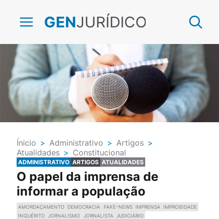
JURÍDICO
GEN
Ínicio
>
Administrativo
>
Artigos
>
Atualidades
>
Constitucional
ADMINISTRATIVO
ARTIGOS
ATUALIDADES
O papel da imprensa de
informar a população
AMORDAÇAMENTO
DEMOCRACIA
FAKE-NEWS
IMPRENSA
IMPROBIDADE
INQUÉRITO
JORNALISMO
JORNALISTA
JUDICIÁRIO