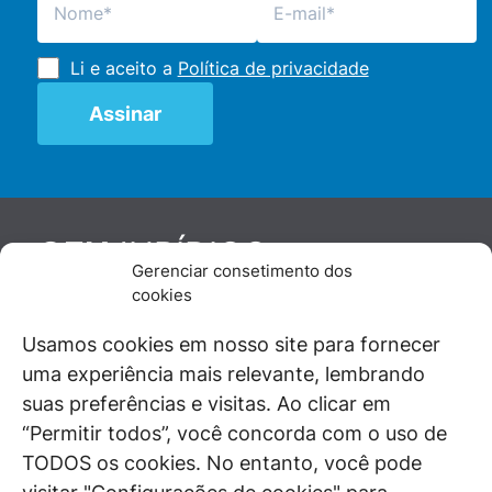
Li e aceito a
Política de privacidade
JURÍDICO
GEN
Gerenciar consetimento dos
De maneira independente, os autores e
cookies
colaboradores do GEN Jurídico, renomados
juristas e doutrinadores nacionais, se posicionam
Usamos cookies em nosso site para fornecer
diante de questões relevantes do cotidiano e
uma experiência mais relevante, lembrando
universo jurídico.
suas preferências e visitas. Ao clicar em
“Permitir todos”, você concorda com o uso de
TODOS os cookies. No entanto, você pode