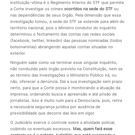
instituição-vítima é o Regimento Interno do STF que permite
a Corte investigar os crimes
ocorridos na sede do STF
ou
nas dependências de seus órgão. Pela dimensão que essa
investigação tomou, a sede do STF se estende para além do
território nacional, pois o Ministro condutor do inquérito
determinou o fechamento das contas nas redes sociais
(facebook, twitter, linkedin) das pessoas nominadas (todos
bolsonaristas) abrangendo aquelas contas situadas no
exterior.
Ninguém sabe como vai terminar esse singular inquérito,
não conduzido pelo órgão previsto na Constituição, nem se
ao término das investigações o Ministério Público irá, ou
não, oferecer a denúncia. Daí a sua investigação sem prazo
certo, para que a Corte possa ir monitorando a atuação da
imprensa, ordenando busca e apreensão e até prisão de
jornalistas. Isso é muito ruim para a Democracia, pois, retira
a necessária segurança jurídica por ausência de
previsibilidade que decorre das leis em vigor.
O Judiciário exerce o controle sobre a atividade policial,
coibindo os eventuais excessos.
Mas, quem fará esse
controle se é o próprio Judiciário que está exercendo a