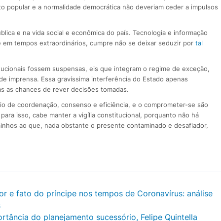
ato popular e a normalidade democrática não deveriam ceder a impulsos
lica e na vida social e econômica do país. Tecnologia e informação
e em tempos extraordinários, cumpre não se deixar seduzir por
tal
titucionais fossem suspensas, eis que integram o regime de exceção,
e de imprensa. Essa gravíssima interferência do Estado apenas
mas as chances de rever decisões tomadas.
o de coordenação, consenso e eficiência, e o comprometer-se são
, para isso, cabe manter a vigília constitucional, porquanto não há
minhos ao que, nada obstante o presente contaminado e desafiador,
r e fato do príncipe nos tempos de Coronavírus: análise
s
rtância do planejamento sucessório, Felipe Quintella