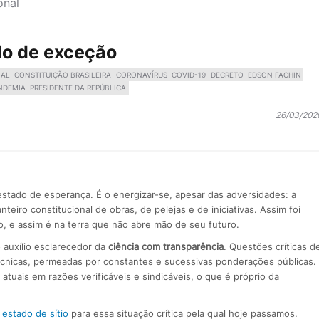
onal
do de exceção
NAL
CONSTITUIÇÃO BRASILEIRA
CORONAVÍRUS
COVID-19
DECRETO
EDSON FACHIN
NDEMIA
PRESIDENTE DA REPÚBLICA
26/03/202
stado de esperança. É o energizar-se, apesar das adversidades: a
teiro constitucional de obras, de pelejas e de iniciativas. Assim foi
, e assim é na terra que não abre mão de seu futuro.
o auxílio esclarecedor da
ciência com transparência
. Questões críticas d
nicas, permeadas por constantes e sucessivas ponderações públicas.
 atuais em razões verificáveis e sindicáveis, o que é próprio da
estado de sítio
para essa situação crítica pela qual hoje passamos.