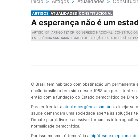
Ínicio
>
Artigos
>
Atualidades
>
Constituci
ARTIGOS
ATUALIDADES
CONSTITUCIONAL
A esperança não é um esta
ARTIGO 137
ARTIGO 137 CF
CONGRESSO NACIONAL
CONSTITUCIO
EMERGÊNCIA SANITÁRIA
ESTADO DE EXCEÇÃO
ESTADO DE SÍTIO
PA
O Brasil tem habitado com obstinação um permanente e
nação brasileira tem sido desde 1988 um persistente can
então com a fundação do Estado democrático de Direito
Para enfrentar a
atual emergência sanitária
, almeja-se 
saúde demandam uma sociedade aberta às soluções téc
Debate plural, livre e acessível tornam as interrogações
normalidade democrática.
Por isso mesmo, é temerária a
hipótese excepcional do 