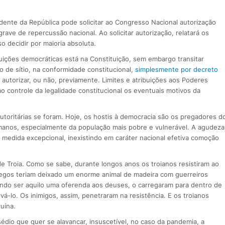
sidente da República pode solicitar ao Congresso Nacional autorização
ave de repercussão nacional. Ao solicitar autorização, relatará os
 decidir por maioria absoluta.
tuições democráticas está na Constituição, sem embargo transitar
 de sítio, na conformidade constitucional,
simplesmente por decreto
autorizar, ou não, previamente. Limites e atribuições aos Poderes
o controle da legalidade constitucional os eventuais motivos da
utoritárias se foram. Hoje, os hostis à democracia são os pregadores d
umanos, especialmente da população mais pobre e vulnerável. A agudeza
edida excepcional, inexistindo em caráter nacional efetiva comoção
e Troia. Como se sabe, durante longos anos os troianos resistiram ao
 gregos teriam deixado um enorme animal de madeira com guerreiros
ndo ser aquilo uma oferenda aos deuses, o carregaram para dentro de
á-lo. Os inimigos, assim, penetraram na resistência. E os troianos
uína.
sédio que quer se alavancar, insuscetível, no caso da pandemia, a