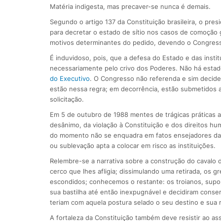
Matéria indigesta, mas precaver-se nunca é demais.
Segundo o artigo 137 da Constituição brasileira, o pre
para decretar o estado de sítio nos casos de comoção gr
motivos determinantes do pedido, devendo o Congresso
É induvidoso, pois, que a defesa do Estado e das insti
necessariamente pelo crivo dos Poderes. Não há estado
do Executivo
. O Congresso não referenda e sim decide 
estão nessa regra; em decorrência, estão submetidos a
solicitação.
Em 5 de outubro de 1988 mentes de trágicas práticas a
desânimo, da violação à Constituição e dos direitos h
do momento não se enquadra em fatos ensejadores da m
ou sublevação apta a colocar em risco as instituições.
Relembre-se a narrativa sobre a construção do cavalo d
cerco que lhes afligia; dissimulando uma retirada, os
escondidos; conhecemos o restante: os troianos, supo
sua bastilha até então inexpugnável e decidiram conserv
teriam com aquela postura selado o seu destino e sua r
A fortaleza da Constituição também deve resistir ao as