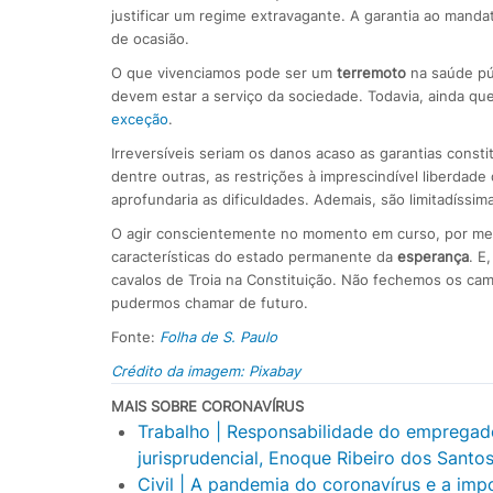
justificar um regime extravagante. A garantia ao mand
de ocasião.
O que vivenciamos pode ser um
terremoto
na saúde púb
devem estar a serviço da sociedade. Todavia, ainda qu
exceção
.
Irreversíveis seriam os danos acaso as garantias cons
dentre outras, as restrições à imprescindível liberdad
aprofundaria as dificuldades. Ademais, são limitadíssi
O agir conscientemente no momento em curso, por mei
características do estado permanente da
esperança
. E
cavalos de Troia na Constituição. Não fechemos os ca
pudermos chamar de futuro.
Fonte:
Folha de S. Paulo
Crédito da imagem: Pixabay
MAIS SOBRE CORONAVÍRUS
Trabalho | Responsabilidade do empregado
jurisprudencial, Enoque Ribeiro dos Santo
Civil | A pandemia do coronavírus e a impo