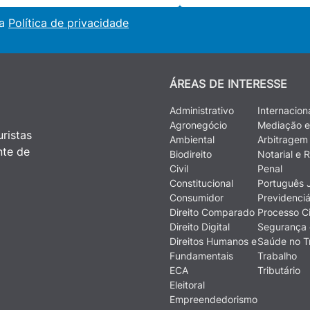
 a
Política de privacidade
ÁREAS DE INTERESSE
Administrativo
Internacion
Agronegócio
Mediação e
ristas
Ambiental
Arbitragem
nte de
Biodireito
Notarial e R
Civil
Penal
Constitucional
Português J
Consumidor
Previdenciá
Direito Comparado
Processo Ci
Direito Digital
Segurança 
Direitos Humanos e
Saúde no T
Fundamentais
Trabalho
ECA
Tributário
Eleitoral
Empreendedorismo