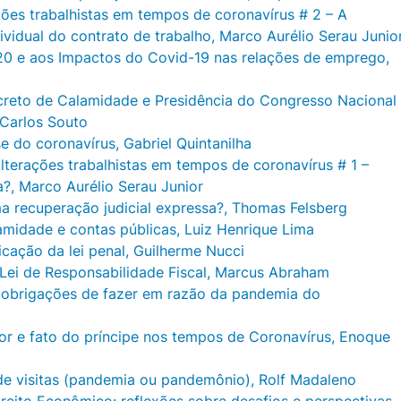
ções trabalhistas em tempos de coronavírus # 2 – A
ividual do contrato de trabalho, Marco Aurélio Serau Junio
20 e aos Impactos do Covid-19 nas relações de emprego,
Decreto de Calamidade e Presidência do Congresso Nacional
 Carlos Souto
ise do coronavírus, Gabriel Quintanilha
Alterações trabalhistas em tempos de coronavírus # 1 –
?, Marco Aurélio Serau Junior
a recuperação judicial expressa?,
Thomas Felsberg
amidade e contas públicas,
Luiz Henrique Lima
icação da lei penal, Guilherme Nucci
 Lei de Responsabilidade Fiscal, Marcus Abraham
e obrigações de fazer em razão da pandemia do
r e fato do príncipe nos tempos de Coronavírus, Enoque
 de visitas (pandemia ou pandemônio), Rolf Madaleno
reito Econômico: reflexões sobre desafios e perspectivas,