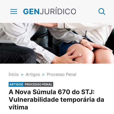
JURÍDICO
GEN
Ínicio
>
Artigos
>
Processo Penal
ARTIGOS
PROCESSO PENAL
A Nova Súmula 670 do STJ:
Vulnerabilidade temporária da
vítima