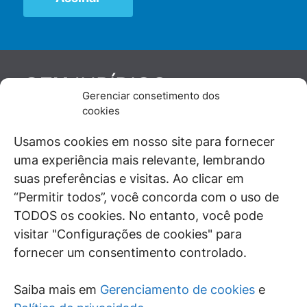
JURÍDICO
GEN
Gerenciar consetimento dos
De maneira independente, os autores e
cookies
colaboradores do GEN Jurídico, renomados
juristas e doutrinadores nacionais, se posicionam
Usamos cookies em nosso site para fornecer
diante de questões relevantes do cotidiano e
uma experiência mais relevante, lembrando
universo jurídico.
suas preferências e visitas. Ao clicar em
“Permitir todos”, você concorda com o uso de
TODOS os cookies. No entanto, você pode
visitar "Configurações de cookies" para
ÁREAS DE INTERESSE
fornecer um consentimento controlado.
SAIBA MAIS
Saiba mais em
Gerenciamento de cookies
e
SIGA