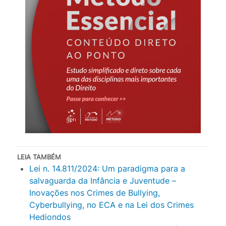
LEIA TAMBÉM
Lei n. 14.811/2024: Um paradigma para a
salvaguarda da Infância e Juventude –
Inovações nos Crimes de Bullying,
Cyberbullying, no ECA e na Lei dos Crimes
Hediondos