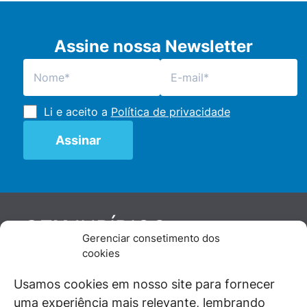
Assine nossa Newsletter
Li e aceito a
Política de privacidade
JURÍDICO
GEN
Gerenciar consetimento dos
De maneira independente, os autores e
cookies
colaboradores do GEN Jurídico, renomados
juristas e doutrinadores nacionais, se posicionam
Usamos cookies em nosso site para fornecer
diante de questões relevantes do cotidiano e
uma experiência mais relevante, lembrando