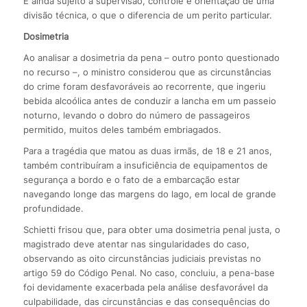
É ainda sujeito a supervisão, controle e orientação de uma
divisão técnica, o que o diferencia de um perito particular.
Dosimetria
Ao analisar a dosimetria da pena – outro ponto questionado
no recurso –, o ministro considerou que as circunstâncias
do crime foram desfavoráveis ao recorrente, que ingeriu
bebida alcoólica antes de conduzir a lancha em um passeio
noturno, levando o dobro do número de passageiros
permitido, muitos deles também embriagados.
Para a tragédia que matou as duas irmãs, de 18 e 21 anos,
também contribuíram a insuficiência de equipamentos de
segurança a bordo e o fato de a embarcação estar
navegando longe das margens do lago, em local de grande
profundidade.
Schietti frisou que, para obter uma dosimetria penal justa, o
magistrado deve atentar nas singularidades do caso,
observando as oito circunstâncias judiciais previstas no
artigo 59 do Código Penal. No caso, concluiu, a pena-base
foi devidamente exacerbada pela análise desfavorável da
culpabilidade, das circunstâncias e das consequências do