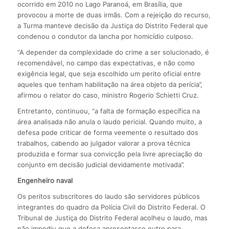
ocorrido em 2010 no Lago Paranoá, em Brasília, que
provocou a morte de duas irmãs. Com a rejeição do recurso,
a Turma manteve decisão da Justiça do Distrito Federal que
condenou o condutor da lancha por homicídio culposo.
“A depender da complexidade do crime a ser solucionado, é
recomendável, no campo das expectativas, e não como
exigência legal, que seja escolhido um perito oficial entre
aqueles que tenham habilitação na área objeto da perícia”,
afirmou o relator do caso, ministro Rogerio Schietti Cruz.
Entretanto, continuou, “a falta de formação específica na
área analisada não anula o laudo pericial. Quando muito, a
defesa pode criticar de forma veemente o resultado dos
trabalhos, cabendo ao julgador valorar a prova técnica
produzida e formar sua convicção pela livre apreciação do
conjunto em decisão judicial devidamente motivada”.
Engenheiro naval
Os peritos subscritores do laudo são servidores públicos
integrantes do quadro da Polícia Civil do Distrito Federal. O
Tribunal de Justiça do Distrito Federal acolheu o laudo, mas
não impediu que a defesa apresentasse outro para