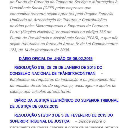
do Fundo de Garantia do Tempo de Serviço e Informações à
Previdência Social (GFIP) pelas empresas que
concomitantemente sejam optantes pelo Regime Especial
Unificado de Arrecadação de Tributos e Contribuições
devidos pelas Microempresas e Empresas de Pequeno
Porte (Simples Nacional), enquadradas no código 736 do
Fundo de Previdência e Assistência Social (FPAS), e que não
sejam tributadas na forma do Anexo IV da Lei Complementar
123, de 14 de dezembro de 2006.
DIÁRIO OFICIAL DA UNIÃO DE 06.02.2015
RESOLUÇÃO 518, DE 29 DE JANEIRO DE 2015 DO
CONSELHO NACIONAL DE TRÂNSITO/CONTRAN
–
Estabelece os requisitos de instalação e os procedimentos
de ensaios de cintos de segurança, ancoragem e apoios de
cabeça dos veículos automotores.
DIÁRIO DA JUSTIÇA ELETRÔNICO DO SUPERIOR TRIBUNAL
DE JUSTIÇA DE 06.02.2015
RESOLUÇÃO STJ/GP 3 DE 5 DE FEVEREIRO DE 2015 DO
SUPERIOR TRIBUNAL DE JUSTIÇA
–
Dispõe sobre o
pagamento de custas judiciais e porte de remessa e retorno