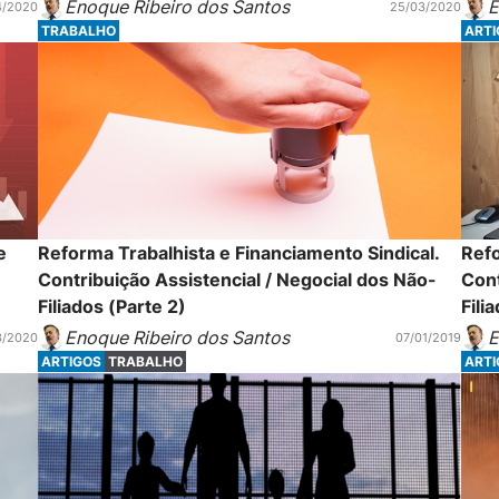
Enoque Ribeiro dos Santos
E
4/2020
25/03/2020
TRABALHO
ART
e
Reforma Trabalhista e Financiamento Sindical.
Refo
Contribuição Assistencial / Negocial dos Não-
Cont
Filiados (Parte 2)
Fili
Enoque Ribeiro dos Santos
E
3/2020
07/01/2019
ARTIGOS
TRABALHO
ART