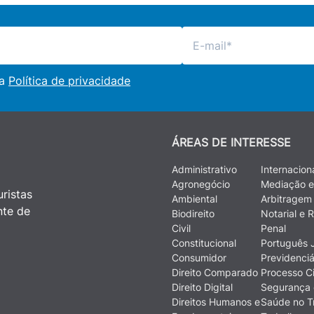
 a
Política de privacidade
ÁREAS DE INTERESSE
Administrativo
Internacion
Agronegócio
Mediação e
ristas
Ambiental
Arbitragem
nte de
Biodireito
Notarial e R
Civil
Penal
Constitucional
Português J
Consumidor
Previdenciá
Direito Comparado
Processo Ci
Direito Digital
Segurança 
Direitos Humanos e
Saúde no T