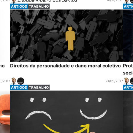
Enoque Ribeiro dos Santos
1/2017
16/11/2017
ARTIGOS
TRABALHO
ART
no
Direitos da personalidade e dano moral coletivo
Prot
soci
0/2017
21/09/2017
ARTIGOS
TRABALHO
ART