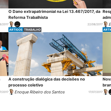
O Dano extrapatrimonial na Lei 13.467/2017, da
Resp
Reforma Trabalhista
admi
E
8/2017
22/08/2017
ARTIGOS
TRABALHO
ART
a
A construção dialógica das decisões no
Nova
processo coletivo
bra
Enoque Ribeiro dos Santos
7/2017
17/07/2017