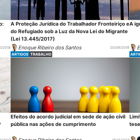
o:
A Proteção Jurídica do Trabalhador Fronteiriço e
A ig
do Refugiado sob a Luz da Nova Lei do Migrante
(Lei 13.445/2017)
Enoque Ribeiro dos Santos
E
0/2018
20/09/2018
ARTIGOS
TRABALHO
ART
Efeitos do acordo judicial em sede de ação civil
Limi
P
pública nas ações de cumprimento
tese