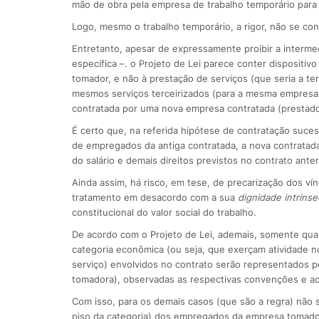
mão de obra pela empresa de trabalho temporário para 
Logo, mesmo o trabalho temporário, a rigor, não se con
Entretanto, apesar de expressamente proibir a interme
específica –. o Projeto de Lei parece conter disposit
tomador, e não à prestação de serviços (que seria a ter
mesmos serviços terceirizados (para a mesma empresa
contratada por uma nova empresa contratada (prestado
É certo que, na referida hipótese de contratação suce
de empregados da antiga contratada, a nova contratad
do salário e demais direitos previstos no contrato anter
Ainda assim, há risco, em tese, de precarização dos ví
tratamento em desacordo com a sua
dignidade intrínse
constitucional do valor social do trabalho.
De acordo com o Projeto de Lei, ademais, somente qua
categoria econômica (ou seja, que exerçam atividade 
serviço) envolvidos no contrato serão representados 
tomadora), observadas as respectivas convenções e aco
Com isso, para os demais casos (que são a regra) não s
piso da categoria) dos empregados da empresa tomado