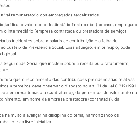
ersos.
o nível remuneratório dos empregados terceirizados.
 jurídica, o valor que o destinatário final recebe (no caso, empregado
com o intermediário (empresa contratada ou prestadora de serviço).
ias incidentes sobre o salário de contribuição e a folha de
o custeio da Previdência Social. Essa situação, em princípio, pode
al global.
 a Seguridade Social que incidem sobre a receita ou o faturamento,
ente.
eitera que o recolhimento das contribuições previdenciárias relativas
ços a terceiros deve observar o disposto no art. 31 da Lei 8.212/1991.
 pela empresa tomadora (contratante), de percentual do valor bruto na
recolhimento, em nome da empresa prestadora (contratada), da
a há muito a avançar na disciplina do tema, harmonizando os
balho e da livre iniciativa.