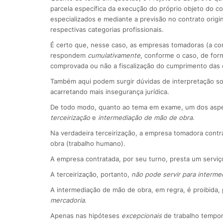
parcela específica da execução do próprio objeto do c
especializados e mediante a previsão no contrato origi
respectivas categorias profissionais.
É certo que, nesse caso, as empresas tomadoras (a con
respondem
cumulativamente
, conforme o caso, de form
comprovada ou não a fiscalização do cumprimento das ob
Também aqui podem surgir dúvidas de interpretação sob
acarretando mais insegurança jurídica.
De todo modo, quanto ao tema em exame, um dos aspect
terceirização
e
intermediação de mão de obra
.
Na verdadeira terceirização, a empresa tomadora cont
obra (trabalho humano).
A empresa contratada, por seu turno, presta um serviç
A terceirização, portanto,
não pode servir para interme
A intermediação de mão de obra, em regra, é proibida, 
mercadoria
.
Apenas nas hipóteses
excepcionais
de trabalho temporá