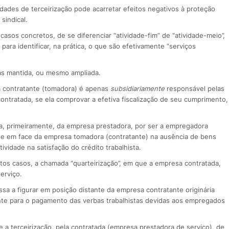
dades de terceirização pode acarretar efeitos negativos à proteção
sindical.
asos concretos, de se diferenciar “atividade-fim” de “atividade-meio”,
ara identificar, na prática, o que são efetivamente “serviços
mas mantida, ou mesmo ampliada.
a contratante (tomadora) é apenas
subsidiariamente
responsável pelas
contratada, se ela comprovar a efetiva fiscalização de seu cumprimento,
ça, primeiramente, da empresa prestadora, por ser a empregadora
ade em face da empresa tomadora (contratante) na ausência de bens
tividade na satisfação do crédito trabalhista.
s casos, a chamada “quarteirização”, em que a empresa contratada,
erviço.
sa a figurar em posição distante da empresa contratante originária
ente para o pagamento das verbas trabalhistas devidas aos empregados
 a terceirização, pela contratada (empresa prestadora de serviço), de