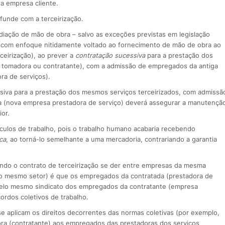
a empresa cliente.
funde com a terceirização.
diação de mão de obra – salvo as exceções previstas em legislação
ivo com enfoque nitidamente voltado ao fornecimento de mão de obra ao
ceirização), ao prever a
contratação sucessiva
para a prestação dos
 tomadora ou contratante), com a admissão de empregados da antiga
ra de serviços).
ssiva para a prestação dos mesmos serviços terceirizados, com admissã
a (nova empresa prestadora de serviço) deverá assegurar a manutençã
ior.
nculos de trabalho, pois o trabalho humano acabaria recebendo
ca
, ao torná-lo semelhante a uma mercadoria, contrariando a garantia
ndo o contrato de terceirização se der entre empresas da mesma
no mesmo setor) é que os empregados da contratada (prestadora de
pelo mesmo sindicato dos empregados da contratante (empresa
rdos coletivos de trabalho.
e aplicam os direitos decorrentes das normas coletivas (por exemplo,
ra (contratante) aos empregados das prestadoras dos serviços