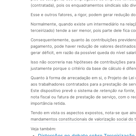
(contratada), pois os enquadramentos sindicais são div
Esse e outros fatores, a rigor, podem gerar redução d
Normalmente, quando existe um intermediário na relação
terceirizado) tende a ser menor, pois parte dele fica 
Consequentemente, quanto às contribuições previdenciár
pagamento, pode haver redução de valores destinados a
gerar déficit, em razão da possível queda do nível salari
Isso não ocorreria nas hipóteses de contribuições para
justamente porque o critério da base de cálculo é difer
Quanto à forma de arrecadação em si, o Projeto de Lei r
aos trabalhadores contratados para a prestação de servi
Este dispositivo prevê o sistema de
retenção na fonte
,
nota fiscal ou fatura de prestação de serviço, com o 
importância retida.
Tendo em vista os aspectos expostos, nota-se que aind
mandamentos constitucionais de valorização social do tra
Veja também:
Distorções no debate sobre Terceirização