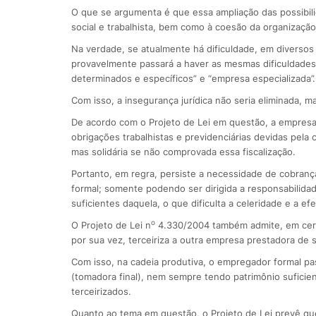
O que se argumenta é que essa ampliação das possibili
social e trabalhista, bem como à coesão da organização 
Na verdade, se atualmente há dificuldade, em diversos c
provavelmente passará a haver as mesmas dificuldades p
determinados e específicos” e “empresa especializada”.
Com isso, a insegurança jurídica não seria eliminada, 
De acordo com o Projeto de Lei em questão, a empres
obrigações trabalhistas e previdenciárias devidas pela 
mas solidária se não comprovada essa fiscalização.
Portanto, em regra, persiste a necessidade de cobran
formal; somente podendo ser dirigida a responsabilid
suficientes daquela, o que dificulta a celeridade e a efe
o
O Projeto de Lei n
4.330/2004 também admite, em certo
por sua vez, terceiriza a outra empresa prestadora de s
Com isso, na cadeia produtiva, o empregador formal pas
(tomadora final), nem sempre tendo patrimônio sufici
terceirizados.
Quanto ao tema em questão, o Projeto de Lei prevê que