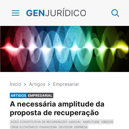
JURÍDICO
GEN
Ínicio
>
Artigos
>
Empresarial
ARTIGOS
EMPRESARIAL
A necessária amplitude da
proposta de recuperação
AÇÃO CONSTITUTIVA DE RECUPERAÇÃO JUDICIAL
AMPLITUDE
CREDOR
CRISE ECONÔMICO-FINANCEIRA
DEVEDOR
EMPRESA