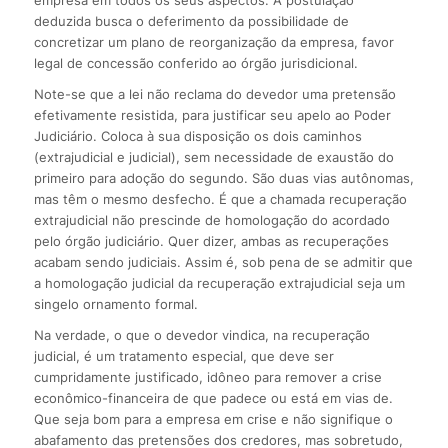
empresa em todos os seus aspectos. A postulação
deduzida busca o deferimento da possibilidade de
concretizar um plano de reorganização da empresa, favor
legal de concessão conferido ao órgão jurisdicional.
Note-se que a lei não reclama do devedor uma pretensão
efetivamente resistida, para justificar seu apelo ao Poder
Judiciário. Coloca à sua disposição os dois caminhos
(extrajudicial e judicial), sem necessidade de exaustão do
primeiro para adoção do segundo. São duas vias autônomas,
mas têm o mesmo desfecho. É que a chamada recuperação
extrajudicial não prescinde de homologação do acordado
pelo órgão judiciário. Quer dizer, ambas as recuperações
acabam sendo judiciais. Assim é, sob pena de se admitir que
a homologação judicial da recuperação extrajudicial seja um
singelo ornamento formal.
Na verdade, o que o devedor vindica, na recuperação
judicial, é um tratamento especial, que deve ser
cumpridamente justificado, idôneo para remover a crise
econômico-financeira de que padece ou está em vias de.
Que seja bom para a empresa em crise e não signifique o
abafamento das pretensões dos credores, mas sobretudo,