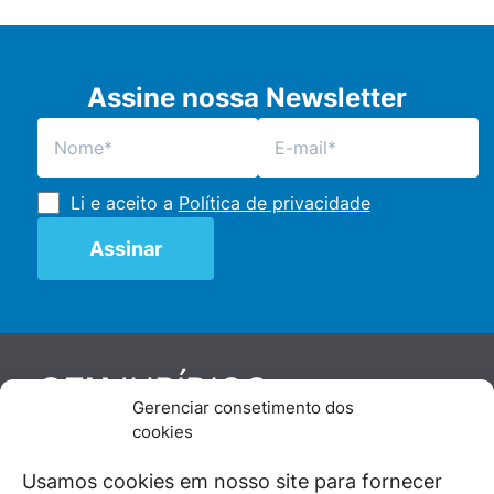
Assine nossa Newsletter
Li e aceito a
Política de privacidade
JURÍDICO
GEN
Gerenciar consetimento dos
De maneira independente, os autores e
cookies
colaboradores do GEN Jurídico, renomados
juristas e doutrinadores nacionais, se posicionam
Usamos cookies em nosso site para fornecer