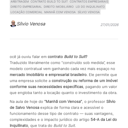
ARBITRAGEM
CONTRATO BUILD TO SUIT
CONTRATOS EMPRESARIAIS
DIREITO EMPRESARIAL
DIREITO IMOBILIÁRIO
LEI DO INQUILINATO
LOCAÇÃO COMERCIAL
MANHÃ COM VENOSA
SÍLVIO VENOSA
Sílvio Venosa
27/01/2026
ocê já ouviu falar em
contrato
Build to Suit
?
Traduzido literalmente como “construído sob medida”, esse
modelo contratual vem ganhando cada vez mais espaço no
mercado imobiliário e empresarial brasileiro
. Ele permite que
uma empresa solicite a
construção ou reforma de um imóvel
conforme suas necessidades específicas
, pagando um valor
que engloba tanto a locação quanto o investimento da obra.
Na aula de hoje do
“Manhã com Venosa”
, o professor
Sílvio
de Salvo Venosa
explica de forma clara e acessível o
funcionamento desse tipo de contrato — suas vantagens,
complexidades e o impacto jurídico do artigo
54-A da Lei do
Inquilinato
, que trata do
Build to Suit
.