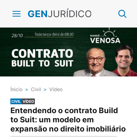
JURÍDICO
GEN
Ínicio
>
Civil
>
Vídeo
CIVIL
VÍDEO
Entendendo o contrato Build
to Suit: um modelo em
expansão no direito imobiliário