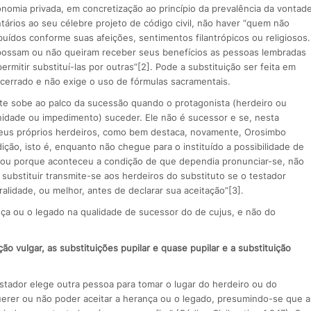
omia privada, em concretização ao princípio da prevalência da vontad
tários ao seu célebre projeto de código civil, não haver “quem não
uídos conforme suas afeições, sentimentos filantrópicos ou religiosos.
possam ou não queiram receber seus benefícios as pessoas lembradas
mitir substituí-las por outras”[2]. Pode a substituição ser feita em
 cerrado e não exige o uso de fórmulas sacramentais.
e sobe ao palco da sucessão quando o protagonista (herdeiro ou
gnidade ou impedimento) suceder. Ele não é sucessor e se, nesta
os seus próprios herdeiros, como bem destaca, novamente, Orosimbo
ção, isto é, enquanto não chegue para o instituído a possibilidade de
e ou porque aconteceu a condição de que dependia pronunciar-se, não
 substituir transmite-se aos herdeiros do substituto se o testador
eralidade, ou melhor, antes de declarar sua aceitação”[3].
nça ou o legado na qualidade de sucessor do de cujus, e não do
ção vulgar, as substituições pupilar e quase pupilar e a substituição
testador elege outra pessoa para tomar o lugar do herdeiro ou do
uerer ou não poder aceitar a herança ou o legado, presumindo-se que a