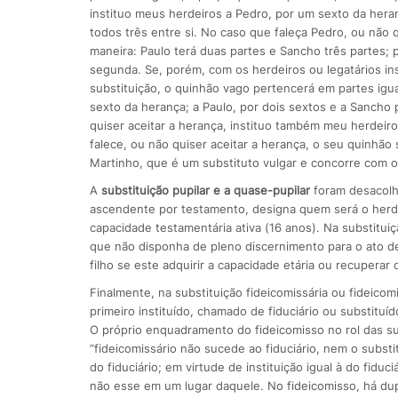
instituo meus herdeiros a Pedro, por um sexto da heran
todos três entre si. No caso que faleça Pedro, ou não q
maneira: Paulo terá duas partes e Sancho três partes;
segunda. Se, porém, com os herdeiros ou legatários ins
substituição, o quinhão vago pertencerá em partes igua
sexto da herança; a Paulo, por dois sextos e a Sancho 
quiser aceitar a herança, instituo também meu herdeir
falece, ou não quiser aceitar a herança, o seu quinhão 
Martinho, que é um substituto vulgar e concorre com os
A
substituição pupilar e a quase-pupilar
foram desacolhi
ascendente por testamento, designa quem será o herdeir
capacidade testamentária ativa (16 anos). Na substitu
que não disponha de pleno discernimento para o ato de
filho se este adquirir a capacidade etária ou recuperar
Finalmente, na substituição fideicomissária ou fideicom
primeiro instituído, chamado de fiduciário ou substituí
O próprio enquadramento do fideicomisso no rol das sub
“fideicomissário não sucede ao fiduciário, nem o substi
do fiduciário; em virtude de instituição igual à do fiduc
não esse em um lugar daquele. No fideicomisso, há dup