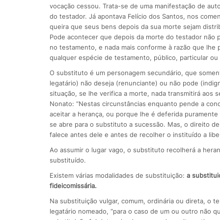
vocação cessou. Trata-se de uma manifestação de auton
do testador. Já apontava Felício dos Santos, nos comen
queira que seus bens depois da sua morte sejam distrib
Pode acontecer que depois da morte do testador não 
no testamento, e nada mais conforme à razão que lhe per
qualquer espécie de testamento, público, particular ou
O substituto é um personagem secundário, que soment
legatário) não deseja (renunciante) ou não pode (indi
situação, se lhe verifica a morte, nada transmitirá a
Nonato: “Nestas circunstâncias enquanto pende a condi
aceitar a herança, ou porque lhe é deferida purament
se abre para o substituto a sucessão. Mas, o direito de
falece antes dele e antes de recolher o instituído a lib
Ao assumir o lugar vago, o substituto recolherá a hera
substituído.
Existem várias modalidades de substituição:
a substitui
fideicomissária.
Na substituição vulgar, comum, ordinária ou direta, o 
legatário nomeado, “para o caso de um ou outro não q