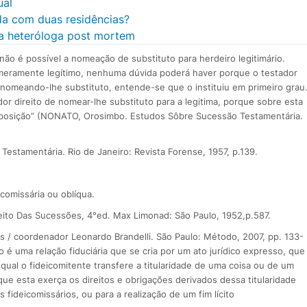
ual
a com duas residências?
da heteróloga post mortem
a, não é possível a nomeação de substituto para herdeiro legitimário.
meramente legítimo, nenhuma dúvida poderá haver porque o testador
 e nomeando-lhe substituto, entende-se que o instituiu em primeiro grau
dor direito de nomear-lhe substituto para a legitima, porque sobre esta
isposição” (NONATO, Orosimbo. Estudos Sôbre Sucessão Testamentária.
stamentária. Rio de Janeiro: Revista Forense, 1957, p.139.
icomissária ou oblíqua.
reito Das Sucessões, 4°ed. Max Limonad: São Paulo, 1952,p.587.
veis / coordenador Leonardo Brandelli. São Paulo: Método, 2007, pp. 133-
o é uma relação fiduciária que se cria por um ato jurídico expresso, que
qual o fideicomitente transfere a titularidade de uma coisa ou de um
 que esta exerça os direitos e obrigações derivados dessa titularidade
ideicomissários, ou para a realização de um fim lícito