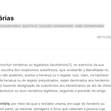
árias
TESTAMENTÁRIAS
SUBSTITUTO
SUCESSÃO TESTAMENTÁRIA
VERBA TESTAMENTÁRIA
09/11/202
nstituir herdeiros ou legatários facultativos[1], no exercício da sua
 escolha dos respectivos substitutos, que receberão a liberalidade no
 não puderem, aceitar a herança ou o legado. Isso, claro, na hipótese
da herança ou do legado prejudicados, sejam destinados aos herdeiros
ão havendo designação de substitutos aos beneficiários do ato de últim
stitutos os seus herdeiros legítimos, seguindo a previsão do artigo
ntária
, por meio da qual o testador chama, em lugar do herdeiro ou
u em parte, as mesmas vantagens e ônus que caberiam à pessoa cuja