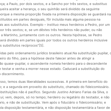
ça; a Paulo, por dois sextos, e a Sancho por três sextos, e substituo
ueira aceitar a herança, o seu quinhão será dividido da seguinte
 porque a mesma proporção fixada na primeira disposição se guardará na
tituídos em partes desiguais, fôr incluída mais alguma pessoa na
is aos substitutos. Exemplo – instituo meus herdeiros a Pedro, por um
por três sextos; e, se um dêstes três herdeiros não puder, ou não
o a Martinho, juntamente com os outros. Nesta hipótese, se Pedro
será dividido em partes iguais por todos os outros herdeiros inclusive
 substitutos recíprocos”[5].
das pelo ordenamento jurídico brasileiro atual.Na substituição pupilar, 
o do filho, para a hipótese deste falecer antes de atingir a
ição quase-pupilar, o ascendente nomeia herdeiro para o descendente
 testar e venha a morrer nesse estado. Caducará a substituição do
 o discernimento.
isso, temos duas liberalidades sucessivas. A primeira em benefício do
do; e a segunda em proveito do substituto, chamado do fideicomissário.
stituições não é pacífico. Segundo Justino Adriano Farias da Silva, o
tui; vem, depois, só no tempo; herdeiro ou legatário do testador, e não
iário, e não de substituição. Vem após o fiduciário o fideicomissário; e
la disposição testamentária, e não disposição testamentária a favor de