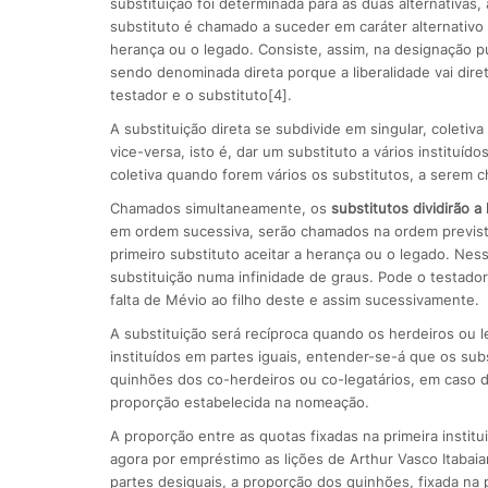
substituição foi determinada para as duas alternativas, 
substituto é chamado a suceder em caráter alternativo
herança ou o legado. Consiste, assim, na designação pu
sendo denominada direta porque a liberalidade vai dire
testador e o substituto[4].
A substituição direta se subdivide em singular, coletiv
vice-versa, isto é, dar um substituto a vários institu
coletiva quando forem vários os substitutos, a serem 
Chamados simultaneamente, os
substitutos dividirão a
em ordem sucessiva, serão chamados na ordem previst
primeiro substituto aceitar a herança ou o legado. Nes
substituição numa infinidade de graus. Pode o testador 
falta de Mévio ao filho deste e assim sucessivamente.
A substituição será recíproca quando os herdeiros ou 
instituídos em partes iguais, entender-se-á que os su
quinhões dos co-herdeiros ou co-legatários, em caso d
proporção estabelecida na nomeação.
A proporção entre as quotas fixadas na primeira insti
agora por empréstimo as lições de Arthur Vasco Itabaian
partes desiguais, a proporção dos quinhões, fixada na