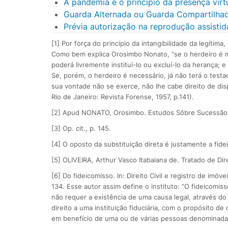
A pandemia e o princípio da presença virt
Guarda Alternada ou Guarda Compartilhad
Prévia autorização na reprodução assisti
[1] Por força do princípio da intangibilidade da legítim
Como bem explica Orosimbo Nonato, “se o herdeiro é 
poderá livremente instituí-lo ou excluí-lo da herança;
Se, porém, o herdeiro é necessário, já não terá o testa
sua vontade não se exerce, não lhe cabe direito de d
Rio de Janeiro: Revista Forense, 1957, p.141).
[2] Apud NONATO, Orosimbo. Estudos Sôbre Sucessão Te
[3] Op. cit., p. 145.
[4] O oposto da substituição direta é justamente a fide
[5] OLIVEIRA, Arthur Vasco Itabaiana de. Tratado de Di
[6] Do fideicomisso. In: Direito Civil e registro de imó
134. Esse autor assim define o instituto: “O fideicomiss
não requer a existência de uma causa legal, através do 
direito a uma instituição fiduciária, com o propósito de
em benefício de uma ou de várias pessoas denominadas f