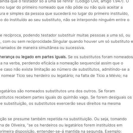
ainda que o testador só a uma se refira” (Código Civil, artigo 1.947). O
 no lugar do primeiro nomeado que não pôde ou não quis aceitar a
ra e simples da pessoa que sucederá no lugar do primeiro instituído,
to do instituído ao seu substituto, não se interpondo ninguém entre o
a e recíproca, podendo testador substituir muitas pessoas a uma só, ou
ídos, com ou sem reciprocidade.Singular quando houver um só substituto 
chamados de maneira simultânea ou sucessiva.
 herança ou legado em partes iguais.
Se os substitutos foram nomeados
a na verba, perdendo eficácia a nomeação sequencial assim que o
se caso não existe limitação ao número de substitutos, admitindo-se a
nomear Tício seu herdeiro ou legatário; na falta de Tício a Mévio; na
legatários são nomeados substitutos uns dos outros. Se foram
bstitutos recebem partes iguais do quinhão vago. Se forem desiguais os
e substituição, os substitutos exercerão seus direitos na mesma
tuição se presume também repetida na substituição. Ou seja, tomando
a de Oliveira, “se os herdeiros ou legatários forem instituídos em
 primeira disposição, entender-se-á mantida na segunda. Exemplo: