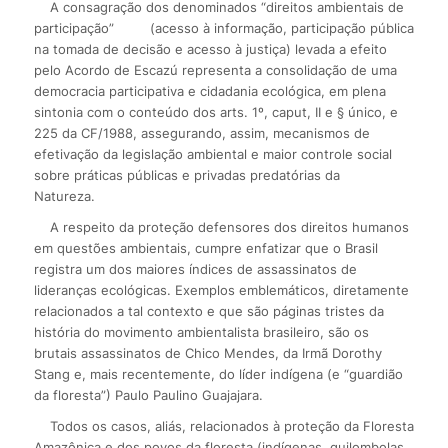
A consagração dos denominados “direitos ambientais de
participação”
(acesso à informação, participação pública
na tomada de decisão e acesso à justiça) levada a efeito
pelo Acordo de Escazú representa a consolidação de uma
democracia participativa e cidadania ecológica, em plena
sintonia com o conteúdo dos arts. 1º, caput, II e § único, e
225 da CF/1988, assegurando, assim, mecanismos de
efetivação da legislação ambiental e maior controle social
sobre práticas públicas e privadas predatórias da
Natureza.
A respeito da proteção defensores dos direitos humanos
em questões ambientais, cumpre enfatizar que o Brasil
registra um dos maiores índices de assassinatos de
lideranças ecológicas. Exemplos emblemáticos, diretamente
relacionados a tal contexto e que são páginas tristes da
história do movimento ambientalista brasileiro, são os
brutais assassinatos de Chico Mendes, da Irmã Dorothy
Stang e, mais recentemente, do líder indígena (e “guardião
da floresta”) Paulo Paulino Guajajara.
Todos os casos, aliás, relacionados à proteção da Floresta
Amazônica e dos povos da floresta (indígenas, quilombolas,