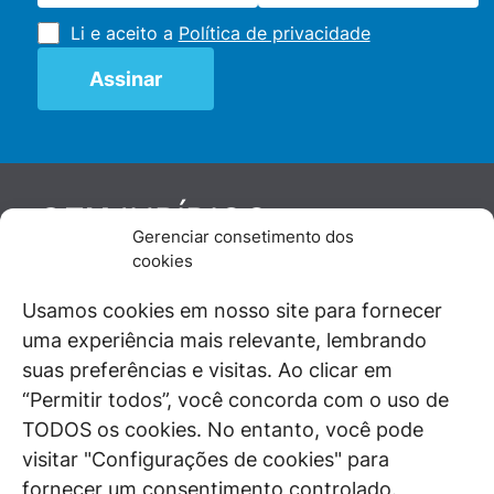
Li e aceito a
Política de privacidade
JURÍDICO
GEN
Gerenciar consetimento dos
De maneira independente, os autores e
cookies
colaboradores do GEN Jurídico, renomados
juristas e doutrinadores nacionais, se posicionam
Usamos cookies em nosso site para fornecer
diante de questões relevantes do cotidiano e
uma experiência mais relevante, lembrando
universo jurídico.
suas preferências e visitas. Ao clicar em
“Permitir todos”, você concorda com o uso de
TODOS os cookies. No entanto, você pode
visitar "Configurações de cookies" para
ÁREAS DE INTERESSE
fornecer um consentimento controlado.