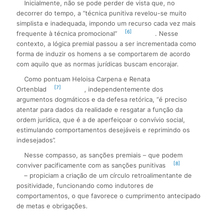
Inicialmente, não se pode perder de vista que, no
decorrer do tempo, a “técnica punitiva revelou-se muito
simplista e inadequada, impondo um recurso cada vez mais
[6]
frequente à técnica promocional”
. Nesse
contexto, a lógica premial passou a ser incrementada como
forma de induzir os homens a se comportarem de acordo
com aquilo que as normas jurídicas buscam encorajar.
Como pontuam Heloisa Carpena e Renata
[7]
Ortenblad
, independentemente dos
argumentos dogmáticos e da defesa retórica, “é preciso
atentar para dados da realidade e resgatar a função da
ordem jurídica, que é a de aperfeiçoar o convívio social,
estimulando comportamentos desejáveis e reprimindo os
indesejados”.
Nesse compasso, as sanções premiais – que podem
[8]
conviver pacificamente com as sanções punitivas
– propiciam a criação de um círculo retroalimentante de
positividade, funcionando como indutores de
comportamentos, o que favorece o cumprimento antecipado
de metas e obrigações.