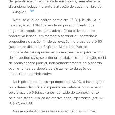
de garantir maior racionalidade e isonomia, sem afastar a
discricionariedade inerente à atuação de cada membro do
[13]
Parquet
.
Note-se que, de acordo com o art. 17-B, § 1º, da LIA, a
celebração do ANPC depende do preenchimento dos
seguintes requisitos cumulativos: (i) da oitiva do ente
federativo lesado, em momento anterior ou posterior à
propositura da ação; (ii) de aprovação, no prazo de até 60
(sessenta) dias, pelo órgão do Ministério Público
competente para apreciar as promoções de arquivamento
de inquéritos civis, se anterior ao ajuizamento da ação; e (iii)
de homologação judicial, independentemente se o acordo
ocorrer antes ou depois do ajuizamento da ação de
improbidade administrativa.
Na hipótese de descumprimento do ANPC, o investigado
ou o demandado ficará impedido de celebrar novo acordo
pelo prazo de 5 (cinco) anos, contado do conhecimento
pelo Ministério Público do efetivo descumprimento (art. 17-
B, § 7º, da LIA).
Nesse contexto, ressalvadas as exigências mínimas