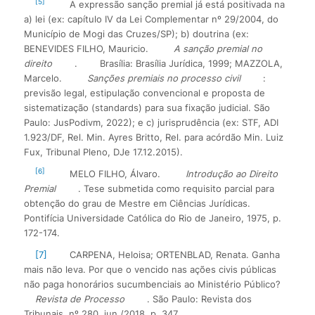
[5]
A expressão sanção premial já está positivada na
a) lei (ex: capítulo IV da Lei Complementar nº 29/2004, do
Município de Mogi das Cruzes/SP); b) doutrina (ex:
BENEVIDES FILHO, Mauricio.
A sanção premial no
direito
.
Brasília: Brasília Jurídica, 1999; MAZZOLA,
Marcelo.
Sanções premiais no processo civil
:
previsão legal, estipulação convencional e proposta de
sistematização (standards) para sua fixação judicial. São
Paulo: JusPodivm, 2022); e c) jurisprudência (ex: STF, ADI
1.923/DF, Rel. Min. Ayres Britto, Rel. para acórdão Min. Luiz
Fux, Tribunal Pleno, DJe 17.12.2015).
[6]
MELO FILHO, Álvaro.
Introdução ao Direito
Premial
. Tese submetida como requisito parcial para
obtenção do grau de Mestre em Ciências Jurídicas.
Pontifícia Universidade Católica do Rio de Janeiro, 1975, p.
172-174.
[7]
CARPENA, Heloisa; ORTENBLAD, Renata. Ganha
mais não leva. Por que o vencido nas ações civis públicas
não paga honorários sucumbenciais ao Ministério Público?
Revista de Processo
. São Paulo: Revista dos
Tribunais, nº 280, jun./2018, p. 347.