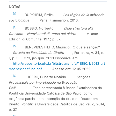
NOTAS
[1]
DURKHEIM, Émile.
Les règles de la méthode
sociologique
. Paris: Flammarion, 2010.
[2]
BOBBIO, Norberto.
Dalla struttura alla
funzione – Nuovi studi di teoria del diritto
. Milano:
Edizioni di Comunità, 1977, p. 87.
[3]
BENEVIDES FILHO, Mauricio. O que é sanção?
Revista da Faculdade de Direito
, Fortaleza, v. 34, n.
1, p. 355-373, jan./jun. 2013 Disponível em
http://repositorio.ufc.br/bitstream/riufc/11850/1/2013_art_
mbenevidesfilho.pdf
. Acesso em: 12.05.2022.
[4]
LIGERO, Gilberto Notário.
Sanções
Processuais por Improbidade na Execução
Civil
.
Tese apresentada à Banca Examinadora da
Pontifícia Universidade Católica de São Paulo, como
exigência parcial para obtenção do título de Doutor em
Direito. Pontifícia Universidade Católica de São Paulo, 2014,
p. 37.