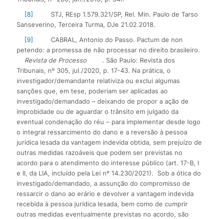
[8]
STJ, REsp 1.579.321/SP, Rel. Min. Paulo de Tarso
Sanseverino, Terceira Turma, DJe 21.02.2018.
[9]
CABRAL, Antonio do Passo. Pactum de non
petendo: a promessa de não processar no direito brasileiro.
Revista de Processo
. São Paulo: Revista dos
Tribunais, nº 305, jul./2020, p. 17-43. Na prática, o
investigador/demandante relativiza ou exclui algumas
sanções que, em tese, poderiam ser aplicadas ao
investigado/demandado – deixando de propor a ação de
improbidade ou de aguardar o trânsito em julgado da
eventual condenação do réu – para implementar desde logo
o integral ressarcimento do dano e a reversão à pessoa
jurídica lesada da vantagem indevida obtida, sem prejuízo de
outras medidas razoáveis que podem ser previstas no
acordo para o atendimento do interesse público (art. 17-B, I
e II, da LIA, incluído pela Lei nº 14.230/2021). Sob a ótica do
investigado/demandado, a assunção do compromisso de
ressarcir o dano ao erário e devolver a vantagem indevida
recebida à pessoa jurídica lesada, bem como de cumprir
outras medidas eventualmente previstas no acordo, são