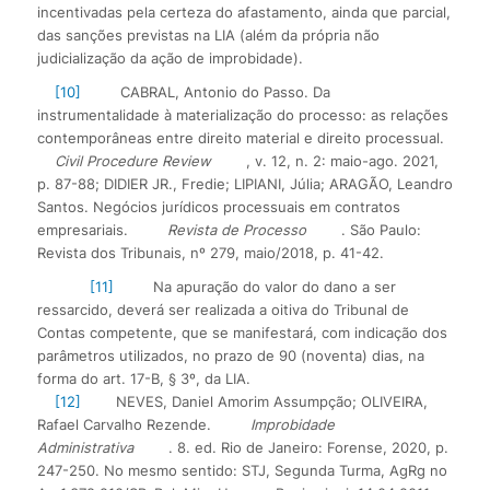
incentivadas pela certeza do afastamento, ainda que parcial,
das sanções previstas na LIA (além da própria não
judicialização da ação de improbidade).
[10]
CABRAL, Antonio do Passo. Da
instrumentalidade à materialização do processo: as relações
contemporâneas entre direito material e direito processual.
Civil Procedure Review
, v. 12, n. 2: maio-ago. 2021,
p. 87-88; DIDIER JR., Fredie; LIPIANI, Júlia; ARAGÃO, Leandro
Santos. Negócios jurídicos processuais em contratos
empresariais.
Revista de Processo
. São Paulo:
Revista dos Tribunais, nº 279, maio/2018, p. 41-42.
[11]
Na apuração do valor do dano a ser
ressarcido, deverá ser realizada a oitiva do Tribunal de
Contas competente, que se manifestará, com indicação dos
parâmetros utilizados, no prazo de 90 (noventa) dias, na
forma do art. 17-B, § 3º, da LIA.
[12]
NEVES, Daniel Amorim Assumpção; OLIVEIRA,
Rafael Carvalho Rezende.
Improbidade
Administrativa
. 8. ed. Rio de Janeiro: Forense, 2020, p.
247-250. No mesmo sentido: STJ, Segunda Turma, AgRg no