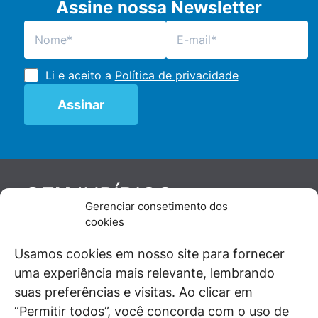
Assine nossa Newsletter
Li e aceito a
Política de privacidade
JURÍDICO
GEN
Gerenciar consetimento dos
De maneira independente, os autores e
cookies
colaboradores do GEN Jurídico, renomados
juristas e doutrinadores nacionais, se posicionam
Usamos cookies em nosso site para fornecer
diante de questões relevantes do cotidiano e
uma experiência mais relevante, lembrando
universo jurídico.
suas preferências e visitas. Ao clicar em
“Permitir todos”, você concorda com o uso de