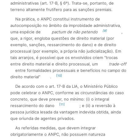
administrativas (art. 17-B, § 6º). Trata-se, portanto, de
terreno altamente frutífero para as sanções premiais.
Na prática, o ANPC constitui instrumento de
autocomposição no âmbito da improbidade administrativa,
[9]
uma espécie de
pactum de não petendo
,
que, a rigor, engloba questões de direito material (por
exemplo, sanções, ressarcimento do dano) e de direito
processual (por exemplo, a própria não judicialização). Em
tais arranjos, é possível que os envolvidos criem “trocas
entre direito material e direito processual, um
trade-off
entre formalidades processuais e benefícios no campo do
[10]
direito material”
.
De acordo com o art. 17-B da LIA, o Ministério Público
pode celebrar o ANPC, conforme as circunstâncias do caso
concreto, que deve prever, no mínimo: (i) o integral
[11]
ressarcimento do dano
; e (ii) a reversão à
pessoa jurídica lesada da vantagem indevida obtida, ainda
que oriunda de agentes privados.
As referidas medidas, que devem integrar
obrigatoriamente o ANPC, não possuem natureza