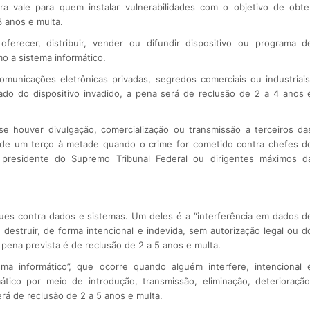
 vale para quem instalar vulnerabilidades com o objetivo de obte
3 anos e multa.
recer, distribuir, vender ou difundir dispositivo ou programa d
mo a sistema informático.
unicações eletrônicas privadas, segredos comerciais ou industriais
ado do dispositivo invadido, a pena será de reclusão de 2 a 4 anos 
 houver divulgação, comercialização ou transmissão a terceiros da
 de um terço à metade quando o crime for cometido contra chefes d
s, presidente do Supremo Tribunal Federal ou dirigentes máximos d
ues contra dados e sistemas. Um deles é a “interferência em dados d
u destruir, de forma intencional e indevida, sem autorização legal ou d
 pena prevista é de reclusão de 2 a 5 anos e multa.
ema informático”, que ocorre quando alguém interfere, intencional 
tico por meio de introdução, transmissão, eliminação, deterioração
á de reclusão de 2 a 5 anos e multa.