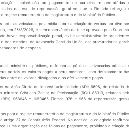
e criação, implantação ou pagamento de parcelas remuneratórias 
rizadas na tese de repercussão geral em que o Plenário reforçou 
 o regime remuneratório da magistratura e do Ministério Público.
 notícias veiculadas pela mídia sobre a criação de verbas por diverso
ário, em 25/3/2026, e sem observância da tese aprovada pelo Supremo
e haver responsabilização penal, civil e administrativa de presidente
o e dos estados, da Advocacia-Geral da União, das procuradorias-gerai
rdenadores de despesa.
ais, ministérios públicos, defensorias públicas, advocacias públicas 
seus portais os valores pagos a seus membros, com detalhamento da
ias entre os valores divulgados e os efetivamente pagos.
 na Ação Direta de Inconstitucionalidade (ADI) 6606, de relatoria d
o ministro Cristiano Zanin; na Reclamação (RCL) 88319, relatada pel
ios (REs) 968646 e 1059466 (Temas 976 e 966 da repercussão geral)
ras para o regime remuneratório da magistratura e do Ministério Públic
do artigo 37 da Constituição Federal. Na ocasião, o colegiado reafirmo
leceu uma organização das folhas de pagamento, proibindo a criação d