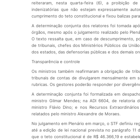
reiteraram, nesta quarta-feira (6), a proibição d
indenizatórias que não estejam expressamente auto
cumprimento do teto constitucional e fixou balizas para
A determinação conjunta dos relatores foi tomada após
órgãos, mesmo após o julgamento realizado pelo Plen
O texto ressalta que, em caso de descumprimento, pod
de tribunais, chefes dos Ministérios Públicos da Uniã
dos estados, das defensorias públicas e dos demais o
Transparência e controle
Os ministros também reafirmaram a obrigação de tribun
tribunais de contas de divulgarem mensalmente em 
rubricas. Os gestores poderão responder por divergênc
A determinação conjunta foi formalizada em despachos
ministro Gilmar Mendes; na ADI 6604, de relatoria d
ministro Flávio Dino; e nos Recursos Extraordinár
relatados pelo ministro Alexandre de Moraes.
No julgamento em Plenário em março, o STF definiu reg
até a edição de lei nacional prevista no parágrafo 11 
que o teto constitucional é de R$ 46.366,19 e estabe