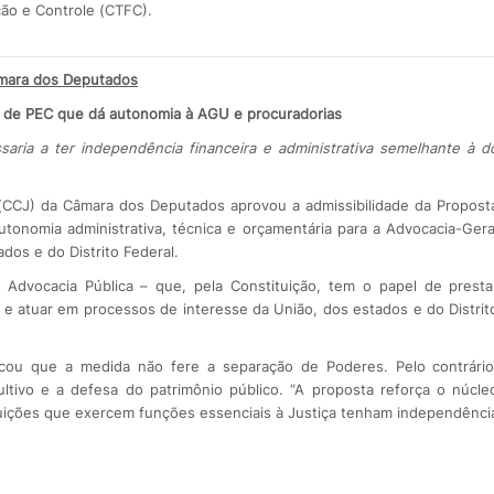
ção e Controle (CTFC).
mara dos Deputados
e de PEC que dá autonomia à AGU e procuradorias
aria a ter independência financeira e administrativa semelhante à d
 (CCJ) da Câmara dos Deputados aprovou a admissibilidade da Propost
tonomia administrativa, técnica e orçamentária para a Advocacia-Gera
dos e do Distrito Federal.
Advocacia Pública – que, pela Constituição, tem o papel de presta
a e atuar em processos de interesse da União, dos estados e do Distrit
cou que a medida não fere a separação de Poderes. Pelo contrário
tivo e a defesa do patrimônio público. “A proposta reforça o núcle
ituições que exercem funções essenciais à Justiça tenham independênci