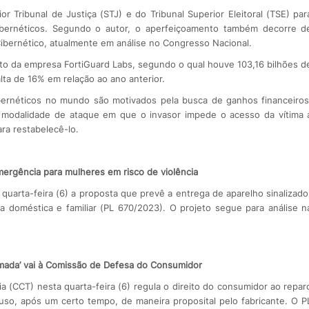
r Tribunal de Justiça (STJ) e do Tribunal Superior Eleitoral (TSE) par
cibernéticos. Segundo o autor, o aperfeiçoamento também decorre d
bernético, atualmente em análise no Congresso Nacional.
to da empresa FortiGuard Labs, segundo o qual houve 103,16 bilhões d
lta de 16% em relação ao ano anterior.
ernéticos no mundo são motivados pela busca de ganhos financeiros
 modalidade de ataque em que o invasor impede o acesso da vítima 
ra restabelecê-lo.
mergência para mulheres em risco de violência
uarta-feira (6) a proposta que prevê a entrega de aparelho sinalizado
 doméstica e familiar (PL 670/2023). O projeto segue para análise n
mada’ vai à Comissão de Defesa do Consumidor
a (CCT) nesta quarta-feira (6) regula o direito do consumidor ao repar
so, após um certo tempo, de maneira proposital pelo fabricante. O P