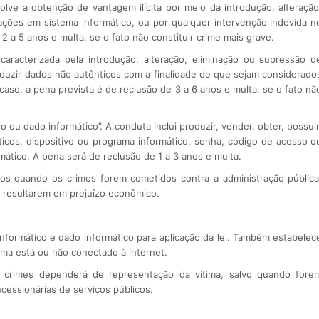
nvolve a obtenção de vantagem ilícita por meio da introdução, alteração
ções em sistema informático, ou por qualquer intervenção indevida n
 a 5 anos e multa, se o fato não constituir crime mais grave.
caracterizada pela introdução, alteração, eliminação ou supressão d
oduzir dados não autênticos com a finalidade de que sejam considerado
caso, a pena prevista é de reclusão de 3 a 6 anos e multa, se o fato nã
o ou dado informático”. A conduta inclui produzir, vender, obter, possuir
néticos, dispositivo ou programa informático, senha, código de acesso o
ático. A pena será de reclusão de 1 a 3 anos e multa.
s quando os crimes forem cometidos contra a administração pública
o resultarem em prejuízo econômico.
nformático e dado informático para aplicação da lei. Também estabelec
tema está ou não conectado à internet.
 crimes dependerá de representação da vítima, salvo quando fore
cessionárias de serviços públicos.