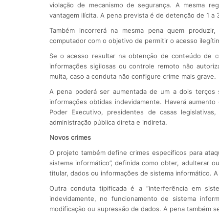
violação de mecanismo de segurança. A mesma regra
vantagem ilícita. A pena prevista é de detenção de 1 a 
Também incorrerá na mesma pena quem produzir, ofe
computador com o objetivo de permitir o acesso ilegíti
Se o acesso resultar na obtenção de conteúdo de com
informações sigilosas ou controle remoto não autoriz
multa, caso a conduta não configure crime mais grave.
A pena poderá ser aumentada de um a dois terços se
informações obtidas indevidamente. Haverá aumento
Poder Executivo, presidentes de casas legislativa
administração pública direta e indireta.
Novos crimes
O projeto também define crimes específicos para ataq
sistema informático”, definida como obter, adulterar o
titular, dados ou informações de sistema informático. A
Outra conduta tipificada é a “interferência em sist
indevidamente, no funcionamento de sistema informá
modificação ou supressão de dados. A pena também ser