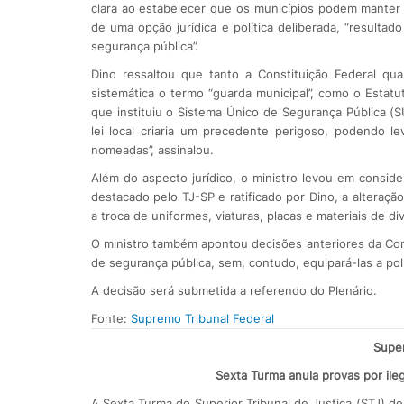
clara ao estabelecer que os municípios podem manter “g
de uma opção jurídica e política deliberada, “resulta
segurança pública”.
Dino ressaltou que tanto a Constituição Federal qu
sistemática o termo “guarda municipal”, como o Estatu
que instituiu o Sistema Único de Segurança Pública (
lei local criaria um precedente perigoso, podendo lev
nomeadas”, assinalou.
Além do aspecto jurídico, o ministro levou em consid
destacado pelo TJ-SP e ratificado por Dino, a alteraç
a troca de uniformes, viaturas, placas e materiais de div
O ministro também apontou decisões anteriores da Co
de segurança pública, sem, contudo, equipará-las a po
A decisão será submetida a referendo do Plenário.
Fonte:
Supremo Tribunal Federal
Super
Sexta Turma anula provas por ileg
​A Sexta Turma do Superior Tribunal de Justiça (STJ) d