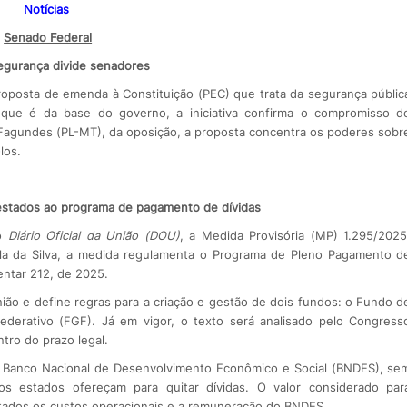
Notícias
Senado Federal
egurança divide senadores
oposta de emenda à Constituição (PEC) que trata da segurança públic
 que é da base do governo, a iniciativa confirma o compromisso d
 Fagundes (PL-MT), da oposição, a proposta concentra os poderes sobr
los.
stados ao programa de pagamento de dívidas
no
Diário Oficial da União (DOU)
, a Medida Provisória (MP) 1.295/2025
Lula da Silva, a medida regulamenta o Programa de Pleno Pagamento d
entar 212, de 2025.
nião e define regras para a criação e gestão de dois fundos: o Fundo d
ederativo (FGF). Já em vigor, o texto será analisado pelo Congress
ntro do prazo legal.
o Banco Nacional de Desenvolvimento Econômico e Social (BNDES), se
ue os estados ofereçam para quitar dívidas. O valor considerado par
ontados os custos operacionais e a remuneração do BNDES.