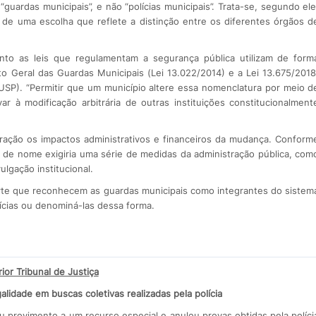
uardas municipais”, e não “polícias municipais”. Trata-se, segundo ele
do de uma escolha que reflete a distinção entre os diferentes órgãos d
anto as leis que regulamentam a segurança pública utilizam de form
to Geral das Guardas Municipais (Lei 13.022/2014) e a Lei 13.675/2018
SUSP). “Permitir que um município altere essa nomenclatura por meio d
ar à modificação arbitrária de outras instituições constitucionalment
eração os impactos administrativos e financeiros da mudança. Conform
ão de nome exigiria uma série de medidas da administração pública, com
ulgação institucional.
rte que reconhecem as guardas municipais como integrantes do sistem
lícias ou denominá-las dessa forma.
ior Tribunal de Justiça
alidade em buscas coletivas realizadas pela polícia
eu provimento a um recurso especial e anulou provas obtidas pela políci