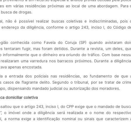
entes em várias residências próximas ao local de uma abordagem. Para 
m busca de drogas.
 não é possível realizar buscas coletivas e indiscriminadas, pois 
ndereço da diligência, conforme o artigo 243, inciso I, do Código d
egião conhecida como Favela do Coruja (SP) quando avistaram doi
 tentaram fugir, mas foram detidos. Durante a revista, um deles, qu
do informalmente que o dinheiro era oriundo do tráfico. Com base ness
e realizaram uma varredura nos barracos próximos. Durante a diligência
tava apenas encostada.
da a entrada dos policiais nas residências, ao fundamento de que 
s casos de flagrante delito. Segundo o tribunal, por se tratar de crim
mpo, dispensando mandado judicial ou autorização dos moradores.
a domiciliar coletiva
essaltou que o artigo 243, inciso I, do CPP exige que o mandado de busc
l”, o imóvel onde a diligência será realizada e o nome do respectiv
, a norma exige a identificação nominal ou sinais que caracterizem 