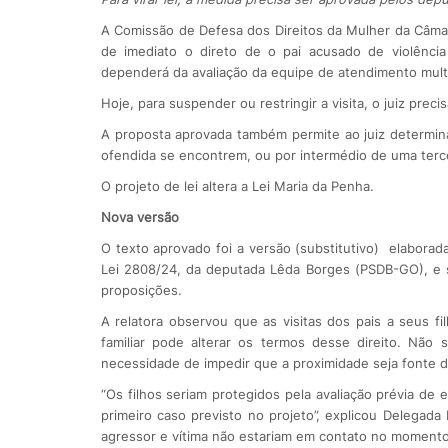
A Comissão de Defesa dos Direitos da Mulher da Câmar
de imediato o direto de o pai acusado de violência d
dependerá da avaliação da equipe de atendimento multid
Hoje, para suspender ou restringir a visita, o juiz prec
A proposta aprovada também permite ao juiz determina
ofendida se encontrem, ou por intermédio de uma terc
O projeto de lei altera a Lei Maria da Penha.
Nova versão
O texto aprovado foi a versão (substitutivo) elaborad
Lei 2808/24, da deputada Lêda Borges (PSDB-GO), e 
proposições.
A relatora observou que as visitas dos pais a seus fil
familiar pode alterar os termos desse direito. Não 
necessidade de impedir que a proximidade seja fonte d
“Os filhos seriam protegidos pela avaliação prévia de 
primeiro caso previsto no projeto”, explicou Delegada
agressor e vítima não estariam em contato no momento d