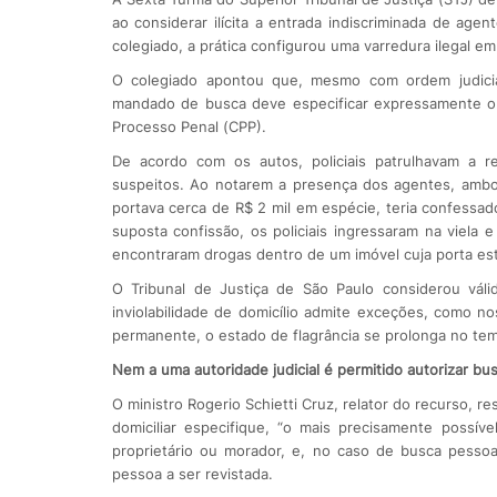
ao considerar ilícita a entrada indiscriminada de ag
colegiado, a prática configurou uma varredura ilegal e
O colegiado apontou que, mesmo com ordem judicial,
mandado de busca deve especificar expressamente o e
Processo Penal (CPP).
De acordo com os autos, policiais patrulhavam a r
suspeitos. Ao notarem a presença dos agentes, ambos
portava cerca de R$ 2 mil em espécie, teria confessa
suposta confissão, os policiais ingressaram na viela 
encontraram drogas dentro de um imóvel cuja porta es
O Tribunal de Justiça de São Paulo considerou váli
inviolabilidade de domicílio admite exceções, como no
permanente, o estado de flagrância se prolonga no te
Nem a uma autoridade judicial é permitido autorizar busc
O ministro Rogerio Schietti Cruz, relator do recurso, r
domiciliar especifique, “o mais precisamente possíve
proprietário ou morador, e, no caso de busca pessoal
pessoa a ser revistada.