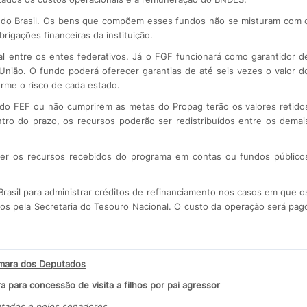
 do Brasil. Os bens que compõem esses fundos não se misturam com 
rigações financeiras da instituição.
l entre os entes federativos. Já o FGF funcionará como garantidor d
 União. O fundo poderá oferecer garantias de até seis vezes o valor d
orme o risco de cada estado.
do FEF ou não cumprirem as metas do Propag terão os valores retido
tro do prazo, os recursos poderão ser redistribuídos entre os demai
nter os recursos recebidos do programa em contas ou fundos público
rasil para administrar créditos de refinanciamento nos casos em que o
dos pela Secretaria do Tesouro Nacional. O custo da operação será pag
mara dos Deputados
para concessão de visita a filhos por pai agressor
putados e pelos senadores