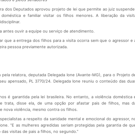
a dos Deputados aprovou projeto de lei que permite ao juiz suspende
oméstica e familiar visitar os filhos menores. A liberação da visit
isciplinar.
isa antes ouvir a equipe ou serviço de atendimento.
r que a entrega dos filhos para a visita ocorra sem que o agressor e 
eira pessoa previamente autorizada.
a pela relatora, deputada Delegada Ione (Avante-MG), para o Projeto d
seu apensado, PL 3770/24. Delegada Ione reuniu o conteúdo das dua
hos é garantida pela lei brasileira. No entanto, a violência doméstica 
se trata, disse ela, de uma opção por afastar pais de filhos, mas d
e nova violência, mesmo contra os filhos.
especialistas a respeito da sanidade mental e emocional do agressor, n
 Ione. “E as mulheres agredidas seriam protegidas pela garantia de qu
as visitas de pais a filhos, no segundo.”