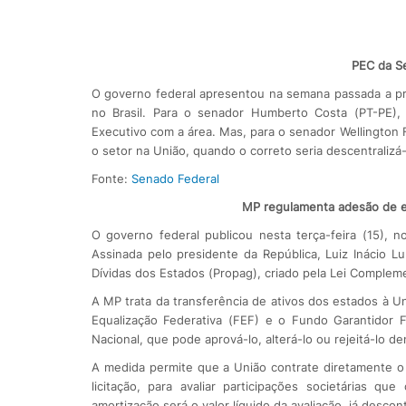
PEC da S
O governo federal apresentou na semana passada a pr
no Brasil. Para o senador Humberto Costa (PT-PE),
Executivo com a área. Mas, para o senador Wellington
o setor na União, quando o correto seria descentralizá-
Fonte:
Senado Federal
MP regulamenta adesão de e
O governo federal publicou nesta terça-feira (15), 
Assinada pelo presidente da República, Luiz Inácio 
Dívidas dos Estados (Propag), criado pela Lei Complem
A MP trata da transferência de ativos dos estados à U
Equalização Federativa (FEF) e o Fundo Garantidor F
Nacional, que pode aprová-lo, alterá-lo ou rejeitá-lo de
A medida permite que a União contrate diretamente 
licitação, para avaliar participações societárias q
amortização será o valor líquido da avaliação, já desc