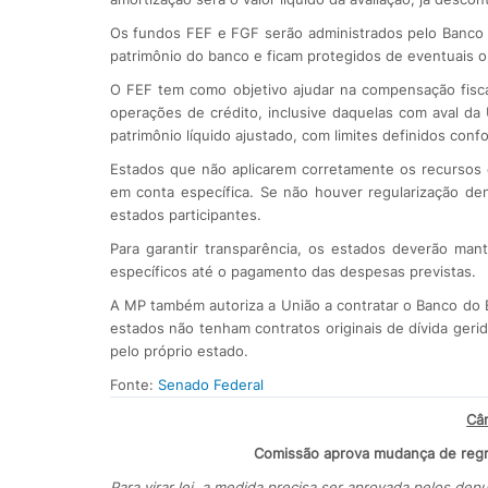
Os fundos FEF e FGF serão administrados pelo Banco
patrimônio do banco e ficam protegidos de eventuais ob
O FEF tem como objetivo ajudar na compensação fisca
operações de crédito, inclusive daquelas com aval da
patrimônio líquido ajustado, com limites definidos conf
Estados que não aplicarem corretamente os recursos 
em conta específica. Se não houver regularização den
estados participantes.
Para garantir transparência, os estados deverão ma
específicos até o pagamento das despesas previstas.
A MP também autoriza a União a contratar o Banco do B
estados não tenham contratos originais de dívida geri
pelo próprio estado.
Fonte:
Senado Federal
Câ
Comissão aprova mudança de regra 
Para virar lei, a medida precisa ser aprovada pelos de