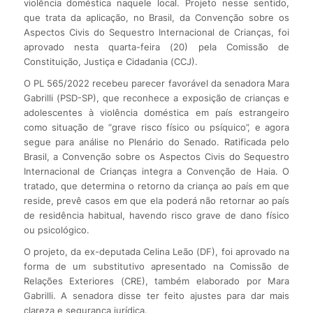
violência doméstica naquele local. Projeto nesse sentido,
que trata da aplicação, no Brasil, da Convenção sobre os
Aspectos Civis do Sequestro Internacional de Crianças, foi
aprovado nesta quarta-feira (20) pela Comissão de
Constituição, Justiça e Cidadania (CCJ).
O PL 565/2022 recebeu parecer favorável da senadora Mara
Gabrilli (PSD-SP), que reconhece a exposição de crianças e
adolescentes à violência doméstica em país estrangeiro
como situação de “grave risco físico ou psíquico”, e agora
segue para análise no Plenário do Senado. Ratificada pelo
Brasil, a Convenção sobre os Aspectos Civis do Sequestro
Internacional de Crianças integra a Convenção de Haia. O
tratado, que determina o retorno da criança ao país em que
reside, prevê casos em que ela poderá não retornar ao país
de residência habitual, havendo risco grave de dano físico
ou psicológico.
O projeto, da ex-deputada Celina Leão (DF), foi aprovado na
forma de um substitutivo apresentado na Comissão de
Relações Exteriores (CRE), também elaborado por Mara
Gabrilli. A senadora disse ter feito ajustes para dar mais
clareza e segurança jurídica.