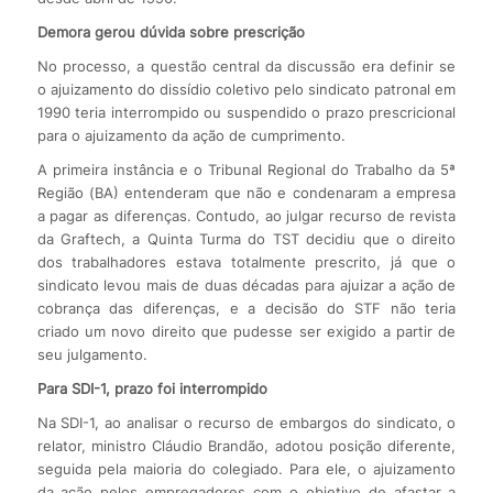
Demora gerou dúvida sobre prescrição
No processo, a questão central da discussão era definir se
o ajuizamento do dissídio coletivo pelo sindicato patronal em
1990 teria interrompido ou suspendido o prazo prescricional
para o ajuizamento da ação de cumprimento.
A primeira instância e o Tribunal Regional do Trabalho da 5ª
Região (BA) entenderam que não e condenaram a empresa
a pagar as diferenças. Contudo, ao julgar recurso de revista
da Graftech, a Quinta Turma do TST decidiu que o direito
dos trabalhadores estava totalmente prescrito, já que o
sindicato levou mais de duas décadas para ajuizar a ação de
cobrança das diferenças, e a decisão do STF não teria
criado um novo direito que pudesse ser exigido a partir de
seu julgamento.
Para SDI-1, prazo foi interrompido
Na SDI-1, ao analisar o recurso de embargos do sindicato, o
relator, ministro Cláudio Brandão, adotou posição diferente,
seguida pela maioria do colegiado. Para ele, o ajuizamento
da ação pelos empregadores com o objetivo de afastar a