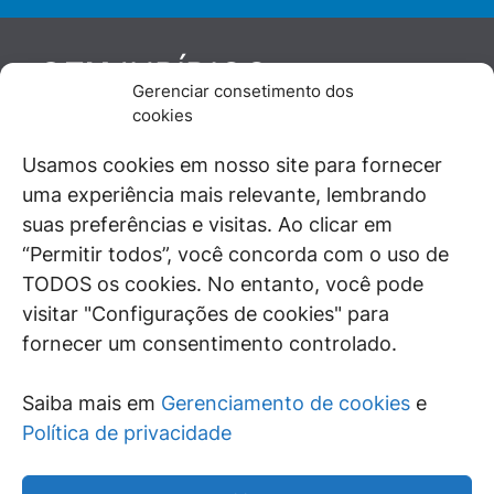
JURÍDICO
GEN
Gerenciar consetimento dos
De maneira independente, os autores e
cookies
colaboradores do GEN Jurídico, renomados
juristas e doutrinadores nacionais, se posicionam
Usamos cookies em nosso site para fornecer
diante de questões relevantes do cotidiano e
uma experiência mais relevante, lembrando
universo jurídico.
suas preferências e visitas. Ao clicar em
“Permitir todos”, você concorda com o uso de
TODOS os cookies. No entanto, você pode
visitar "Configurações de cookies" para
ÁREAS DE INTERESSE
fornecer um consentimento controlado.
SAIBA MAIS
Saiba mais em
Gerenciamento de cookies
e
SIGA
Política de privacidade